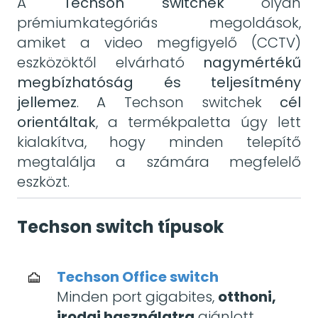
A
Techson switchek
olyan
prémiumkategóriás megoldások,
amiket a video megfigyelő (CCTV)
eszközöktől elvárható
nagymértékű
megbízhatóság és teljesítmény
jellemez
. A Techson switchek
cél
orientáltak
, a termékpaletta úgy lett
kialakítva, hogy minden telepítő
megtalálja a számára megfelelő
eszközt.
Techson switch típusok
Techson Office switch
Minden port gigabites,
otthoni,
irodai használatra
ajánlott