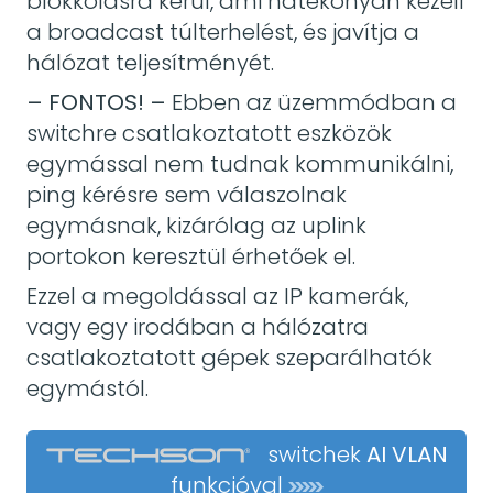
blokkolásra kerül, ami hatékonyan kezeli
a broadcast túlterhelést, és javítja a
hálózat teljesítményét.
– FONTOS! –
Ebben az üzemmódban a
switchre csatlakoztatott eszközök
egymással nem tudnak kommunikálni,
ping kérésre sem válaszolnak
egymásnak, kizárólag az uplink
portokon keresztül érhetőek el.
Ezzel a megoldással az IP kamerák,
vagy egy irodában a hálózatra
csatlakoztatott gépek szeparálhatók
egymástól.
switchek
AI VLAN
funkcióval