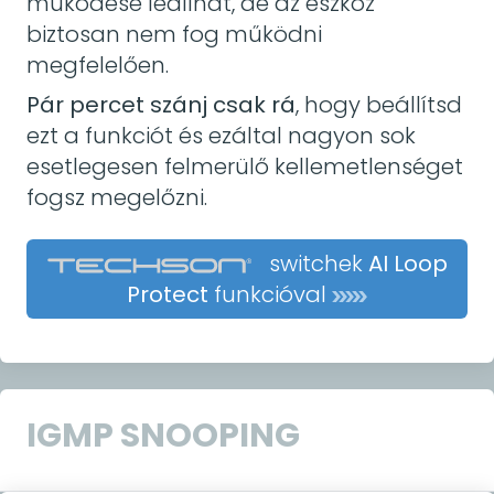
működése leállhat, de az eszköz
biztosan nem fog működni
megfelelően.
Pár percet szánj csak rá
, hogy beállítsd
ezt a funkciót és ezáltal nagyon sok
esetlegesen felmerülő kellemetlenséget
fogsz megelőzni.
switchek
AI Loop
Protect
funkcióval
IGMP SNOOPING