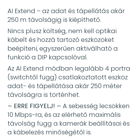
AI Extend – az adat és tápellátás akár
250 m távolságig is kiépíthető.
Nincs plusz költség, nem kell optikai
kábelt és hozzá tartozó eszközöket
beépíteni, egyszerűen aktiválható a
funkció a DIP kapcsolóval.
Az AI Extend módban legalább 4 portra
(switchtől függ) csatlakoztatott eszköz
adat- és tápellátása akár 250 méter
távolságra is történhet.
– ERRE FIGYELJ! –
A sebesség lecsökken
10 Mbps-ra, és az elérhető maximális
távolság függ a kamerák beállításai és
a kábelezés minőségétől is.