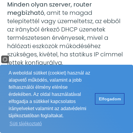
Minden olyan szerver, router
megbízható
, amit te magad
telepítettél vagy üzemeltetsz, az ebből
az irányból érkező DHCP üzenetek
természetesen érvényesek, mivel a
hálózati eszközök működéséhez
szükséges, kivétel, ha statikus IP címmel
lettek konfigurálva.
Nem érvényes, nem megbízható
A weboldal sütiket (cookiet) használ az
alapvető működés, valamint a jobb
minden olyan eszköztől érkező DHCP
felhasználói élmény elérése
üzenet, ami a rendszer eddigi működése
érdekében. Az oldal használatával
során nem volt szükséges.
Elfogadom
elfogadja a sütikkel kapcsolatos
Ilyen például egy hálózati támadás,
irányelveket valamint az adatvédelmi
tájékoztatóban foglaltakat.
ahol szándékosan eltérítik a forgalmat
Süti tájékoztató
és egy másik kiszolgálóra irányítják.