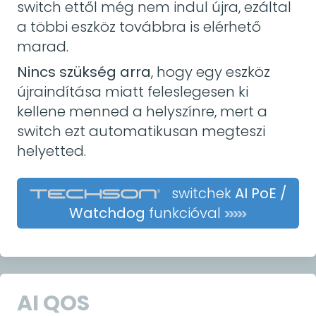
switch ettől még nem indul újra, ezáltal
a többi eszköz továbbra is elérhető
marad.
Nincs szükség arra
, hogy egy eszköz
újraindítása miatt feleslegesen ki
kellene menned a helyszínre, mert a
switch ezt automatikusan megteszi
helyetted.
switchek
AI PoE /
Watchdog
funkcióval
AI QOS