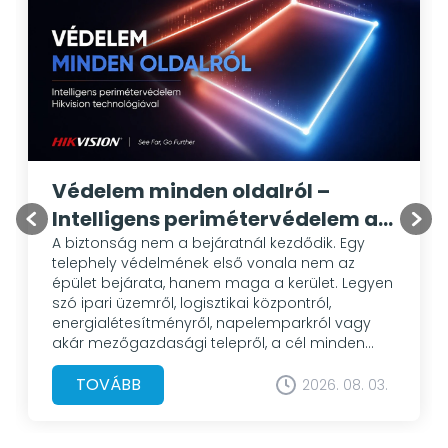
Védelem minden oldalról –
Intelligens perimétervédelem a
Hikvision megoldásaival
A biztonság nem a bejáratnál kezdődik. Egy
telephely védelmének első vonala nem az
épület bejárata, hanem maga a kerület. Legyen
szó ipari üzemről, logisztikai központról,
energialétesítményről, napelemparkról vagy
akár mezőgazdasági telepről, a cél minden
esetben ugyanaz: az illetéktelen behatolás
mielőbbi felismerése és megakadályozása. A
TOVÁBB
2026. 08. 03.
hagyományos videómegfigyelő rendszerek sok
esetben csak rögzítik az eseményeket. A
korszerű perimétervédelmi megoldások