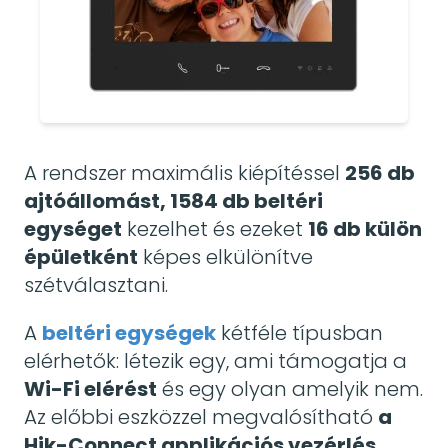
A rendszer maximális kiépítéssel
256 db
ajtóállomást, 1584 db beltéri
egységet
kezelhet és ezeket
16 db külön
épületként
képes elkülönítve
szétválasztani.
A
beltéri egységek
kétféle típusban
elérhetők: létezik egy, ami támogatja a
Wi-Fi elérést
és egy olyan amelyik nem.
Az előbbi eszközzel megvalósítható
a
Hik-Connect applikációs vezérlés