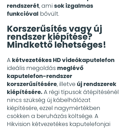
rendszerét
, ami
sok izgalmas
funkcióval
bővült.
Korszerűsítés vagy új
rendszer kiépítése?
Mindkettő lehetséges!
A
kétvezetékes HD videókaputelefon
ideális megoldás
meglévő
kaputelefon-rendszer
korszerűsítésére
, illetve
új rendszerek
kiépítésére.
A régi típusok átépítésénél
nincs szükség új kábelhálózat
kiépítésére, ezzel nagymértékben
csökken a beruházás költsége. A
Hikvision kétvezetékes kaputelefonjai