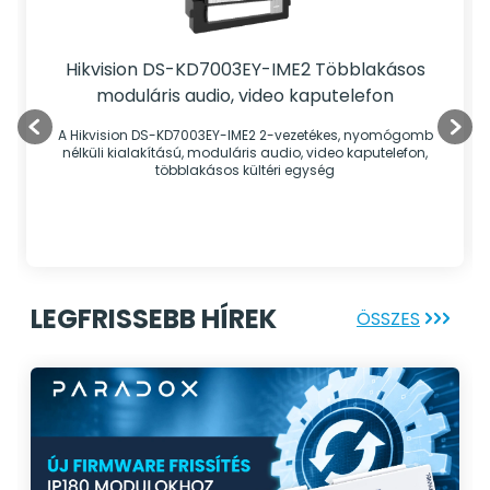
Hikvision DS-KD7003EY-IME2 Többlakásos
moduláris audio, video kaputelefon
A Hikvision DS-KD7003EY-IME2 2-vezetékes, nyomógomb
nélküli kialakítású, moduláris audio, video kaputelefon,
többlakásos kültéri egység
LEGFRISSEBB HÍREK
ÖSSZES