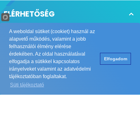
azonban már aktív szerepet vállalnak a
védelemben: felismerik a veszélyt, riasztanak,
ELÉRHETŐSÉG
követik a célpontot, sőt szükség esetén
azonnali elrettentő jelzést is adnak.
Tájékoztatjuk Önöket, hogy a POWER
A weboldal sütiket (cookiet) használ az
Biztonságtechnikai Kft. nagykereskedés, így csak
alapvető működés, valamint a jobb
telepítőket és viszonteladókat áll módunkban
felhasználói élmény elérése
kiszolgálni. Megértésüket köszönjük.
érdekében. Az oldal használatával
Elfogadom
info@powerbizt.hu
elfogadja a sütikkel kapcsolatos
irányelveket valamint az adatvédelmi
tájékoztatóban foglaltakat.
Süti tájékoztató
RÓLUNK
HASZNOS