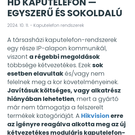
HD KAPUTELEFON —
EGYSZERŰ ÉS SOKOLDALÚ
2024. 10. 11. - Kaputelefon rendszerek
A társasházi kaputelefon-rendszerek
egy része IP-alapon kommunikál,
viszont
a régebbi megoldások
többsége kétvezetékes. Ezek
sok
esetben elavultak
és/vagy nem
felelnek meg a kor követelményeinek.
Javításuk költséges, vagy alkatrész
hiányában lehetetlen
, mert a gyártó
már nem támogatja a felszerelt
termékek kategóriáját. A
Hikvision
erre
az igényre reagálva alkotta meg az új
kétvezetékes moduláris kaputelefon-