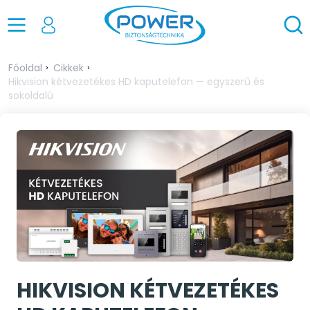
Főoldal
Cikkek
Hikvision kétvezetékes HD kaputelefon — egyszerű és
sokoldalú
HIKVISION KÉTVEZETÉKES