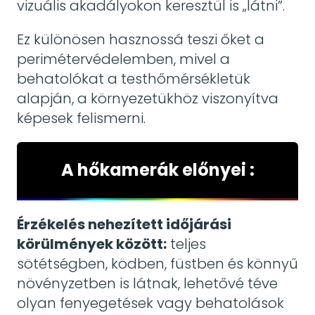
vizuális akadályokon keresztül is „látni”.
Ez különösen hasznossá teszi őket a
perimétervédelemben, mivel a
behatolókat a testhőmérsékletük
alapján, a környezetükhöz viszonyítva
képesek felismerni.
A hőkamerák előnyei :
Érzékelés nehezített időjárási
körülmények között:
teljes
sötétségben, ködben, füstben és könnyű
növényzetben is látnak, lehetővé téve
olyan fenyegetések vagy behatolások