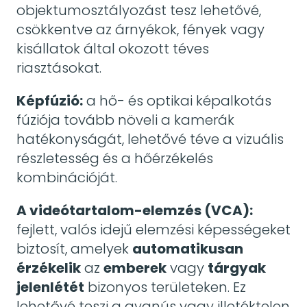
objektumosztályozást tesz lehetővé,
csökkentve az árnyékok, fények vagy
kisállatok által okozott téves
riasztásokat.
Képfúzió:
a hő- és optikai képalkotás
fúziója tovább növeli a kamerák
hatékonyságát, lehetővé téve a vizuális
részletesség és a hőérzékelés
kombinációját.
A videótartalom-elemzés (VCA):
fejlett, valós idejű elemzési képességeket
biztosít, amelyek
automatikusan
érzékelik
az
emberek
vagy
tárgyak
jelenlétét
bizonyos területeken. Ez
lehetővé teszi a gyanús vagy illetéktelen