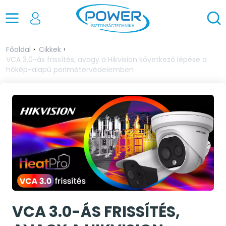
Főoldal
Cikkek
VCA 3.0-ás frissítés, avagy a Hikvision következő lépése a
hőkép-alapú perimétervédelemben
VCA 3.0-ÁS FRISSÍTÉS,