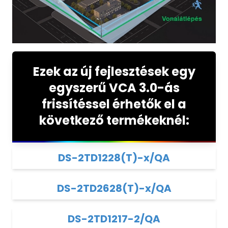
Ezek az új fejlesztések egy
egyszerű
VCA 3.0-ás
frissítéssel érhetők el a
következő termékeknél:
DS-2TD1228(T)-x/QA
DS-2TD2628(T)-x/QA
DS-2TD1217-2/QA