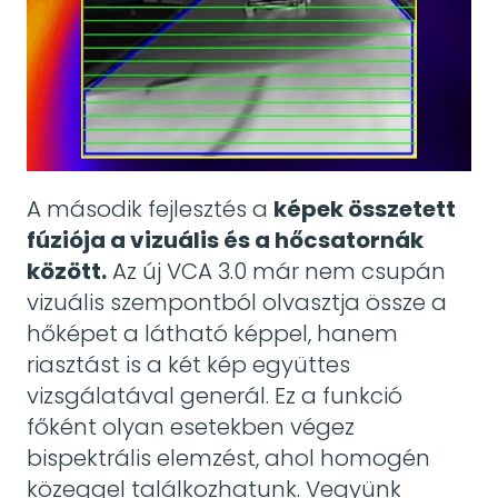
A második fejlesztés a
képek összetett
fúziója a vizuális és a hőcsatornák
között.
Az új VCA 3.0 már nem csupán
vizuális szempontból olvasztja össze a
hőképet a látható képpel, hanem
riasztást is a két kép együttes
vizsgálatával generál. Ez a funkció
főként olyan esetekben végez
bispektrális elemzést, ahol homogén
közeggel találkozhatunk. Vegyünk