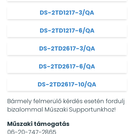
DS-2TD1217-3/QA
DS-2TD1217-6/QA
DS-2TD2617-3/QA
DS-2TD2617-6/QA
DS-2TD2617-10/QA
Bármely felmerülő kérdés esetén fordulj
bizalommal Műszaki Supportunkhoz!
Műszaki támogatás
06-20-747-2865