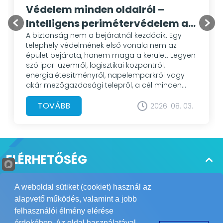
Védelem minden oldalról –
Intelligens perimétervédelem a
Hikvision megoldásaival
A biztonság nem a bejáratnál kezdődik. Egy
telephely védelmének első vonala nem az
épület bejárata, hanem maga a kerület. Legyen
szó ipari üzemről, logisztikai központról,
energialétesítményről, napelemparkról vagy
akár mezőgazdasági telepről, a cél minden
esetben ugyanaz: az illetéktelen behatolás
mielőbbi felismerése és megakadályozása. A
TOVÁBB
2026. 08. 03.
hagyományos videómegfigyelő rendszerek sok
esetben csak rögzítik az eseményeket. A
korszerű perimétervédelmi megoldások
azonban már aktív szerepet vállalnak a
védelemben: felismerik a veszélyt, riasztanak,
ELÉRHETŐSÉG
követik a célpontot, sőt szükség esetén
azonnali elrettentő jelzést is adnak.
Tájékoztatjuk Önöket, hogy a POWER
A weboldal sütiket (cookiet) használ az
Biztonságtechnikai Kft. nagykereskedés, így csak
alapvető működés, valamint a jobb
telepítőket és viszonteladókat áll módunkban
felhasználói élmény elérése
kiszolgálni. Megértésüket köszönjük.
érdekében. Az oldal használatával