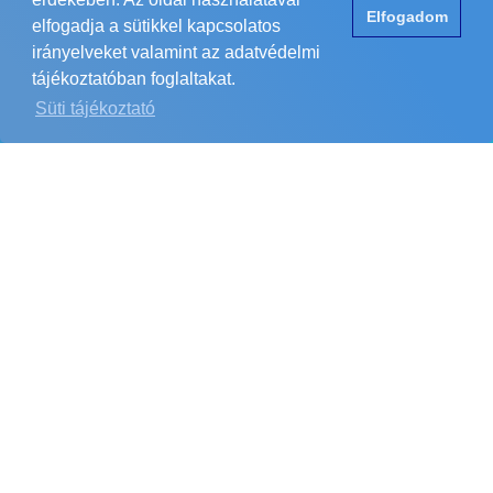
Elfogadom
info@powerbizt.hu
elfogadja a sütikkel kapcsolatos
irányelveket valamint az adatvédelmi
tájékoztatóban foglaltakat.
Süti tájékoztató
RÓLUNK
HASZNOS
Copyright © 1984-2026 POWER Biztonságtechnika Kft.
Minden jog fenntartva.
Elérhetőség
ÁSZF
Adatvédelem
Impresszum