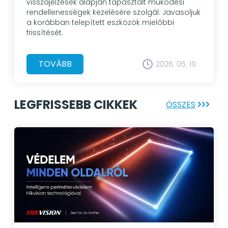
visszajelzések alapján tapasztalt működési
rendellenességek kezelésére szolgál. Javasoljuk
a korábban telepített eszközök mielőbbi
frissítését.
TOVÁBB
2026. 05. 19.
LEGFRISSEBB CIKKEK
ÖSSZES