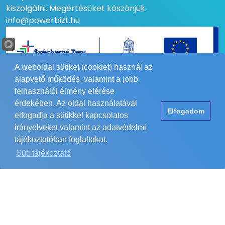
kiszolgálni. Megértésüket köszönjük.
info@powerbizt.hu
A weboldal sütiket (cookiet) használ az
alapvető működés, valamint a jobb
felhasználói élmény elérése
RÓLUNK
érdekében. Az oldal használatával
Elfogadom
elfogadja a sütikkel kapcsolatos
irányelveket valamint az adatvédelmi
HASZNOS
tájékoztatóban foglaltakat.
Süti tájékoztató
Copyright © 1984-2026 POWER Biztonságtechnika Kft.
Minden jog fenntartva.
Elérhetőség
ÁSZF
Adatvédelem
Impresszum