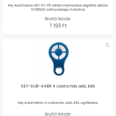
Key Automation, KEY-FC-PS zárási mechanikai végállás ütköző,
STAR500 szárnyaskapu motorhoz
Bruttó listaár:
7 193 Ft
KEY-SUB-44BR 4 csatornás adó, kék
Key Automation, 4 csatornás, adó, 434, ugrókódos
Bruttó listaár: