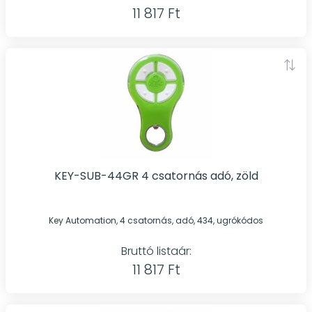
11 817 Ft
KEY-SUB-44GR 4 csatornás adó, zöld
Key Automation, 4 csatornás, adó, 434, ugrókódos
Bruttó listaár:
11 817 Ft