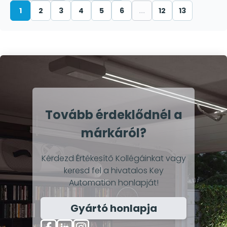
1
2
3
4
5
6
...
12
13
Tovább érdeklődnél a
márkáról?
Kérdezd Értékesítő Kollégáinkat vagy
keresd fel a hivatalos Key
Automation honlapját!
Gyártó honlapja