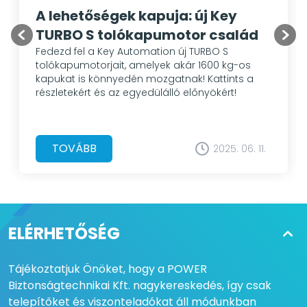
A lehetőségek kapuja: új Key
TURBO S tolókapumotor család
Fedezd fel a Key Automation új TURBO S
tolókapumotorjait, amelyek akár 1600 kg-os
kapukat is könnyedén mozgatnak! Kattints a
részletekért és az egyedülálló előnyökért!
TOVÁBB
2025. 06. 11.
ELÉRHETŐSÉG
Tájékoztatjuk Önöket, hogy a POWER
Biztonságtechnikai Kft. nagykereskedés, így csak
telepítőket és viszonteladókat áll módunkban