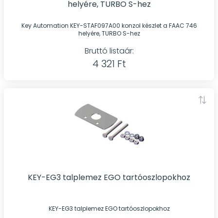
helyére, TURBO S-hez
Key Automation KEY-STAF097A00 konzol készlet a FAAC 746
helyére, TURBO S-hez
Bruttó listaár:
4 321 Ft
KEY-EG3 talplemez EGO tartóoszlopokhoz
KEY-EG3 talplemez EGO tartóoszlopokhoz