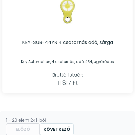
KEY-SUB-44YR 4 csatornás adó, sárga
Key Automation, 4 csatornás, adó, 434, ugrókódos
Bruttó listaár:
11 817 Ft
1 - 20 elem 241-ból
ELŐZŐ
KÖVETKEZŐ