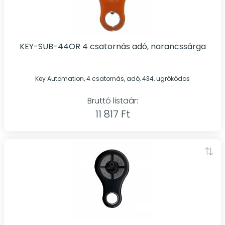
KEY-SUB-44OR 4 csatornás adó, narancssárga
Key Automation, 4 csatornás, adó, 434, ugrókódos
Bruttó listaár:
11 817 Ft