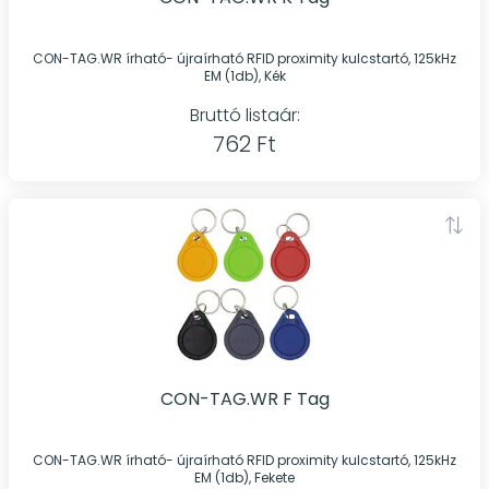
CON-TAG.WR írható- újraírható RFID proximity kulcstartó, 125kHz
EM (1db), Kék
Bruttó listaár:
762 Ft
CON-TAG.WR F Tag
CON-TAG.WR írható- újraírható RFID proximity kulcstartó, 125kHz
EM (1db), Fekete