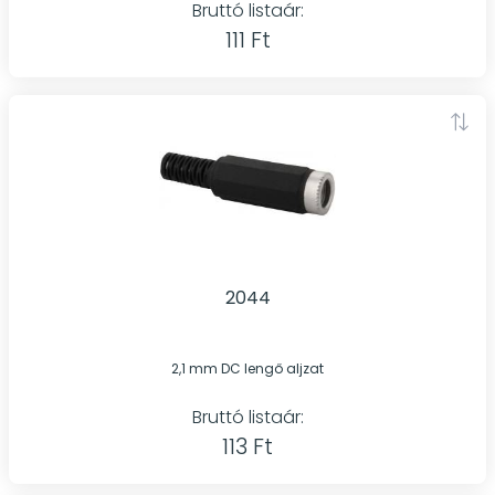
Bruttó listaár:
111 Ft
2044
2,1 mm DC lengő aljzat
Bruttó listaár:
113 Ft