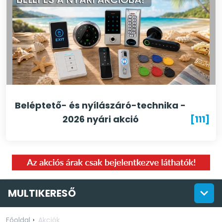
Beléptető- és nyílászáró-technika -
2026 nyári akció
[111]
MULTIKERESŐ
Főoldal
Akciók