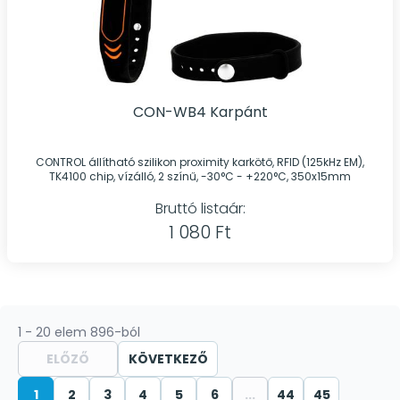
CON-WB4 Karpánt
CONTROL állítható szilikon proximity karkötő, RFID (125kHz EM),
TK4100 chip, vízálló, 2 színű, -30°C - +220°C, 350x15mm
Bruttó listaár:
1 080 Ft
1 - 20 elem 896-ból
ELŐZŐ
KÖVETKEZŐ
1
2
3
4
5
6
...
44
45