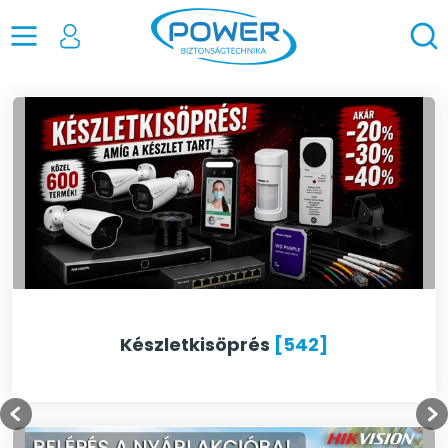
Készletkisöprés
[542]