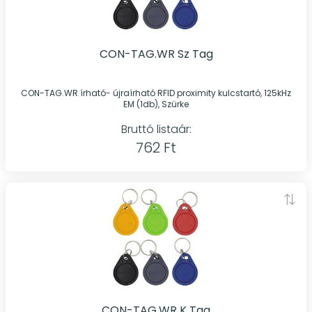
CON-TAG.WR Sz Tag
CON-TAG.WR írható- újraírható RFID proximity kulcstartó, 125kHz
EM (1db), Szürke
Bruttó listaár:
762 Ft
CON-TAG.WR K Tag