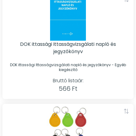
DOK ittassági Ittasságvizsgálati napló és
jegyzőkönyv
DOK ittassági Ittasságvizsgálati napló és jegyzőkönyv - Egyéb
kiegészítő
Bruttó listaár:
566 Ft