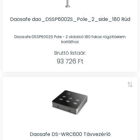
Daosafe dao_DSSP6002S_Pole_2_side_180 Rúd
Daosafe DSSP6002S Pole - 2 oldalsó 180 fokos rögzítőelem
korláthoz
Bruttó listaár:
93 726 Ft
Daosafe DS-WRC600 Távvezérlő