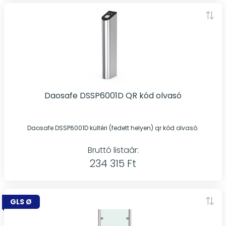
Daosafe DSSP6001D QR kód olvasó
Daosafe DSSP6001D kültéri (fedett helyen) qr kód olvasó.
Bruttó listaár:
234 315 Ft
GLS Ø