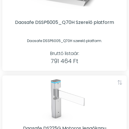
Daosafe DSSP6005_Q70H Szerelő platform
Daosafe DSSP6005_Q70H szerelő platform.
Bruttó listaár:
791 464 Ft
Daosafe DS225G Motoros lengőkapu