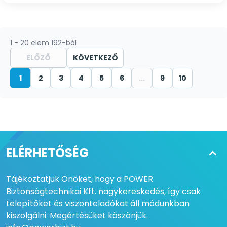
1 - 20 elem 192-ból
ELŐZŐ
KÖVETKEZŐ
1
2
3
4
5
6
...
9
10
ELÉRHETŐSÉG
Tájékoztatjuk Önöket, hogy a POWER
Biztonságtechnikai Kft. nagykereskedés, így csak
telepítőket és viszonteladókat áll módunkban
kiszolgálni. Megértésüket köszönjük.