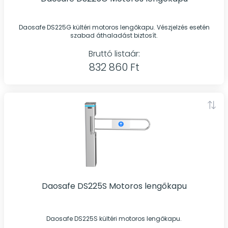
Daosafe DS225G kültéri motoros lengőkapu. Vészjelzés esetén
szabad áthaladást biztosít.
Bruttó listaár:
832 860 Ft
Daosafe DS225S Motoros lengőkapu
Daosafe DS225S kültéri motoros lengőkapu.