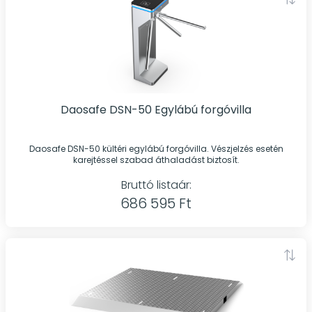
Daosafe DSN-50 Egylábú forgóvilla
Daosafe DSN-50 kültéri egylábú forgóvilla. Vészjelzés esetén
karejtéssel szabad áthaladást biztosít.
Bruttó listaár:
686 595 Ft