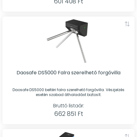
601 408 Ft
Daosafe DS5000 Falra szerelhető forgóvilla
Daosafe DS5000 beltéri falra szerelhető forgóvilla. Vészjelzés
esetén szabad áthaladást biztosít.
Bruttó listaár:
662 851 Ft