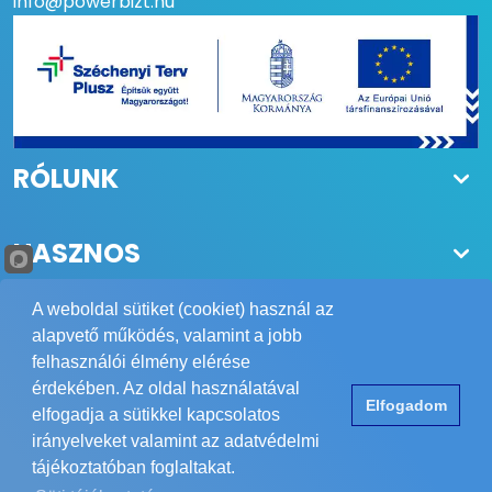
info@powerbizt.hu
RÓLUNK
HASZNOS
A weboldal sütiket (cookiet) használ az
alapvető működés, valamint a jobb
felhasználói élmény elérése
Copyright © 1984-2026 POWER Biztonságtechnika Kft.
érdekében. Az oldal használatával
Elfogadom
Minden jog fenntartva.
elfogadja a sütikkel kapcsolatos
Elérhetőség
ÁSZF
Adatvédelem
Impresszum
irányelveket valamint az adatvédelmi
tájékoztatóban foglaltakat.