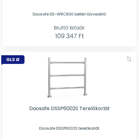
Daosafe DS-WRC600 beltéri távvezérlő.
Bruttó listaár:
109 347 Ft
GLS Ø
Daosafe DSSP6002S Terelőkorlát
Daosafe DSSP6002S terelőkorlát.