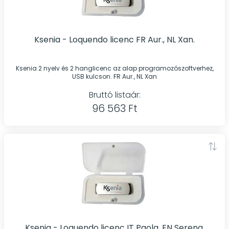
Ksenia - Loquendo licenc FR Aur., NL Xan.
Ksenia 2 nyelv és 2 hanglicenc az alap programozószoftverhez,
USB kulcson. FR Aur., NL Xan
Bruttó listaár:
96 563 Ft
Ksenia - Loquendo licenc IT Paola, EN Serena.