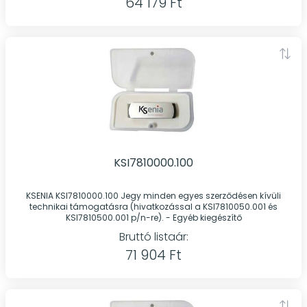
64 179 Ft
KSI7810000.100
KSENIA KSI7810000.100 Jegy minden egyes szerződésen kívüli
technikai támogatásra (hivatkozással a KSI7810050.001 és
KSI7810500.001 p/n-re). - Egyéb kiegészítő
Bruttó listaár:
71 904 Ft