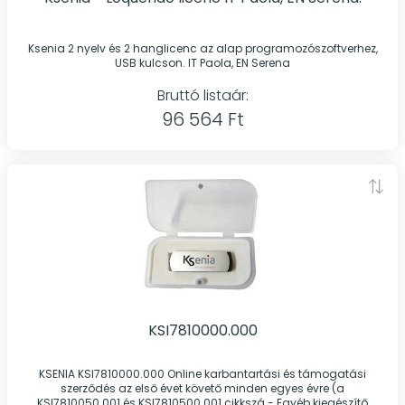
Ksenia 2 nyelv és 2 hanglicenc az alap programozószoftverhez,
USB kulcson. IT Paola, EN Serena
Bruttó listaár:
96 564 Ft
KSI7810000.000
KSENIA KSI7810000.000 Online karbantartási és támogatási
szerződés az első évet követő minden egyes évre (a
KSI7810050.001 és KSI7810500.001 cikkszá - Egyéb kiegészítő