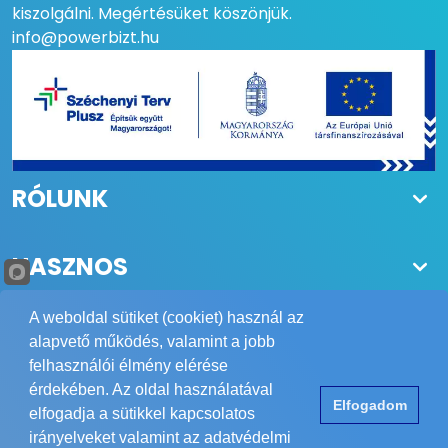
kiszolgálni. Megértésüket köszönjük.
info@powerbizt.hu
RÓLUNK
HASZNOS
A weboldal sütiket (cookiet) használ az
alapvető működés, valamint a jobb
felhasználói élmény elérése
Copyright © 1984-2026 POWER Biztonságtechnika Kft.
érdekében. Az oldal használatával
Elfogadom
Minden jog fenntartva.
elfogadja a sütikkel kapcsolatos
Elérhetőség
ÁSZF
Adatvédelem
Impresszum
irányelveket valamint az adatvédelmi