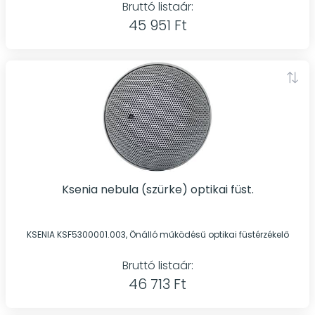
Bruttó listaár:
45 951 Ft
Ksenia nebula (szürke) optikai füst.
KSENIA KSF5300001.003, Önálló működésű optikai füstérzékelő
Bruttó listaár:
46 713 Ft