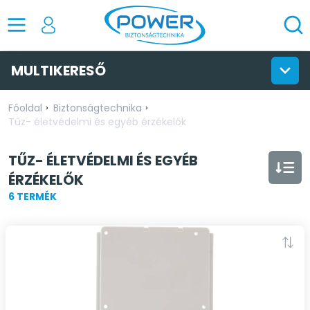
MULTIKERESŐ
Főoldal
Biztonságtechnika
Tűz- életvédelmi és egyéb érzékelők
TŰZ- ÉLETVÉDELMI ÉS EGYÉB
ÉRZÉKELŐK
6 TERMÉK