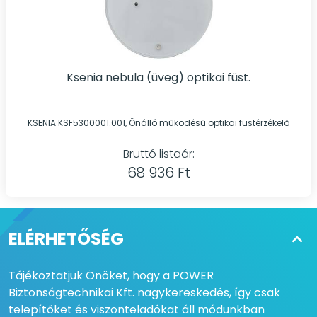
Ksenia nebula (üveg) optikai füst.
KSENIA KSF5300001.001, Önálló működésű optikai füstérzékelő
Bruttó listaár:
68 936 Ft
ELÉRHETŐSÉG
Tájékoztatjuk Önöket, hogy a POWER
Biztonságtechnikai Kft. nagykereskedés, így csak
telepítőket és viszonteladókat áll módunkban