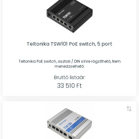
Teltonika TSW101 PoE switch, 5 port
Teltonika PoE switch, asztali / DIN sínre rögzíthető, Nem
menedzselhető.
Bruttó listaár:
33 510 Ft