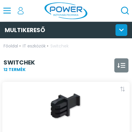
MULTIKERESŐ
Főoldal
IT eszközök
Switchek
SWITCHEK
12 TERMÉK