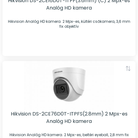
Hikvision DS-2CE16D0T-ITPF(3.6mm) (C) 2 Mpx-es
Analóg HD kamera
Hikvision Analóg HD kamera. 2 Mpx-es, kültéri csőkamera, 3,6 mm
fix objektív
Hikvision DS-2CE76D0T-ITPFS(2.8mm) 2 Mpx-es
Analóg HD kamera
Hikvision Analóg HD kamera. 2 Mpx-es, beltéri eyeball, 2,8 mm fix