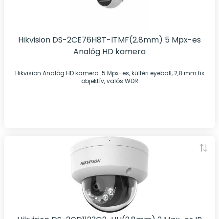
Hikvision DS-2CE76H8T-ITMF(2.8mm) 5 Mpx-es
Analóg HD kamera
Hikvision Analóg HD kamera. 5 Mpx-es, kültéri eyeball, 2,8 mm fix
objektív, valós WDR