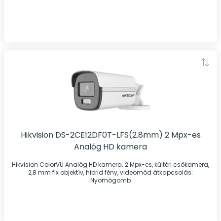
Hikvision DS-2CE12DF0T-LFS(2.8mm) 2 Mpx-es
Analóg HD kamera
Hikvision ColorVU Analóg HD kamera. 2 Mpx-es, kültéri csőkamera,
2,8 mm fix objektív, hibrid fény, videomód átkapcsolás:
Nyomógomb