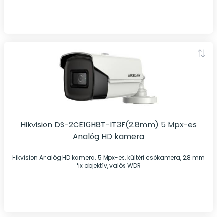
Hikvision DS-2CE16H8T-IT3F(2.8mm) 5 Mpx-es
Analóg HD kamera
Hikvision Analóg HD kamera. 5 Mpx-es, kültéri csőkamera, 2,8 mm
fix objektív, valós WDR