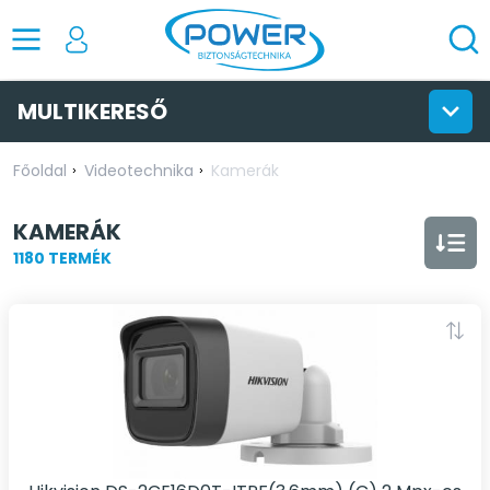
MULTIKERESŐ
Főoldal
Videotechnika
Kamerák
KAMERÁK
1180 TERMÉK