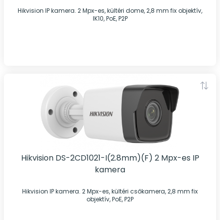
Hikvision IP kamera. 2 Mpx-es, kültéri dome, 2,8 mm fix objektív,
IK10, PoE, P2P
Hikvision DS-2CD1021-I(2.8mm)(F) 2 Mpx-es IP
kamera
Hikvision IP kamera. 2 Mpx-es, kültéri csőkamera, 2,8 mm fix
objektív, PoE, P2P