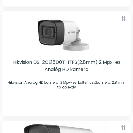
Hikvision DS-2CE16D0T-ITFS(2.8mm) 2 Mpx-es
Analóg HD kamera
Hikvision Analóg HD kamera. 2 Mpx-es, kültéri csőkamera, 2,8 mm
fix objektív