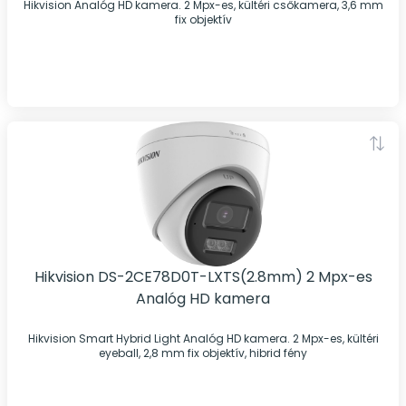
Hikvision Analóg HD kamera. 2 Mpx-es, kültéri csőkamera, 3,6 mm
fix objektív
Hikvision DS-2CE78D0T-LXTS(2.8mm) 2 Mpx-es
Analóg HD kamera
Hikvision Smart Hybrid Light Analóg HD kamera. 2 Mpx-es, kültéri
eyeball, 2,8 mm fix objektív, hibrid fény