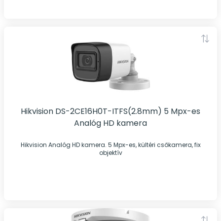
Hikvision DS-2CE16H0T-ITFS(2.8mm) 5 Mpx-es
Analóg HD kamera
Hikvision Analóg HD kamera. 5 Mpx-es, kültéri csőkamera, fix
objektív