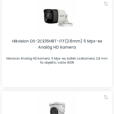
Hikvision DS-2CE16H8T-ITF(2.8mm) 5 Mpx-es
Analóg HD kamera
Hikvision Analóg HD kamera. 5 Mpx-es, kültéri csőkamera, 2,8 mm
fix objektív, valós WDR