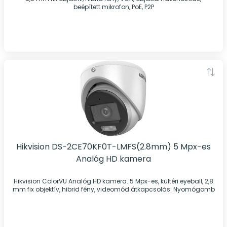
beépített mikrofon, PoE, P2P
Hikvision DS-2CE70KF0T-LMFS(2.8mm) 5 Mpx-es
Analóg HD kamera
Hikvision ColorVU Analóg HD kamera. 5 Mpx-es, kültéri eyeball, 2,8
mm fix objektív, hibrid fény, videomód átkapcsolás: Nyomógomb