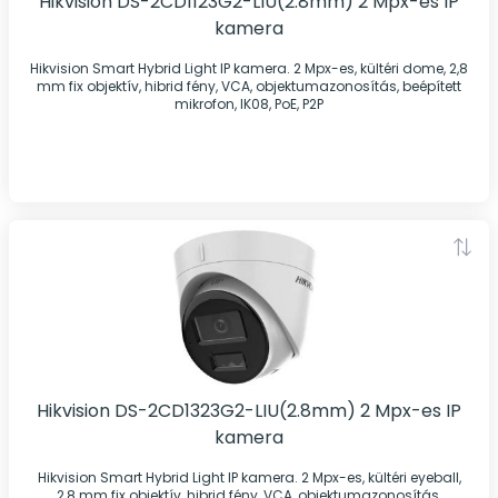
Hikvision DS-2CD1123G2-LIU(2.8mm) 2 Mpx-es IP
kamera
Hikvision Smart Hybrid Light IP kamera. 2 Mpx-es, kültéri dome, 2,8
mm fix objektív, hibrid fény, VCA, objektumazonosítás, beépített
mikrofon, IK08, PoE, P2P
Hikvision DS-2CD1323G2-LIU(2.8mm) 2 Mpx-es IP
kamera
Hikvision Smart Hybrid Light IP kamera. 2 Mpx-es, kültéri eyeball,
2,8 mm fix objektív, hibrid fény, VCA, objektumazonosítás,