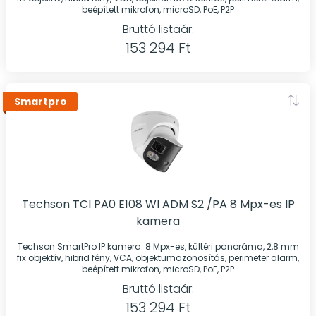
beépített mikrofon, microSD, PoE, P2P
Bruttó listaár:
153 294 Ft
Smartpro
Techson TCI PA0 E108 WI ADM S2 /PA 8 Mpx-es IP
kamera
Techson SmartPro IP kamera. 8 Mpx-es, kültéri panoráma, 2,8 mm
fix objektív, hibrid fény, VCA, objektumazonosítás, perimeter alarm,
beépített mikrofon, microSD, PoE, P2P
Bruttó listaár:
153 294 Ft