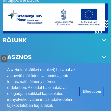
info@powerbizt.hu
RÓLUNK
HASZNOS
A weboldal sütiket (cookiet) használ az
alapvető működés, valamint a jobb
felhasználói élmény elérése
Copyright © 1984-2026 POWER Biztonságtechnika Kft.
érdekében. Az oldal használatával
Elfogadom
Minden jog fenntartva.
elfogadja a sütikkel kapcsolatos
Elérhetőség
ÁSZF
Adatvédelem
Impresszum
irányelveket valamint az adatvédelmi
tájékoztatóban foglaltakat.