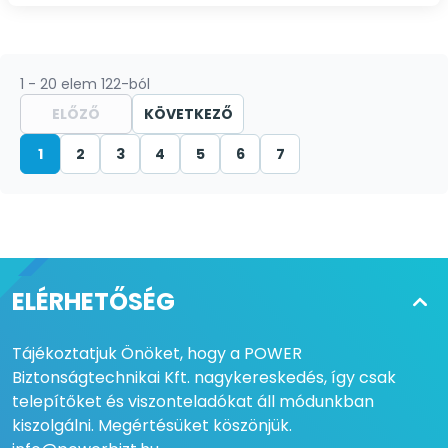
1 - 20 elem 122-ból
ELŐZŐ
KÖVETKEZŐ
1
2
3
4
5
6
7
ELÉRHETŐSÉG
Tájékoztatjuk Önöket, hogy a POWER
Biztonságtechnikai Kft. nagykereskedés, így csak
telepítőket és viszonteladókat áll módunkban
kiszolgálni. Megértésüket köszönjük.