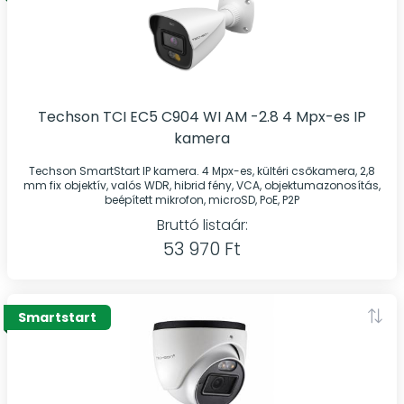
Techson TCI EC5 C904 WI AM -2.8 4 Mpx-es IP
kamera
Techson SmartStart IP kamera. 4 Mpx-es, kültéri csőkamera, 2,8
mm fix objektív, valós WDR, hibrid fény, VCA, objektumazonosítás,
beépített mikrofon, microSD, PoE, P2P
Bruttó listaár:
53 970 Ft
Smartstart