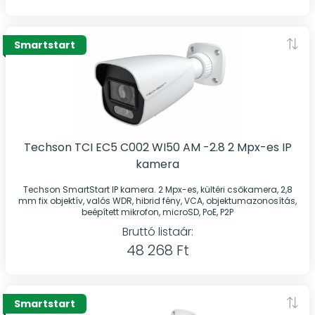
Smartstart
Techson TCI EC5 C002 WI50 AM -2.8 2 Mpx-es IP
kamera
Techson SmartStart IP kamera. 2 Mpx-es, kültéri csőkamera, 2,8
mm fix objektív, valós WDR, hibrid fény, VCA, objektumazonosítás,
beépített mikrofon, microSD, PoE, P2P
Bruttó listaár:
48 268 Ft
Smartstart