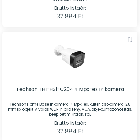
Bruttó listaár:
37 884 Ft
Techson THI-HS1-C204 4 Mpx-es IP kamera
Techson Home Base IP kamera. 4 Mpx-es, kültéri csőkamera, 2,8
mm fix objektív, valós WDR, hibrid fény, VCA, objektumazonosítás,
beépített mikrofon, PoE
Bruttó listaár:
37 884 Ft