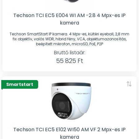
Techson TCI EC5 E004 WI AM -2.8 4 Mpx-es IP
kamera
Techson SmartStart IP kamera. 4 Mpx-es, kültéri eyeball, 2,8 mm
fix objektív, valós WDR, hibrid fény, VCA, objektumazonosítás,
beépített mikrofon, microSD, PoE, P2P
Bruttó listaár:
55 825 Ft
Smartstart
Techson TCI EC5 E102 WI50 AM VF 2 Mpx-es IP
kamera