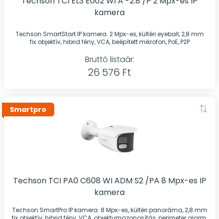
Techson TCI EL3 E002 WI A -2.8 /P 2 Mpx-es IP
kamera
Techson SmartStart IP kamera. 2 Mpx-es, kültéri eyeball, 2,8 mm
fix objektív, hibrid fény, VCA, beépített mikrofon, PoE, P2P
Bruttó listaár:
26 576 Ft
Smartpro
Techson TCI PA0 C608 WI ADM S2 /PA 8 Mpx-es IP
kamera
Techson SmartPro IP kamera. 8 Mpx-es, kültéri panoráma, 2,8 mm
fix objektív, hibrid fény, VCA, objektumazonosítás, perimeter alarm,