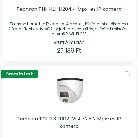
Techson THI-HL1-H204 4 Mpx-es IP kamera
Techson Home Lite IP kamera. 4 Mpx-es, kültéri mini csőkamera,
2,8 mm fix objektív, VCA, objektumazonosítás, beépített mikrofon,
microSD, Wi-Fi, P2P
Bruttó listaár:
27 139 Ft
Smartstart
Techson TCI EL3 E002 WI A -2.8 2 Mpx-es IP
kamera