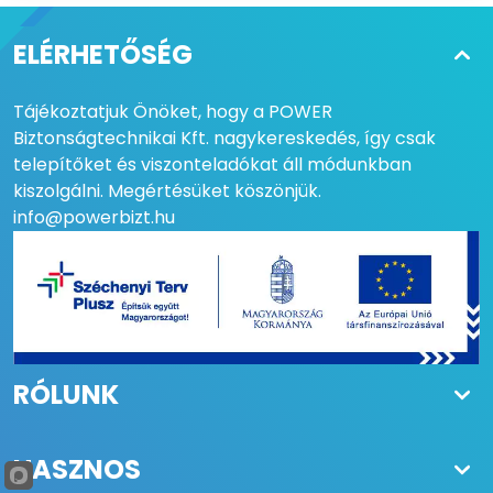
ELÉRHETŐSÉG
Tájékoztatjuk Önöket, hogy a POWER
Biztonságtechnikai Kft. nagykereskedés, így csak
telepítőket és viszonteladókat áll módunkban
kiszolgálni. Megértésüket köszönjük.
info@powerbizt.hu
RÓLUNK
HASZNOS