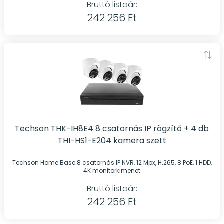
Bruttó listaár:
242 256 Ft
Techson THK-IH8E4 8 csatornás IP rögzítő + 4 db
THI-HS1-E204 kamera szett
Techson Home Base 8 csatornás IP NVR, 12 Mpx, H.265, 8 PoE, 1 HDD,
4K monitorkimenet
Bruttó listaár:
242 256 Ft