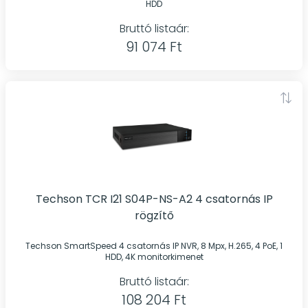
HDD
Bruttó listaár:
91 074 Ft
Techson TCR I21 S04P-NS-A2 4 csatornás IP
rögzítő
Techson SmartSpeed 4 csatornás IP NVR, 8 Mpx, H.265, 4 PoE, 1
HDD, 4K monitorkimenet
Bruttó listaár:
108 204 Ft