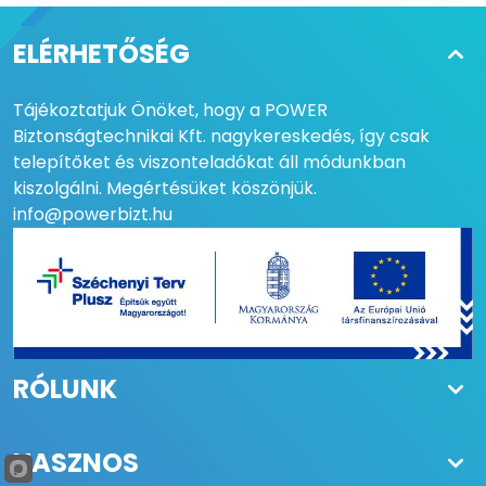
ELÉRHETŐSÉG
Tájékoztatjuk Önöket, hogy a POWER
Biztonságtechnikai Kft. nagykereskedés, így csak
telepítőket és viszonteladókat áll módunkban
kiszolgálni. Megértésüket köszönjük.
info@powerbizt.hu
RÓLUNK
HASZNOS