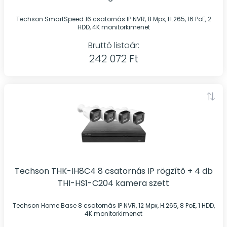
Techson SmartSpeed 16 csatornás IP NVR, 8 Mpx, H.265, 16 PoE, 2
HDD, 4K monitorkimenet
Bruttó listaár:
242 072 Ft
Techson THK-IH8C4 8 csatornás IP rögzítő + 4 db
THI-HS1-C204 kamera szett
Techson Home Base 8 csatornás IP NVR, 12 Mpx, H.265, 8 PoE, 1 HDD,
4K monitorkimenet