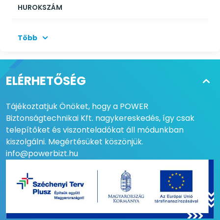
HUROKSZÁM
MAXIMÁLIS INTELLIGENS
1
Több
HUROKSZÁM
INTELLIGENS HUROK
900 mA
TERHELHETŐSÉGE
ELÉRHETŐSÉG
HURKONKÉNTI
125
ESZKÖZSZÁM
Tájékoztatjuk Önöket, hogy a POWER
Biztonságtechnikai Kft. nagykereskedés, így csak
MAXIMÁLIS
250
telepítőket és viszonteladókat áll módunkban
ESZKÖZSZÁM
kiszolgálni. Megértésüket köszönjük.
info@powerbizt.hu
ZÓNASZÁM
384
ZÓNAKIJELZÉS
LCD
HANGJELZŐCSOPORTSZÁM
512
HAGYOMÁNYOS
2 db, 28 V DC / 500 mA,