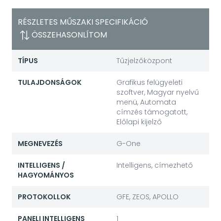
RÉSZLETES MŰSZAKI SPECIFIKÁCIÓ
ÖSSZEHASONLÍTOM
TÍPUS
Tűzjelzőközpont
TULAJDONSÁGOK
Grafikus felügyeleti
szoftver, Magyar nyelvű
menü, Automata
címzés támogatott,
Előlapi kijelző
MEGNEVEZÉS
G-One
INTELLIGENS /
Intelligens, címezhető
HAGYOMÁNYOS
PROTOKOLLOK
GFE, ZEOS, APOLLO
PANELI INTELLIGENS
1