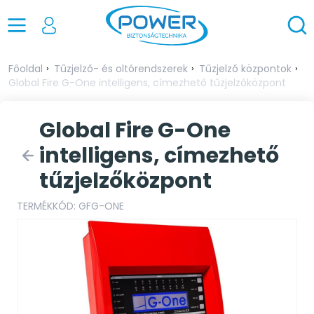
Főoldal
Tűzjelző- és oltórendszerek
Tűzjelző központok
Global Fire G-One intelligens, címezhető tűzjelzőközpont
Global Fire G-One
intelligens, címezhető
tűzjelzőközpont
TERMÉKKÓD: GFG-ONE