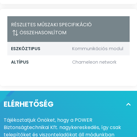
RÉSZLETES MŰSZAKI SPECIFIKÁCIÓ
ÖSSZEHASONLÍTOM
ESZKÖZTIPUS
Kommunikációs modul
ALTÍPUS
Chameleon network
ELÉRHETŐSÉG
Tájékoztatjuk Önöket, hogy a POWER
Biztonságtechnikai Kft. nagykereskedés, így csak
telepítőket és viszonteladókat áll módunkban