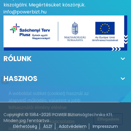
kiszolgálni. Megértésüket köszönjük.
info@powerbizt.hu
RÓLUNK
HASZNOS
A weboldal sütiket (cookiet) használ az
alapvető működés, valamint a jobb
felhasználói élmény elérése
Copyright © 1984-2026 POWER Biztonságtechnika Kft.
érdekében. Az oldal használatával
Elfogadom
Minden jog fenntartva.
elfogadja a sütikkel kapcsolatos
Elérhetőség
ÁSZF
Adatvédelem
Impresszum
irányelveket valamint az adatvédelmi