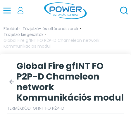
Főoldal
Tűzjelző- és oltórendszerek
Tűzjelző kiegészítők
Global Fire gfINT FO P2P-D Chameleon network
Kommunikációs modul
Global Fire gfINT FO
P2P-D Chameleon
network
Kommunikációs modul
TERMÉKKÓD: GFINT FO P2P-D