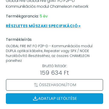
Global Fire Global Fire gfINT FO P2P-D
Kommunikációs modul Chameleon network
Termékgarancia:
5 év
RÉSZLETES MŰSZAKI SPECIFIKÁCIÓ »
Termékleírás
GLOBAL FIRE INT FO P2P-D - Kommunikációs modul
DUPLA optikai kábelre, Repeater vagy SPX / NODE
hurokbővítő illesztéséhez, az összes CHAMELEON
panelhez
Bruttó listaár:
159 634 Ft
ÖSSZEHASONLÍTOM
ADATLAP LETÖLTÉSE