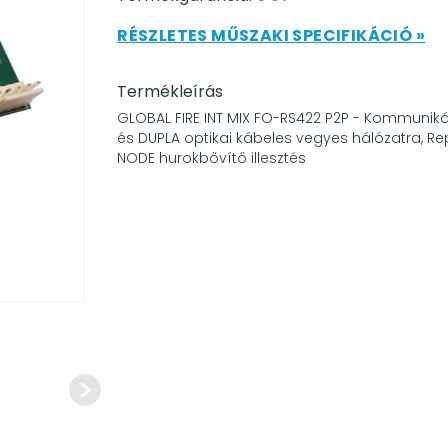
RÉSZLETES MŰSZAKI SPECIFIKÁCIÓ »
Termékleírás
GLOBAL FIRE INT MIX FO-RS422 P2P - Kommunik
és DUPLA optikai kábeles vegyes hálózatra, Re
NODE hurokbővítő illesztés