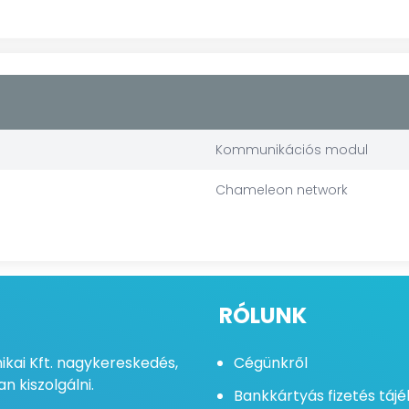
Kommunikációs modul
Chameleon network
RÓLUNK
kai Kft. nagykereskedés,
Cégünkről
n kiszolgálni.
Bankkártyás fizetés táj