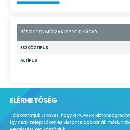
RÉSZLETES MŰSZAKI SPECIFIKÁCIÓ
ESZKÖZTIPUS
ALTÍPUS
ELÉRHETŐSÉG
Tájékoztatjuk Önöket, hogy a POWER Biztonságtechni
így csak telepítőket és viszonteladókat áll módunkba
Megértésüket köszönjük.