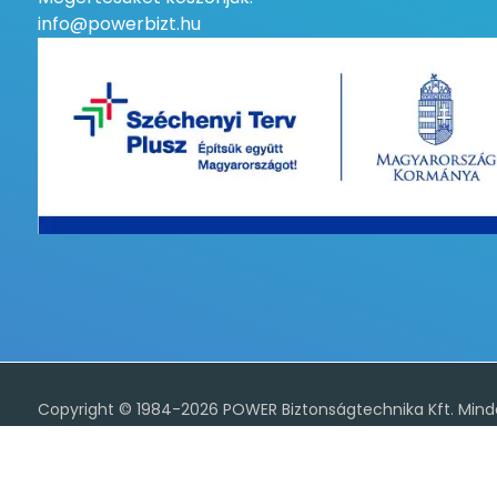
info@powerbizt.hu
A weboldal sütiket (cookiet) használ az alapvető működés, 
kapcsolatos irányelveket valamint az adatvédelmi tájékozta
Copyright © 1984-2026 POWER Biztonságtechnika Kft. Minde