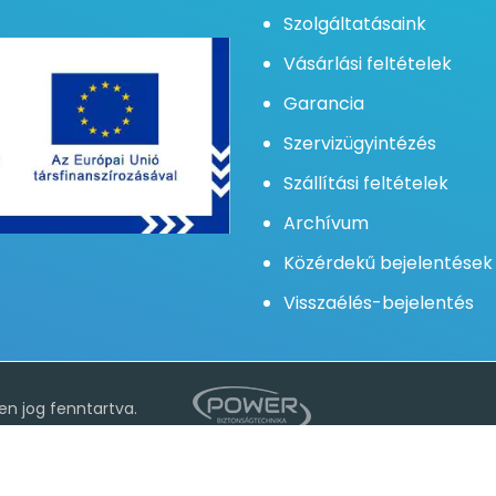
Szolgáltatásaink
Vásárlási feltételek
Garancia
Szervizügyintézés
Szállítási feltételek
Archívum
Közérdekű bejelentések
Visszaélés-bejelentés
valamint a jobb felhasználói élmény elérése érdekében. Az oldal
tóban foglaltakat.
Süti tájékoztató
n jog fenntartva.