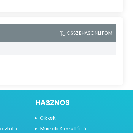
ÖSSZEHASONLÍTOM
HASZNOS
Cikkek
ékoztató
Műszaki Konzultáció