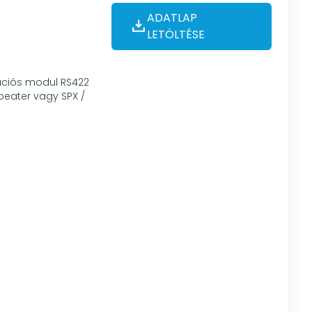
ADATLAP
LETÖLTÉSE
ációs modul RS422
peater vagy SPX /