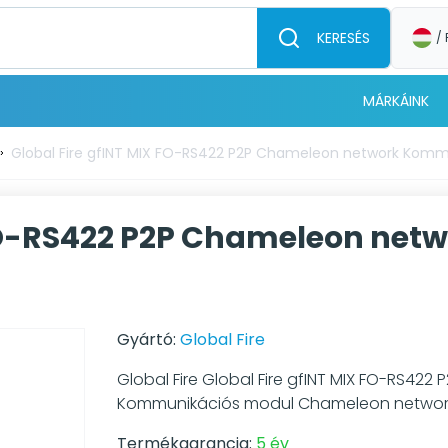
KERESÉS
/ 
MÁRKÁINK
Global Fire gfINT MIX FO-RS422 P2P Chameleon network Kom
 FO-RS422 P2P Chameleon ne
Gyártó:
Global Fire
Global Fire Global Fire gfINT MIX FO-RS422 
Kommunikációs modul Chameleon networ
Termékgarancia:
5 év