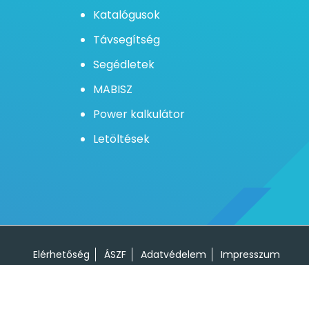
Katalógusok
Távsegítség
Segédletek
MABISZ
Power kalkulátor
Letöltések
 használatával elfogadja a sütikkel
Elfogadom
Elérhetőség
ÁSZF
Adatvédelem
Impresszum