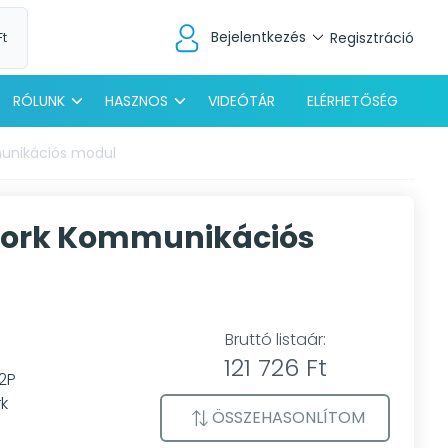
Bejelentkezés
Regisztráció
Ft
RÓLUNK
HASZNOS
VIDEÓTÁR
ELÉRHETŐSÉG
munikációs modul
twork Kommunikációs
Bruttó listaár:
121 726 Ft
P2P
k
ÖSSZEHASONLÍTOM