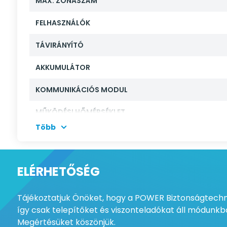
MAX. ZÓNASZÁM
FELHASZNÁLÓK
TÁVIRÁNYÍTÓ
AKKUMULÁTOR
KOMMUNIKÁCIÓS MODUL
MŰKÖDÉSI HŐMÉRSÉKLET
Több
TÁROLT ESEMÉNYEK
BEÉPÍTETT RÁDIÓ ADÓ - VEVŐ
ELÉRHETŐSÉG
INTERNETES TCP / IP KOMMUNIKÁCIÓ
Tájékoztatjuk Önöket, hogy a POWER Biztonságtechni
BEÉPÍTETT AKKUMULÁTOR
így csak telepítőket és viszonteladókat áll módunkba
Megértésüket köszönjük.
TÁPELLÁTÁS