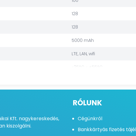
100
128
128
5000 mAh
LTE, LAN, wifi
-25°C - +55°C
3000
IGEN
RÓLUNK
IGEN
kai Kft. nagykereskedés,
Cégünkről
IGEN
n kiszolgálni.
Bankkártyás fizetés táj
PoE