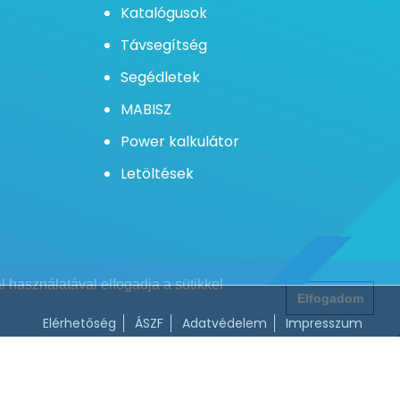
Katalógusok
Távsegítség
Segédletek
MABISZ
Power kalkulátor
Letöltések
 használatával elfogadja a sütikkel
Elfogadom
Elérhetőség
ÁSZF
Adatvédelem
Impresszum