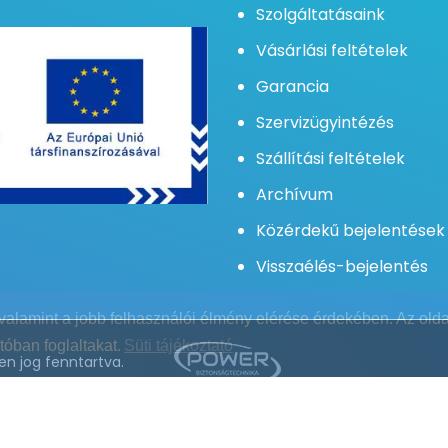
Szolgáltatásaink
IGEN (max. 4 repeater)
Vásárlási feltételek
48
Garancia
Szervizügyintézés
4
Szállítási feltételek
Max. zónaszám
Archívum
NEM
Közérdekű bejelentések
Visszaélés-bejelentés
valamint a jobb felhasználói élmény elérése érdekében. Az oldal
tóban foglaltakat.
Süti tájékoztató
n jog fenntartva.