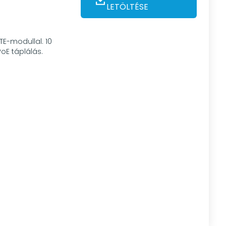
LETÖLTÉSE
TE-modullal. 10
PoE táplálás.