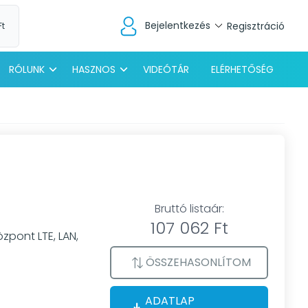
Bejelentkezés
Regisztráció
Ft
RÓLUNK
HASZNOS
VIDEÓTÁR
ELÉRHETŐSÉG
Bruttó listaár:
107 062 Ft
zpont LTE, LAN,
ÖSSZEHASONLÍTOM
ADATLAP