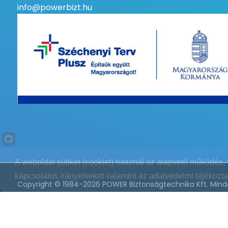
info@powerbizt.hu
RÁDIÓS BŐVÍTHETŐSÉG
RÁDIÓS PGM
RÁDIÓS ÁTJÁTSZÓ
RÁDIÓS FÜSTÉRZÉKELŐ
KÉTVEZETÉKES FÜSTÉRZÉKELŐ TÁMOGATÁSA
A weboldal sütiket (cookiet) használ az alapvető működés, 
kapcsolatos irányelveket valamint az adatvédelmi tájékozta
Copyright © 1984-2026 POWER Biztonságtechnika Kft. Minde