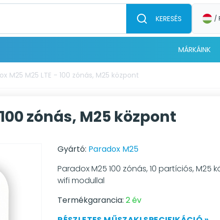
KERESÉS
/ 
MÁRKÁINK
ox M25 M25 LTE - 100 zónás, M25 központ
 100 zónás, M25 központ
Gyártó:
Paradox M25
Paradox M25 100 zónás, 10 partíciós, M25 kö
wifi modullal
Termékgarancia:
2 év
RÉSZLETES MŰSZAKI SPECIFIKÁCIÓ »