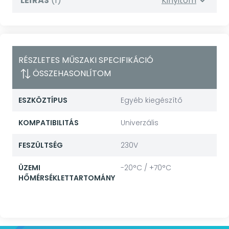
LEÍRÁS
(1)
Kinyitom
RÉSZLETES MŰSZAKI SPECIFIKÁCIÓ
ÖSSZEHASONLÍTOM
ESZKÖZTÍPUS
Egyéb kiegészítő
KOMPATIBILITÁS
Univerzális
FESZÜLTSÉG
230V
ÜZEMI
-20°C / +70°C
HŐMÉRSÉKLETTARTOMÁNY