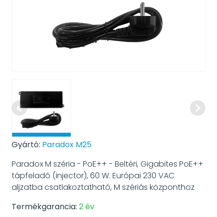
Gyártó:
Paradox M25
Paradox M széria - PoE++ - Beltéri, Gigabites PoE++
tápfeladó (injector), 60 W. Európai 230 VAC
aljzatba csatlakoztatható, M szériás központhoz
Termékgarancia:
2 év