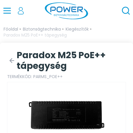
Főoldal
Biztonságtechnika
Kiegészítők
Paradox M25 PoE++ tápegység
Paradox M25 PoE++
tápegység
TERMÉKKÓD: PARMS_POE++