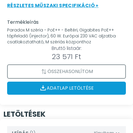
RÉSZLETES MŰSZAKI SPECIFIKÁCIÓ »
Termékleírás
Paradox M széria - PoE++ - Beltéri, Gigabites PoE++
tápfeladó (injector), 60 W. Európai 230 VAC aljzatba
csatlakoztatható, M szériás központhoz
Bruttó listaár:
23 571 Ft
ÖSSZEHASONLÍTOM
ADATLAP LETÖLTÉSE
LETÖLTÉSEK