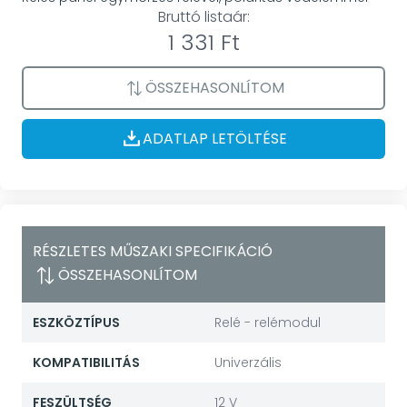
Bruttó listaár:
1 331 Ft
ÖSSZEHASONLÍTOM
ADATLAP LETÖLTÉSE
RÉSZLETES MŰSZAKI SPECIFIKÁCIÓ
ÖSSZEHASONLÍTOM
ESZKÖZTÍPUS
Relé - relémodul
KOMPATIBILITÁS
Univerzális
FESZÜLTSÉG
12 V