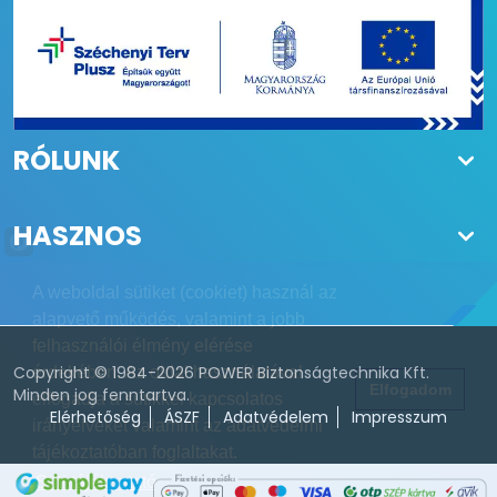
RÓLUNK
HASZNOS
A weboldal sütiket (cookiet) használ az
alapvető működés, valamint a jobb
felhasználói élmény elérése
Copyright © 1984-2026 POWER Biztonságtechnika Kft.
érdekében. Az oldal használatával
Elfogadom
Minden jog fenntartva.
elfogadja a sütikkel kapcsolatos
Elérhetőség
ÁSZF
Adatvédelem
Impresszum
irányelveket valamint az adatvédelmi
tájékoztatóban foglaltakat.
Süti tájékoztató