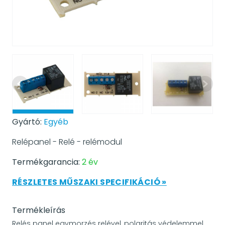
Gyártó:
Egyéb
Relépanel - Relé - relémodul
Termékgarancia:
2 év
RÉSZLETES MŰSZAKI SPECIFIKÁCIÓ »
Termékleírás
Relés panel egymorzés relével, polaritás védelemmel