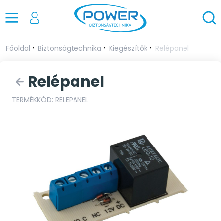
Főoldal
Biztonságtechnika
Kiegészítők
Relépanel
Relépanel
TERMÉKKÓD: RELEPANEL