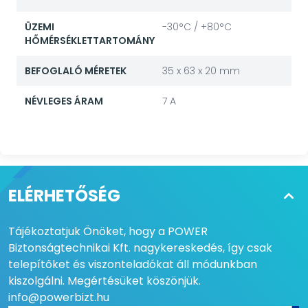
ÜZEMI
-30°C / +80°C
HŐMÉRSÉKLETTARTOMÁNY
BEFOGLALÓ MÉRETEK
35 x 63 x 20 mm
NÉVLEGES ÁRAM
7 A
ELÉRHETŐSÉG
Tájékoztatjuk Önöket, hogy a POWER
Biztonságtechnikai Kft. nagykereskedés, így csak
telepítőket és viszonteladókat áll módunkban
kiszolgálni. Megértésüket köszönjük.
info@powerbizt.hu