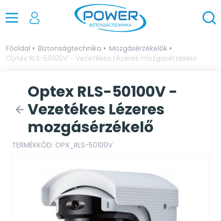
Főoldal
Biztonságtechnika
Mozgásérzékelők
Optex RLS-50100V - Vezetékes Lézeres mozgásérzékelő
Optex RLS-50100V -
Vezetékes Lézeres
mozgásérzékelő
TERMÉKKÓD: OPX_RLS-50100V