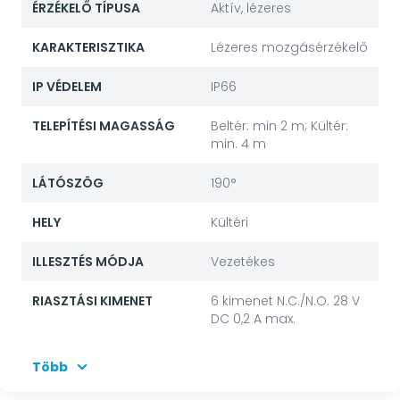
ÉRZÉKELŐ TÍPUSA
Aktív, lézeres
KARAKTERISZTIKA
Lézeres mozgásérzékelő
IP VÉDELEM
IP66
TELEPÍTÉSI MAGASSÁG
Beltér: min 2 m; Kültér:
min. 4 m
LÁTÓSZÖG
190°
HELY
Kültéri
ILLESZTÉS MÓDJA
Vezetékes
RIASZTÁSI KIMENET
6 kimenet N.C./N.O. 28 V
DC 0,2 A max.
SZABOTÁZSKAPCSOLÓ
Igen
Több
ÁRAMFELVÉTEL
500 mA