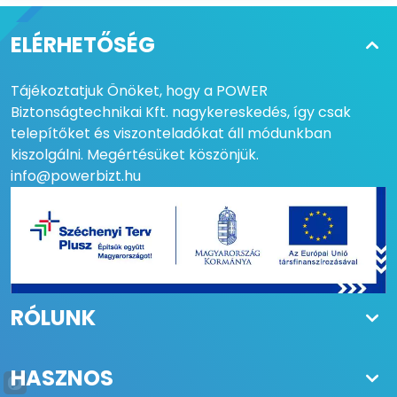
MŰKÖDÉSI
-40°C / +60°C
ELÉRHETŐSÉG
HŐMÉRSÉKLET
Tájékoztatjuk Önöket, hogy a POWER
LEFEDETTSÉG
50 m x 100 m
Biztonságtechnikai Kft. nagykereskedés, így csak
telepítőket és viszonteladókat áll módunkban
MÉRET
230 x 160 x 256,6 mm
kiszolgálni. Megértésüket köszönjük.
SÚLY
2600 g
info@powerbizt.hu
HATÓTÁVOLSÁG
100 m
TÁPELLÁTÁS
19,2 - 30 V DC
ÉRZÉKELÉSI SEBESSÉG
0,125 - 100 m/s
RÓLUNK
HASZNOS