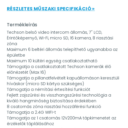
RÉSZLETES MŰSZAKI SPECIFIKÁCIÓ »
Termékleírás
Techson belső video intercom állomás, 7'' LCD,
Érintőképernyő, Wi-Fi, micro SD, 16 kamera, 8 riasztási
zóna
Maximum 6 beltéri állomás telepíthető ugyanabba az
épületbe
Maximum 10 kültéri egység csatlakoztatható
Támogatja a csatlakoztatott Techson kamerák élő
előnézetét (Max 16)
Támogatja a pillanatfelvételt kapuállomáson keresztüli
híváskor (micro SD kártya szükséges)
Támogatja a némítási értesítési funkciót
Fejlett zajszűrési és visszhangszűrési technológia a
kiváló hangminőség biztosítása érdekében
8 csatornás zóna riasztási hozzáférési funkció
Támogatja a 2.4G WIFI-t
Támogatja az 1 csatornás 12V200mA tápkimenetet az
érzékelők táplálásához