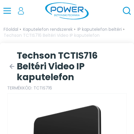
Főoldal
Kaputelefon rendszerek
IP kaputelefon beltéri
Techson TCTIS716 Beltéri Video IP kaputelefon
Techson TCTIS716
Beltéri Video IP
kaputelefon
TERMÉKKÓD: TCTIS716