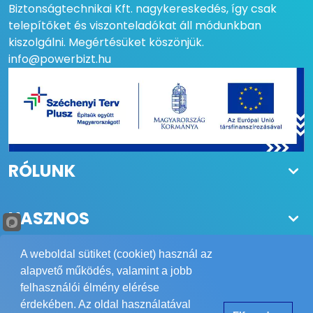
Biztonságtechnikai Kft. nagykereskedés, így csak
telepítőket és viszonteladókat áll módunkban
KAMERA
Techson IP-kamera
kiszolgálni. Megértésüket köszönjük.
KOMPATIBILITÁS
info@powerbizt.hu
FUNKCIÓK
Wifi, SD kártya
bővíthetőség, PoE
TELEPÍTÉSI FELÜLET
Felületszerelt
BEVITEL
Érintőképernyő,
Nyomógomb
RÓLUNK
HASZNOS
A weboldal sütiket (cookiet) használ az
alapvető működés, valamint a jobb
felhasználói élmény elérése
Copyright © 1984-2026 POWER Biztonságtechnika Kft.
érdekében. Az oldal használatával