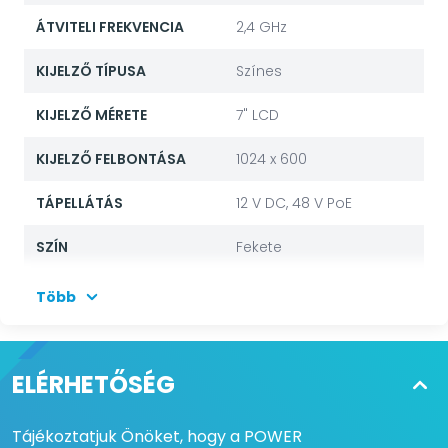
ÁTVITELI FREKVENCIA
2,4 GHz
KIJELZŐ TÍPUSA
Színes
KIJELZŐ MÉRETE
7" LCD
KIJELZŐ FELBONTÁSA
1024 x 600
TÁPELLÁTÁS
12 V DC, 48 V PoE
SZÍN
Fekete
ANYAG
Műanyag
Több
CSATLAKOZÓK
RJ-45, DC-in,
Riasztásbemenet, RS485
ELÉRHETŐSÉG
MÉRETEK
181x136x27 mm
Tájékoztatjuk Önöket, hogy a POWER
TÖMEG
360 g