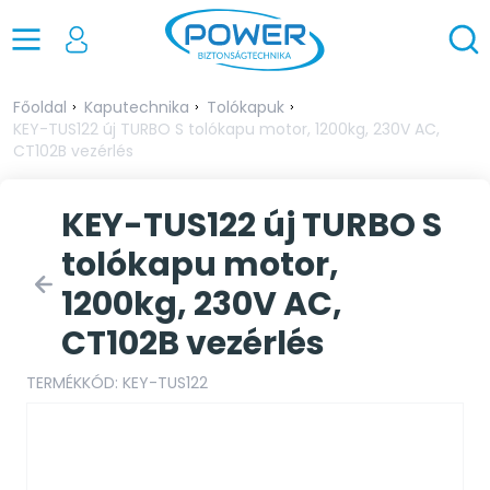
Főoldal
Kaputechnika
Tolókapuk
KEY-TUS122 új TURBO S tolókapu motor, 1200kg, 230V AC,
CT102B vezérlés
KEY-TUS122 új TURBO S
tolókapu motor,
1200kg, 230V AC,
CT102B vezérlés
TERMÉKKÓD: KEY-TUS122