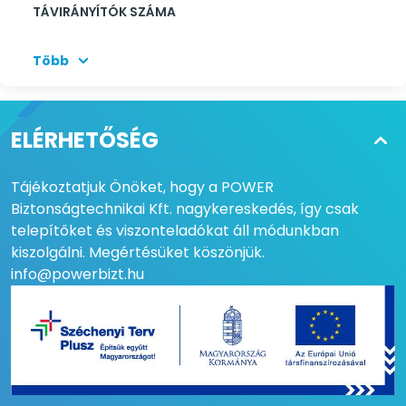
TÁVIRÁNYÍTÓK SZÁMA
MAX MŰKÖDÉSI CIKLUS
20 /óra
Több
VÉGÁLLÁSKAPCSOLÓ
Mechanikus
OPCIONÁLIS
Nem
ELÉRHETŐSÉG
AKKUMULÁTOR
Tájékoztatjuk Önöket, hogy a POWER
VEZÉRLŐ BEMENETEK
nyitás, zárás, gyalogos
Biztonságtechnikai Kft. nagykereskedés, így csak
kapu, léptetős, fotocella1,
fotocella2, stop,
telepítőket és viszonteladókat áll módunkban
biztonsági él
kiszolgálni. Megértésüket köszönjük.
info@powerbizt.hu
VEZÉRLŐ KIMENETEK
villogó fény, üdvözlő
fény, kiegészítők
tápellátás 24Vdc 250mA
VILLOGÓ KIMENET
230Vac 40W
VÉDETTSÉG
IP44