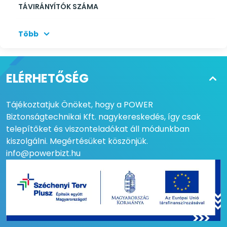
TÁVIRÁNYÍTÓK SZÁMA
MAX MŰKÖDÉSI CIKLUS
20 /óra
Több
VÉGÁLLÁSKAPCSOLÓ
Mechanikus
OPCIONÁLIS
Nem
ELÉRHETŐSÉG
AKKUMULÁTOR
Tájékoztatjuk Önöket, hogy a POWER
VEZÉRLŐ BEMENETEK
nyitás, zárás, gyalogos
Biztonságtechnikai Kft. nagykereskedés, így csak
kapu, léptetős, fotocella1,
fotocella2, stop,
telepítőket és viszonteladókat áll módunkban
biztonsági él
kiszolgálni. Megértésüket köszönjük.
info@powerbizt.hu
VEZÉRLŐ KIMENETEK
villogó fény, üdvözlő
fény, kiegészítők
tápellátás 24Vdc 250mA
VILLOGÓ KIMENET
230Vac 40W
VÉDETTSÉG
IP44