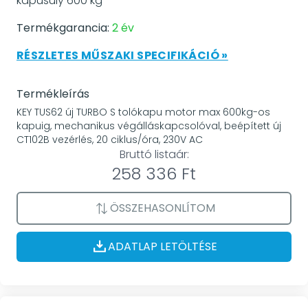
kapusúly 600 kg
Termékgarancia:
2 év
RÉSZLETES MŰSZAKI SPECIFIKÁCIÓ »
Termékleírás
KEY TUS62 új TURBO S tolókapu motor max 600kg-os
kapuig, mechanikus végálláskapcsolóval, beépített új
CT102B vezérlés, 20 ciklus/óra, 230V AC
Bruttó listaár:
258 336 Ft
ÖSSZEHASONLÍTOM
ADATLAP LETÖLTÉSE