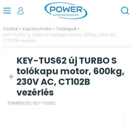
Főoldal
Kaputechnika
Tolókapuk
KEY-TUS62 új TURBO S tolókapu motor, 600kg, 230V AC,
CT102B vezérlés
KEY-TUS62 új TURBO S
tolókapu motor, 600kg,
230V AC, CT102B
vezérlés
TERMÉKKÓD: KEY-TUS62