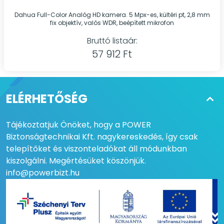
Dahua Full-Color Analóg HD kamera. 5 Mpx-es, kültéri pt, 2,8 mm
fix objektív, valós WDR, beépített mikrofon
Bruttó listaár:
57 912 Ft
ELÉRHETŐSÉG
Tájékoztatjuk Önöket, hogy a POWER
Biztonságtechnikai Kft. nagykereskedés, így csak
telepítőket és viszonteladókat áll módunkban
kiszolgálni. Megértésüket köszönjük.
info@powerbizt.hu