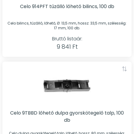
Celo 914PFT tűzálló lőhető bilincs, 100 db
Celo bilincs, tűzálló, lőhető, Ø: 13,5 mm, hossz: 33,5 mm, szélesség:
17 mm, 100 db.
Bruttó listaár:
9 841 Ft
Celo 9TBBD lőhető dulpa gyorskötegelő talp, 100
db
Celo dulpa gyorskötegelő talp, lőhető, hossz: 80 mm, szélesség: