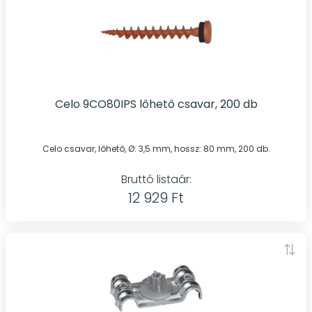
Celo 9CO80IPS lőhető csavar, 200 db
Celo csavar, lőhető, Ø: 3,5 mm, hossz: 80 mm, 200 db.
Bruttó listaár:
12 929 Ft