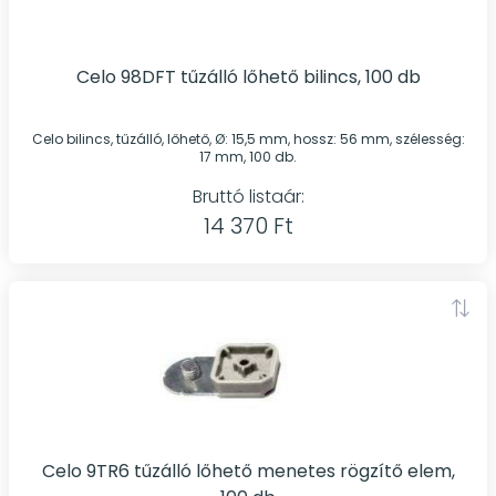
Celo 98DFT tűzálló lőhető bilincs, 100 db
Celo bilincs, tűzálló, lőhető, Ø: 15,5 mm, hossz: 56 mm, szélesség:
17 mm, 100 db.
Bruttó listaár:
14 370 Ft
Celo 9TR6 tűzálló lőhető menetes rögzítő elem,