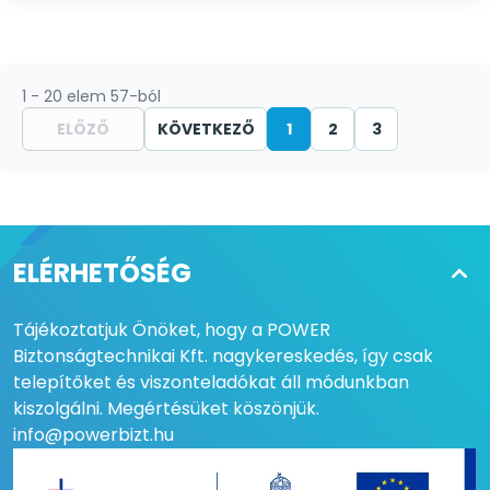
1 - 20 elem 57-ból
ELŐZŐ
KÖVETKEZŐ
1
2
3
ELÉRHETŐSÉG
Tájékoztatjuk Önöket, hogy a POWER
Biztonságtechnikai Kft. nagykereskedés, így csak
telepítőket és viszonteladókat áll módunkban
kiszolgálni. Megértésüket köszönjük.
info@powerbizt.hu