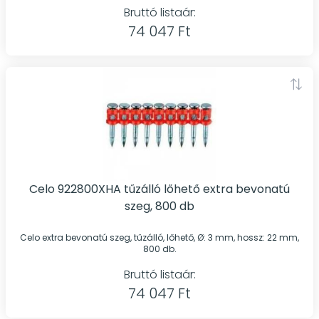
Bruttó listaár:
74 047 Ft
Celo 922800XHA tűzálló lőhető extra bevonatú
szeg, 800 db
Celo extra bevonatú szeg, tűzálló, lőhető, Ø: 3 mm, hossz: 22 mm,
800 db.
Bruttó listaár:
74 047 Ft