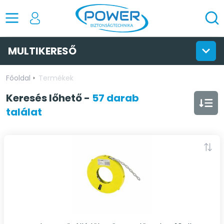
MULTIKERESŐ
Főoldal
Termékek
Keresés
lőhető
-
57 darab
találat