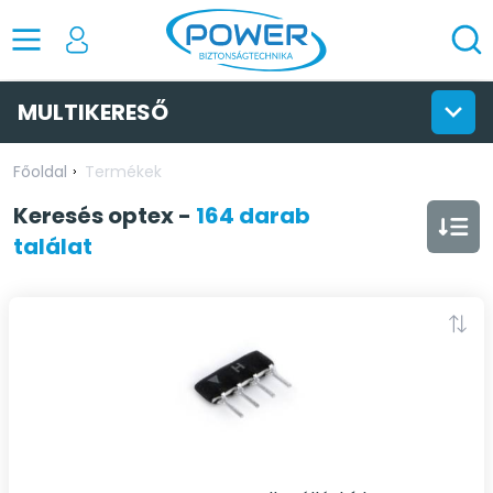
MULTIKERESŐ
Főoldal
Termékek
Keresés
optex
-
164 darab
találat