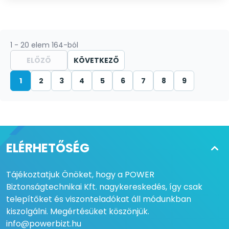
1 - 20 elem 164-ból
ELŐZŐ
KÖVETKEZŐ
1
2
3
4
5
6
7
8
9
ELÉRHETŐSÉG
Tájékoztatjuk Önöket, hogy a POWER
Biztonságtechnikai Kft. nagykereskedés, így csak
telepítőket és viszonteladókat áll módunkban
kiszolgálni. Megértésüket köszönjük.
info@powerbizt.hu