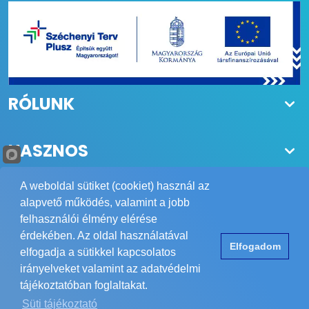
RÓLUNK
HASZNOS
A weboldal sütiket (cookiet) használ az
alapvető működés, valamint a jobb
felhasználói élmény elérése
Copyright © 1984-2026 POWER Biztonságtechnika Kft.
érdekében. Az oldal használatával
Elfogadom
Minden jog fenntartva.
elfogadja a sütikkel kapcsolatos
Elérhetőség
ÁSZF
Adatvédelem
Impresszum
irányelveket valamint az adatvédelmi
tájékoztatóban foglaltakat.
Süti tájékoztató