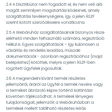
2.4 A Disztribútor nem fogadott el, és nem veti alá
magát semmilyen magatartási kódexnek, amely
szolgáltatási tevékenységére, így a jelen ÁSZF
szerint kötött szerződésekre vonatkozna.
2.5 A Webáruház szolgáltatásainak bizonyos része
elérhető minden felhasználó számára, regisztráció
nélkül is. Egyes szolgáltatások – így különösen a
vásárlás és rendelés leadása, műszaki
dokumentációk - azonban regisztrációhoz (majd
belépéshez) kötöttek, melyre a jelen ÁSZF-ben
rögzített Ügyfelek jogosultak.
2.6 A megrendelni kívánt termék részletes
jellemzőiről, áráról az Ügyfél a termék nevére vagy
a terméket ábrázoló képre történő kattintást
követően tájékozódhat. A termékek lényeges
tulajdonságait, jellemzőit a Webáruházban a
termékek mellett található részletes leírás