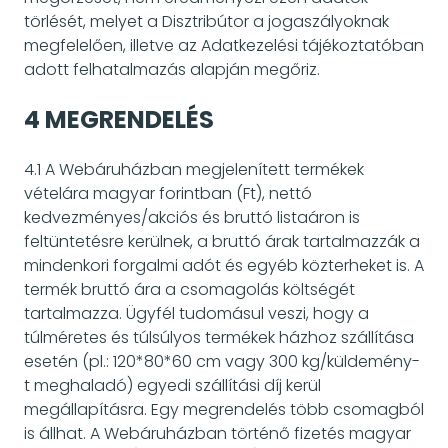
törlését, melyet a Disztribútor a jogaszályoknak
megfelelően, illetve az Adatkezelési tájékoztatóban
adott felhatalmazás alapján megőriz.
4 MEGRENDELÉS
4.1 A Webáruházban megjelenített termékek
vételára magyar forintban (Ft), nettó
kedvezményes/akciós és bruttó listaáron is
feltüntetésre kerülnek, a bruttó árak tartalmazzák a
mindenkori forgalmi adót és egyéb közterheket is. A
termék bruttó ára a csomagolás költségét
tartalmazza. Ügyfél tudomásul veszi, hogy a
túlméretes és túlsúlyos termékek házhoz szállítása
esetén (pl.: 120*80*60 cm vagy 300 kg/küldemény-
t meghaladó) egyedi szállítási díj kerül
megállapításra. Egy megrendelés több csomagból
is állhat. A Webáruházban történő fizetés magyar