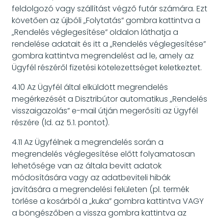
feldolgozó vagy szállítást végző futár számára. Ezt
követően az újbóli „Folytatás” gombra kattintva a
„Rendelés véglegesítése” oldalon láthatja a
rendelése adatait és itt a „Rendelés véglegesítése”
gombra kattintva megrendelést ad le, amely az
Ügyfél részéről fizetési kötelezettséget keletkeztet.
4.10 Az Ügyfél által elküldött megrendelés
megérkezését a Disztribútor automatikus „Rendelés
visszaigazolás” e-mail útján megerősíti az Ügyfél
részére (ld. az 5.1. pontot).
4.11 Az Ügyfélnek a megrendelés során a
megrendelés véglegesítése előtt folyamatosan
lehetősége van az általa bevitt adatok
módosítására vagy az adatbeviteli hibák
javítására a megrendelési felületen (pl. termék
törlése a kosárból a „kuka” gombra kattintva VAGY
a böngészőben a vissza gombra kattintva az