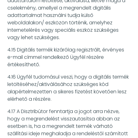
adattartalom letöltése, aktiválása, illetve maga a
cselekmény, amellyel a megrendelt digitális
adattartalmat használni tudja külső
weboldalakon/ eszközön történik, amelyhez
internetelérés vagy speciális eszköz szükséges
vagy lehet szükséges.
4.15 Digitális termék kizárólag regisztrált, érvényes
e-mail címmel rendelkező Ügyfél részére
értékesíthető.
4.16 Ügyfél tudomásul veszi, hogy a digitális termék
letöltéséhez/aktiválásához szükséges kód
alapértelmezetten a sikeres fizetést követően lesz
elérhető a részére.
4.17 A Disztribútor fenntartja a jogot arra nézve,
hogy a megrendelést visszautasítsa abban az
esetben is, ha a megrendelt termék várható
szállítási ideje meghaladja a rendeléstől számított