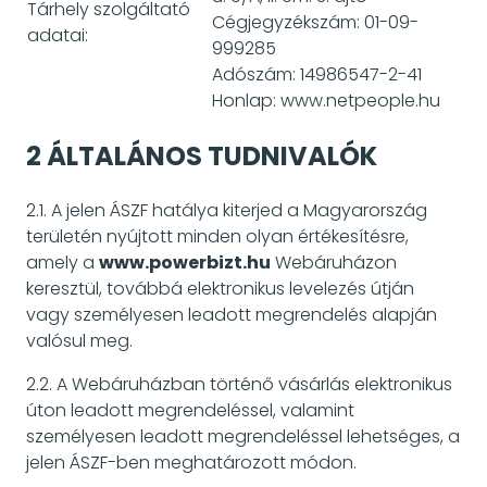
Tárhely szolgáltató
Cégjegyzékszám: 01-09-
adatai:
999285
Adószám: 14986547-2-41
Honlap: www.netpeople.hu
2 ÁLTALÁNOS TUDNIVALÓK
2.1. A jelen ÁSZF hatálya kiterjed a Magyarország
területén nyújtott minden olyan értékesítésre,
amely a
www.powerbizt.hu
Webáruházon
keresztül, továbbá elektronikus levelezés útján
vagy személyesen leadott megrendelés alapján
valósul meg.
2.2. A Webáruházban történő vásárlás elektronikus
úton leadott megrendeléssel, valamint
személyesen leadott megrendeléssel lehetséges, a
jelen ÁSZF-ben meghatározott módon.