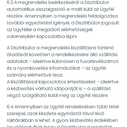
6.3 A megrendelés beérkezéséről a Disztribútor
automatikus visszaigazoló e-mailt küld az Ügyfél
részére. Amennyiben a megrendelés feldolgozása
további egyeztetést igényel, a Disztribútor jogosult
az Ügyféllel a megadott elérhetőségek
valamelyikén kapcsolatba lépni.
A Disztribútor a megrendelés kiszállításra történő
átadását követően a rendelkezésére álló szállítási
adatokat – ideértve különösen a fuvarlevélszámot
és a nyomkövetési információkat – az Ügyfél
számára elérhetővé teszi.
A kiszállítással kapcsolatos értesítéseket – ideértve
a kézbesítés várható időpontját is – a szállítást
végző szolgáltató küldi meg az Ügyfél részére.
6.4 Amennyiben az Ügyfél rendelésében több tétel
szerepel, azok készlete egymástól távol lévő
raktárakban is lehet. A gyors kézbesítés érdekében