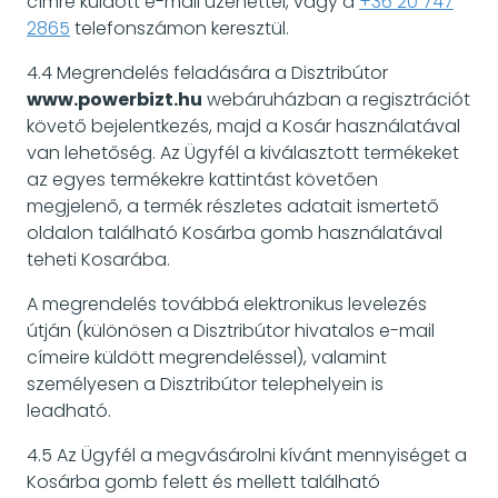
címre küldött e-mail üzenettel, vagy a
+36 20 747
2865
telefonszámon keresztül.
4.4 Megrendelés feladására a Disztribútor
www.powerbizt.hu
webáruházban a regisztrációt
követő bejelentkezés, majd a Kosár használatával
van lehetőség. Az Ügyfél a kiválasztott termékeket
az egyes termékekre kattintást követően
megjelenő, a termék részletes adatait ismertető
oldalon található Kosárba gomb használatával
teheti Kosarába.
A megrendelés továbbá elektronikus levelezés
útján (különösen a Disztribútor hivatalos e-mail
címeire küldött megrendeléssel), valamint
személyesen a Disztribútor telephelyein is
leadható.
4.5 Az Ügyfél a megvásárolni kívánt mennyiséget a
Kosárba gomb felett és mellett található