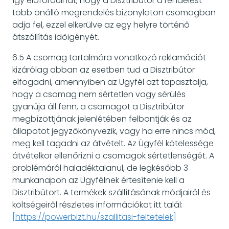
így előfordulhat, hogy a Disztribútor a rendelést
több önálló megrendelés bizonylaton csomagban
adja fel, ezzel elkerülve az egy helyre történő
átszállítás időigényét.
6.5 A csomag tartalmára vonatkozó reklamációt
kizárólag abban az esetben tud a Disztribútor
elfogadni, amennyiben az Ügyfél azt tapasztalja,
hogy a csomag nem sértetlen vagy sérülés
gyanúja áll fenn, a csomagot a Disztribútor
megbízottjának jelenlétében felbontják és az
állapotot jegyzőkönyvezik, vagy ha erre nincs mód,
meg kell tagadni az átvételt. Az Ügyfél kötelessége
átvételkor ellenőrizni a csomagok sértetlenségét. A
problémáról haladéktalanul, de legkésőbb 3
munkanapon az Ügyfélnek értesítenie kell a
Disztribútort. A termékek szállításának módjairól és
költségeiről részletes információkat itt talál:
[https://powerbizt.hu/szallitasi-feltetelek]