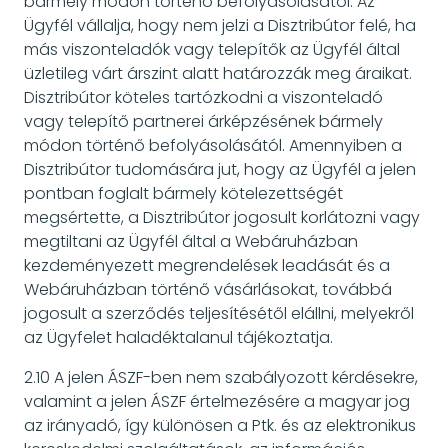
bármely módon történő befolyásolásától. Az
Ügyfél vállalja, hogy nem jelzi a Disztribútor felé, ha
más viszonteladók vagy telepítők az Ügyfél által
üzletileg várt árszint alatt határozzák meg áraikat.
Disztribútor köteles tartózkodni a viszonteladó
vagy telepítő partnerei árképzésének bármely
módon történő befolyásolásától. Amennyiben a
Disztribútor tudomására jut, hogy az Ügyfél a jelen
pontban foglalt bármely kötelezettségét
megsértette, a Disztribútor jogosult korlátozni vagy
megtiltani az Ügyfél által a Webáruházban
kezdeményezett megrendelések leadását és a
Webáruházban történő vásárlásokat, továbbá
jogosult a szerződés teljesítésétől elállni, melyekről
az Ügyfelet haladéktalanul tájékoztatja.
2.10 A jelen ÁSZF-ben nem szabályozott kérdésekre,
valamint a jelen ÁSZF értelmezésére a magyar jog
az irányadó, így különösen a Ptk. és az elektronikus