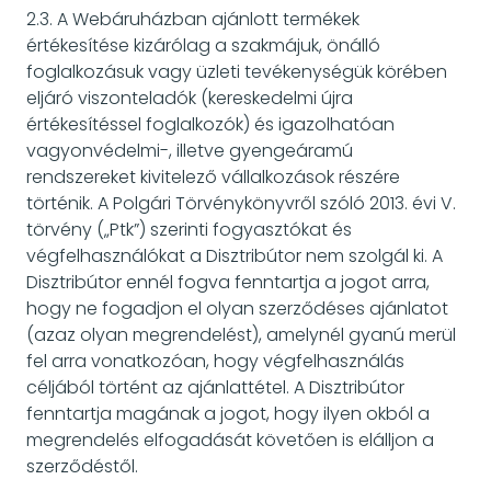
2.3. A Webáruházban ajánlott termékek
értékesítése kizárólag a szakmájuk, önálló
foglalkozásuk vagy üzleti tevékenységük körében
eljáró viszonteladók (kereskedelmi újra
értékesítéssel foglalkozók) és igazolhatóan
vagyonvédelmi-, illetve gyengeáramú
rendszereket kivitelező vállalkozások részére
történik. A Polgári Törvénykönyvről szóló 2013. évi V.
törvény („Ptk”) szerinti fogyasztókat és
végfelhasználókat a Disztribútor nem szolgál ki. A
Disztribútor ennél fogva fenntartja a jogot arra,
hogy ne fogadjon el olyan szerződéses ajánlatot
(azaz olyan megrendelést), amelynél gyanú merül
fel arra vonatkozóan, hogy végfelhasználás
céljából történt az ajánlattétel. A Disztribútor
fenntartja magának a jogot, hogy ilyen okból a
megrendelés elfogadását követően is elálljon a
szerződéstől.