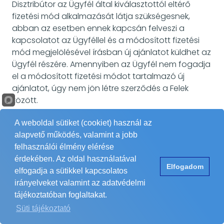
Disztribútor az Ügyfél által kiválasztottól eltérő
fizetési mód alkalmazását látja szükségesnek,
abban az esetben ennek kapcsán felveszi a
kapcsolatot az Ügyféllel és a módosított fizetési
mód megjelölésével írásban új ajánlatot küldhet az
Ügyfél részére. Amennyiben az Ügyfél nem fogadja
el a módosított fizetési módot tartalmazó új
ajánlatot, úgy nem jön létre szerződés a Felek
között.
6.9 Az Ügyfél tudomásul veszi és elismeri, hogy az
A weboldal sütiket (cookiet) használ az
általa vásárolt termékek a vételár teljes kifizetéséig
alapvető működés, valamint a jobb
a Disztribútor tulajdonát képezik és azokért az
felhasználói élmény elérése
ellenérték megfizetéséig a felelős őrzés szabályai
érdekében. Az oldal használatával
Elfogadom
szerint felel. Ha az Ügyfélnek a Disztribútor felé lejárt
elfogadja a sütikkel kapcsolatos
fizetési határidejű számlája van, a Disztribútor
irányelveket valamint az adatvédelmi
megtagadhatja a megrendelés kiadását,
tájékoztatóban foglaltakat.
teljesítését.
Süti tájékoztató