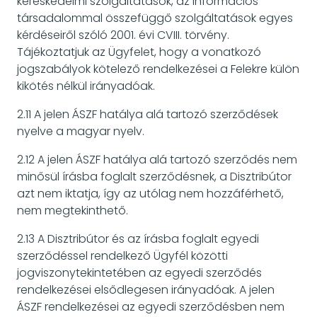
kereskedelmi szolgáltatások, az információs
társadalommal összefüggő szolgáltatások egyes
kérdéseiről szóló 2001. évi CVIII. törvény.
Tájékoztatjuk az Ügyfelet, hogy a vonatkozó
jogszabályok kötelező rendelkezései a Felekre külön
kikötés nélkül irányadóak.
2.11 A jelen ÁSZF hatálya alá tartozó szerződések
nyelve a magyar nyelv.
2.12 A jelen ÁSZF hatálya alá tartozó szerződés nem
minősül írásba foglalt szerződésnek, a Disztribútor
azt nem iktatja, így az utólag nem hozzáférhető,
nem megtekinthető.
2.13 A Disztribútor és az írásba foglalt egyedi
szerződéssel rendelkező Ügyfél közötti
jogviszonytekintetében az egyedi szerződés
rendelkezései elsődlegesen irányadóak. A jelen
ÁSZF rendelkezései az egyedi szerződésben nem