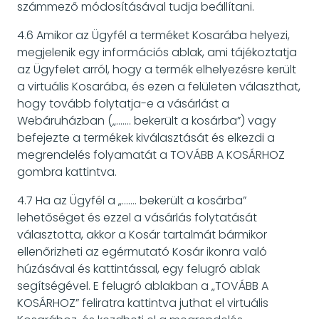
számmező módosításával tudja beállítani.
4.6 Amikor az Ügyfél a terméket Kosarába helyezi,
megjelenik egy információs ablak, ami tájékoztatja
az Ügyfelet arról, hogy a termék elhelyezésre került
a virtuális Kosarába, és ezen a felületen választhat,
hogy tovább folytatja-e a vásárlást a
Webáruházban („……. bekerült a kosárba”) vagy
befejezte a termékek kiválasztását és elkezdi a
megrendelés folyamatát a TOVÁBB A KOSÁRHOZ
gombra kattintva.
4.7 Ha az Ügyfél a „……. bekerült a kosárba”
lehetőséget és ezzel a vásárlás folytatását
választotta, akkor a Kosár tartalmát bármikor
ellenőrizheti az egérmutató Kosár ikonra való
húzásával és kattintással, egy felugró ablak
segítségével. E felugró ablakban a „TOVÁBB A
KOSÁRHOZ” feliratra kattintva juthat el virtuális