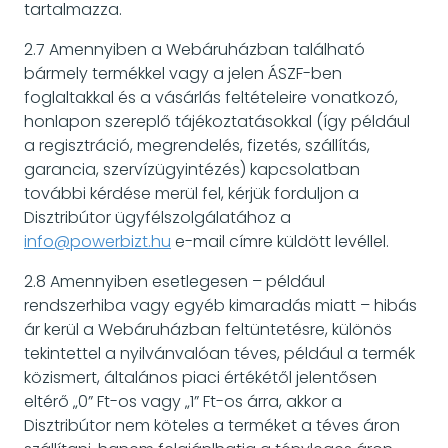
tartalmazza.
2.7 Amennyiben a Webáruházban található
bármely termékkel vagy a jelen ÁSZF-ben
foglaltakkal és a vásárlás feltételeire vonatkozó,
honlapon szereplő tájékoztatásokkal (így például
a regisztráció, megrendelés, fizetés, szállítás,
garancia, szervízügyintézés) kapcsolatban
további kérdése merül fel, kérjük forduljon a
Disztribútor ügyfélszolgálatához a
info@powerbizt.hu
e-mail címre küldött levéllel.
2.8 Amennyiben esetlegesen – például
rendszerhiba vagy egyéb kimaradás miatt – hibás
ár kerül a Webáruházban feltüntetésre, különös
tekintettel a nyilvánvalóan téves, például a termék
közismert, általános piaci értékétől jelentősen
eltérő „0” Ft-os vagy „1” Ft-os árra, akkor a
Disztribútor nem köteles a terméket a téves áron