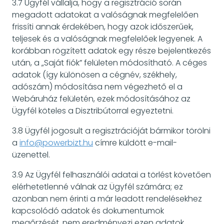
3.7 Ügyfél vállalja, hogy a regisztráció során
megadott adatokat a valóságnak megfelelően
frissíti annak érdekében, hogy azok időszerűek,
teljesek és a valóságnak megfelelőek legyenek. A
korábban rögzített adatok egy része bejelentkezés
után, a „Saját fiók” felületen módosítható. A céges
adatok (így különösen a cégnév, székhely,
adószám) módosítása nem végezhető el a
Webáruház felületén, ezek módosításához az
Ügyfél köteles a Disztribútorral egyeztetni.
3.8 Ügyfél jogosult a regisztrációját bármikor törölni
a
info@powerbizt.hu
címre küldött e-mail-
üzenettel.
3.9 Az Ügyfél felhasználói adatai a törlést követően
elérhetetlenné válnak az Ügyfél számára; ez
azonban nem érinti a már leadott rendelésekhez
kapcsolódó adatok és dokumentumok
megőrzését, nem eredményezi ezen adatok