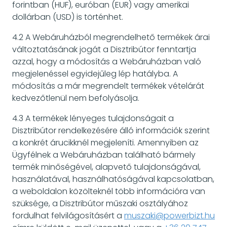
forintban (HUF), euróban (EUR) vagy amerikai
dollárban (USD) is történhet.
4.2 A Webáruházból megrendelhető termékek árai
változtatásának jogát a Disztribútor fenntartja
azzal, hogy a módosítás a Webáruházban való
megjelenéssel egyidejűleg lép hatályba. A
módosítás a már megrendelt termékek vételárát
kedvezőtlenül nem befolyásolja.
4.3 A termékek lényeges tulajdonságait a
Disztribútor rendelkezésére álló információk szerint
a konkrét árucikknél megjeleníti. Amennyiben az
Ügyfélnek a Webáruházban található bármely
termék minőségével, alapvető tulajdonságával,
használatával, használhatóságával kapcsolatban,
a weboldalon közölteknél több információra van
szüksége, a Disztribútor műszaki osztályához
fordulhat felvilágosításért a
muszaki@powerbizt.hu