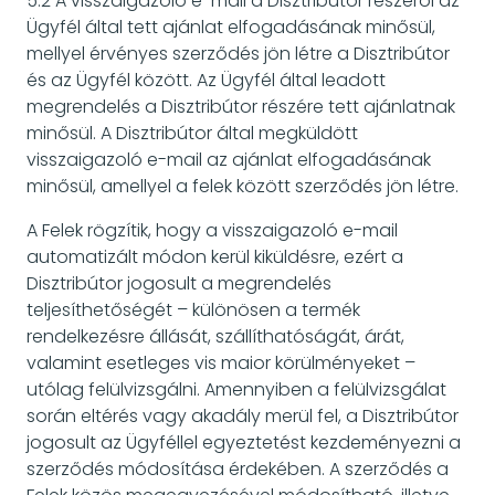
5.2 A visszaigazoló e-mail a Disztribútor részéről az
Ügyfél által tett ajánlat elfogadásának minősül,
mellyel érvényes szerződés jön létre a Disztribútor
és az Ügyfél között. Az Ügyfél által leadott
megrendelés a Disztribútor részére tett ajánlatnak
minősül. A Disztribútor által megküldött
visszaigazoló e-mail az ajánlat elfogadásának
minősül, amellyel a felek között szerződés jön létre.
A Felek rögzítik, hogy a visszaigazoló e-mail
automatizált módon kerül kiküldésre, ezért a
Disztribútor jogosult a megrendelés
teljesíthetőségét – különösen a termék
rendelkezésre állását, szállíthatóságát, árát,
valamint esetleges vis maior körülményeket –
utólag felülvizsgálni. Amennyiben a felülvizsgálat
során eltérés vagy akadály merül fel, a Disztribútor
jogosult az Ügyféllel egyeztetést kezdeményezni a
szerződés módosítása érdekében. A szerződés a