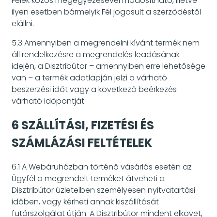
Felek közös megegyezésével módosítható, illetve
ilyen esetben bármelyik Fél jogosult a szerződéstől
elállni.
5.3 Amennyiben a megrendelni kívánt termék nem
áll rendelkezésre a megrendelés leadásának
idején, a Disztribútor – amennyiben erre lehetősége
van – a termék adatlapján jelzi a várható
beszerzési időt vagy a következő beérkezés
várható időpontját.
6 SZÁLLÍTÁSI, FIZETÉSI ÉS
SZÁMLÁZÁSI FELTÉTELEK
6.1 A Webáruházban történő vásárlás esetén az
Ügyfél a megrendelt terméket átveheti a
Disztribútor üzleteiben személyesen nyitvatartási
időben, vagy kérheti annak kiszállítását
futárszolgálat útján. A Disztribútor mindent elkövet,