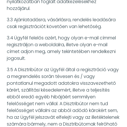
nyilatkozatban foglalt adatkezelésekhez
hozzájárul.
3.3 Ajánlatadásra, vásárlásra, rendelés leadására
csak regisztrációt követően van lehetőség.
3.4 Ügyfél felelős azért, hogy olyan e-mail címmel
regisztráljon a weboldalra, illetve olyan e-mail
címet adjon meg, amely tekintetében rendelkezni
jogosult.
3.5 A Disztribútor az Ügyfél által a regisztráció vagy
a megrendelés során tévesen és / vagy
pontatlanul megadott adatokra visszavezethető
kárért, szállítási késedelemért, illetve a teljesítés
ebből eredő egyéb hibájáért semmilyen
felelősséget nem vállal. A Disztribútor nem tud
felelősséget vállalni az abból adódó károkért sem,
ha az Ügyfél jelszavát elfelejti vagy az illetéktelenek
számára bármely, nem a Disztribútornak felróható