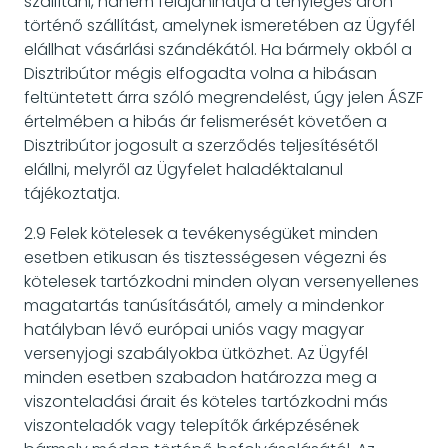
szállítani, hanem felajánlhatja a tényleges áron
történő szállítást, amelynek ismeretében az Ügyfél
elállhat vásárlási szándékától. Ha bármely okból a
Disztribútor mégis elfogadta volna a hibásan
feltüntetett árra szóló megrendelést, úgy jelen ÁSZF
értelmében a hibás ár felismerését követően a
Disztribútor jogosult a szerződés teljesítésétől
elállni, melyről az Ügyfelet haladéktalanul
tájékoztatja.
2.9 Felek kötelesek a tevékenységüket minden
esetben etikusan és tisztességesen végezni és
kötelesek tartózkodni minden olyan versenyellenes
magatartás tanúsításától, amely a mindenkor
hatályban lévő európai uniós vagy magyar
versenyjogi szabályokba ütközhet. Az Ügyfél
minden esetben szabadon határozza meg a
viszonteladási árait és köteles tartózkodni más
viszonteladók vagy telepítők árképzésének