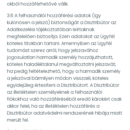
okból hozzáférhetővé válik.
3.6 A felhasználói hozzáférési adatok (így
különösen a jelszó) biztonságát a Disztribútor az
Adatkezelési tájékoztatóban leírtaknak
megfelelően biztosítja. Ezen adatokat az Ügyfél
köteles titokban tartani. Amennyiben az Ügyfél
tudomást szerez arról, hogy jelszavához
jogosulatlan harmadik személy hozzájuthatott,
köteles haladéktalanul megváltoztatni jelszavát,
ha pedig feltételezhető, hogy a harmadik személy
a jelszóval bármilyen módon visszaél, köteles
egyidejűleg értesíteni a Disztribútort. A Disztribútor
az illetéktelen személyeknek a felhasználói
fiókokhoz való hozzáféréséből eredő károkért csak
akkor felel, ha az illetéktelen hozzáférés a
Disztribútor adatvédelmi rendszerének hibája miatt
merült fel.