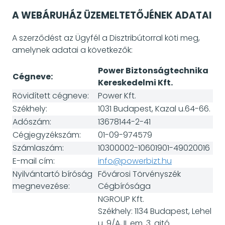
A WEBÁRUHÁZ ÜZEMELTETŐJÉNEK ADATAI
A szerződést az Ügyfél a Disztribútorral köti meg,
amelynek adatai a következők:
Power Biztonságtechnika
Cégneve:
Kereskedelmi Kft.
Rövidített cégneve:
Power Kft.
Székhely:
1031 Budapest, Kazal u.64-66.
Adószám:
13678144-2-41
Cégjegyzékszám:
01-09-974579
Számlaszám:
10300002-10601901-49020016
E-mail cím:
info@powerbizt.hu
Nyilvántartó bíróság
Fővárosi Törvényszék
megnevezése:
Cégbírósága
NGROUP Kft.
Székhely: 1134 Budapest, Lehel
u. 9/A, II. em. 3. ajtó