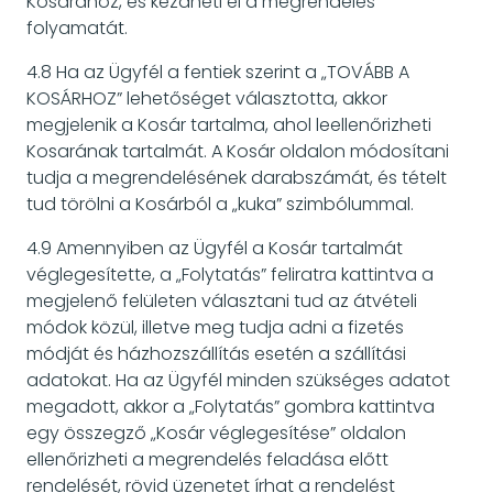
Kosarához, és kezdheti el a megrendelés
folyamatát.
4.8 Ha az Ügyfél a fentiek szerint a „TOVÁBB A
KOSÁRHOZ” lehetőséget választotta, akkor
megjelenik a Kosár tartalma, ahol leellenőrizheti
Kosarának tartalmát. A Kosár oldalon módosítani
tudja a megrendelésének darabszámát, és tételt
tud törölni a Kosárból a „kuka” szimbólummal.
4.9 Amennyiben az Ügyfél a Kosár tartalmát
véglegesítette, a „Folytatás” feliratra kattintva a
megjelenő felületen választani tud az átvételi
módok közül, illetve meg tudja adni a fizetés
módját és házhozszállítás esetén a szállítási
adatokat. Ha az Ügyfél minden szükséges adatot
megadott, akkor a „Folytatás” gombra kattintva
egy összegző „Kosár véglegesítése” oldalon
ellenőrizheti a megrendelés feladása előtt
rendelését, rövid üzenetet írhat a rendelést