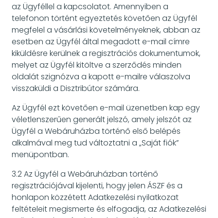
az Ügyféllel a kapcsolatot. Amennyiben a
telefonon történt egyeztetés követően az Ügyfél
megfelel a vásárlási követelményeknek, abban az
esetben az Ügyfél által megadott e-mail címre
kiküldésre kerülnek a regisztrációs dokumentumok,
melyet az Ügyfél kitöltve a szerződés minden
oldalát szignózva a kapott e-mailre válaszolva
visszaküldi a Disztribútor számára.
Az Ügyfél ezt követően e-mail üzenetben kap egy
véletlenszerűen generált jelszó, amely jelszót az
Ügyfél a Webáruházba történő első belépés
alkalmával meg tud változtatni a „Saját fiók”
menüpontban.
3.2 Az Ügyfél a Webáruházban történő
regisztrációjával kijelenti, hogy jelen ÁSZF és a
honlapon közzétett Adatkezelési nyilatkozat
feltételeit megismerte és elfogadja, az Adatkezelési