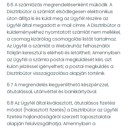
6.6 A számlázás megrendelésenként működik. A
Disztribútor a számlát elsődlegesen elektronikus
úton állítja ki és küldi meg az Ügyfél részére az
Ügyfél által megadott e-mail címre. A Disztribútor a
küldeményekhez nyomtatott számlát nem mellékel,
a csomag kizárólag csomagolási listát tartalmaz.
Az Ügyfél a számlát a Webáruház felhasználói
fiókján keresztül is elérheti és letöltheti. Amennyiben
az Ügyfél a számla postai megküldését kéri, azt
külön jelzéssel igényelheti; a postai megküldés a
Disztribútor visszaigazolása alapján történik.
6.7 A megrendelés kiegyenlíthető készpénzzel,
átutalással, utánvéttel és bankkártyával.
6.8 Az Ügyfél által kiválasztott, átutalásos fizetési
módot (halasztott fizetés) a Disztribútor az Ügyfél
fizetési hajlandóságáról szerzett tapasztalatai
alapján felülvizsgálhatja. Amennyiben a