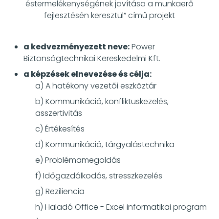
és
termelékenységének javítása a munkaerő
fejlesztésén keresztül” című projekt
a kedvezményezett neve:
Power
Biztonságtechnikai Kereskedelmi Kft.
a képzések elnevezése és célja:
a) A hatékony vezetői eszköztár
b) Kommunikáció, konfliktuskezelés,
asszertivitás
c) Értékesítés
d) Kommunikáció, tárgyalástechnika
e) Problémamegoldás
f) Időgazdálkodás, stresszkezelés
g) Reziliencia
h) Haladó Office - Excel informatikai program