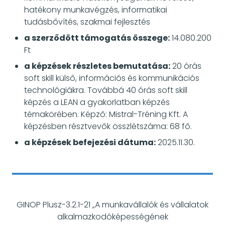
hatékony munkavégzés, informatikai
tudásbővítés, szakmai fejlesztés
a szerződött támogatás összege:
14.080.200
Ft
a képzések részletes bemutatása:
20 órás
soft skill külső, információs és kommunikációs
technológiákra. Továbbá 40 órás soft skill
képzés a LEAN a gyakorlatban képzés
témakörében. Képző: Mistral-Tréning Kft. A
képzésben résztvevők összlétszáma: 68 fő.
a képzések befejezési dátuma:
2025.11.30.
GINOP Plusz-3.2.1-21 „A munkavállalók és vállalatok
alkalmazkodóképességének