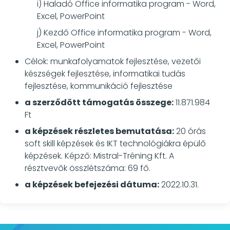
i) Haladó Office informatika program - Word,
Excel, PowerPoint
j) Kezdő Office informatika program - Word,
Excel, PowerPoint
Célok: munkafolyamatok fejlesztése, vezetői
készségek fejlesztése, informatikai tudás
fejlesztése, kommunikáció fejlesztése
a szerződött támogatás összege:
11.871.984
Ft
a képzések részletes bemutatása:
20 órás
soft skill képzések és IKT technológiákra épülő
képzések. Képző: Mistral-Tréning Kft. A
résztvevők összlétszáma: 69 fő.
a képzések befejezési dátuma:
2022.10.31.