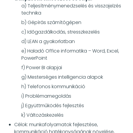
a) Teljesítménymenedzselés és visszajelzés
technika
b) Gépírás számítógépen
c) Időgazdálkodás, stresszkezelés
d) LEAN a gyakorlatban
e) Haladó Office informatika – Word, Excel,
PowerPoint
f) Power BI alapjai
g) Mesterséges intelligencia alapok
h) Telefonos kommunikáció
i) Problémamegoldás
j) Együttműködés fejlesztés
k) Változáskezelés
Célok: munkafolyamatok fejlesztése,
kommunikáció hatékonyságának növelése,