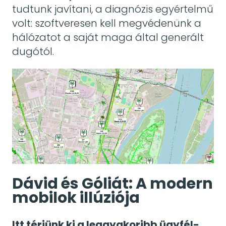
tudtunk javítani, a diagnózis egyértelmű
volt: szoftveresen kell megvédenünk a
hálózatot a saját maga által generált
dugótól.
Dávid és Góliát: A modern
mobilok illúziója
Itt térjünk ki a leggyakoribb ügyfél-