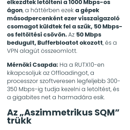
elkezdtek letölteni a 1000 Mbps-os
ágon
, a háttérben ezek
a gépek
másodpercenként ezer visszaigazoló
csomagot küldtek fel a szűk, 50 Mbps-
os feltöltési csövön.
Az
50 Mbps
bedugult, Bufferbloatot okozott
, és a
VPN alagút összeomlott.
Mérnöki Csapda:
Ha a RUTX10-en
kikapcsoljuk az Offloadingot, a
processzor szoftveresen legfeljebb 300-
350 Mbps-ig tudja kezelni a letöltést, és
a gigabites net a harmadára esik.
Az „Aszimmetrikus SQM”
trükk