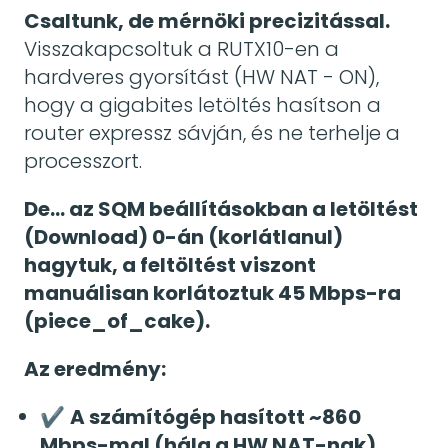
Csaltunk, de mérnöki precizitással.
Visszakapcsoltuk a RUTX10-en a
hardveres gyorsítást (HW NAT - ON),
hogy a gigabites letöltés hasítson a
router expressz sávján, és ne terhelje a
processzort.
De... az SQM beállításokban a letöltést
(Download) 0-án (korlátlanul)
hagytuk, a feltöltést viszont
manuálisan korlátoztuk 45 Mbps-ra
(piece_of_cake).
Az eredmény:
✔
A számítógép hasított ~860
Mbps-mal (hála a HW NAT-nak).