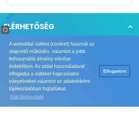
esetben csak rögzítik az eseményeket. A
korszerű perimétervédelmi megoldások
azonban már aktív szerepet vállalnak a
védelemben: felismerik a veszélyt, riasztanak,
ELÉRHETŐSÉG
követik a célpontot, sőt szükség esetén
azonnali elrettentő jelzést is adnak.
Tájékoztatjuk Önöket, hogy a POWER
A weboldal sütiket (cookiet) használ az
Biztonságtechnikai Kft. nagykereskedés, így csak
alapvető működés, valamint a jobb
telepítőket és viszonteladókat áll módunkban
felhasználói élmény elérése
kiszolgálni. Megértésüket köszönjük.
érdekében. Az oldal használatával
Elfogadom
info@powerbizt.hu
elfogadja a sütikkel kapcsolatos
irányelveket valamint az adatvédelmi
tájékoztatóban foglaltakat.
Süti tájékoztató
RÓLUNK