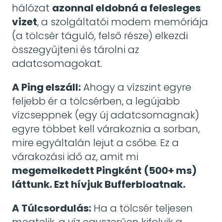
hálózat
azonnal eldobná a felesleges
vizet
, a szolgáltatói modem memóriája
(a tölcsér táguló, felső része) elkezdi
összegyűjteni és tárolni az
adatcsomagokat.
A Ping elszáll:
Ahogy a vízszint egyre
feljebb ér a tölcsérben, a legújabb
vízcseppnek (egy új adatcsomagnak)
egyre többet kell várakoznia a sorban,
mire egyáltalán lejut a csőbe. Ez a
várakozási idő az, amit mi
megemelkedett Pingként (500+ ms)
láttunk. Ezt hívjuk Bufferbloatnak.
A Túlcsordulás:
Ha a tölcsér teljesen
megtelik, a víz egyszerűen kifolyik a