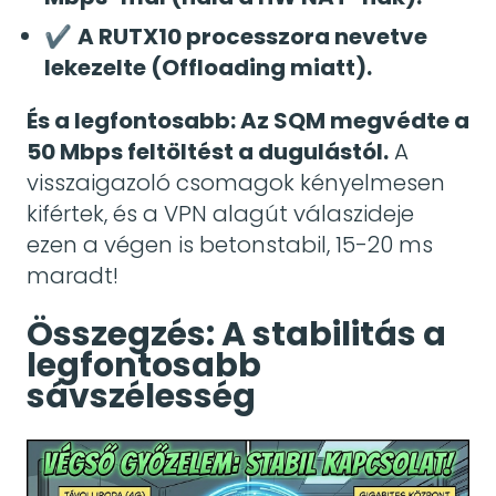
✔
A RUTX10 processzora nevetve
lekezelte (Offloading miatt).
És a legfontosabb: Az SQM megvédte a
50 Mbps feltöltést a dugulástól.
A
visszaigazoló csomagok kényelmesen
kifértek, és a VPN alagút válaszideje
ezen a végen is betonstabil, 15-20 ms
maradt!
Összegzés: A stabilitás a
legfontosabb
sávszélesség