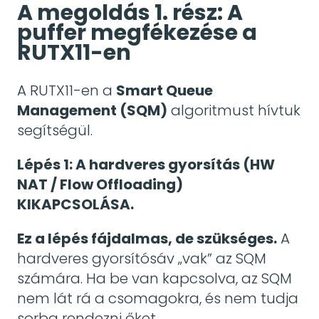
A megoldás 1. rész: A
puffer megfékezése a
RUTX11-en
A RUTX11-en a
Smart Queue
Management (SQM)
algoritmust hívtuk
segítségül.
Lépés 1: A hardveres gyorsítás (HW
NAT / Flow Offloading)
KIKAPCSOLÁSA.
Ez a lépés fájdalmas, de szükséges.
A
hardveres gyorsítósáv „vak” az SQM
számára. Ha be van kapcsolva, az SQM
nem lát rá a csomagokra, és nem tudja
sorba rendezni őket.