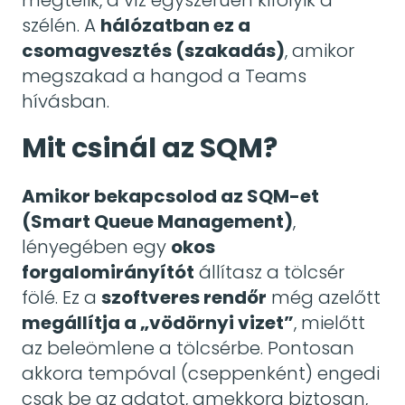
szélén. A
hálózatban ez a
csomagvesztés (szakadás)
, amikor
megszakad a hangod a Teams
hívásban.
Mit csinál az SQM?
Amikor bekapcsolod az SQM-et
(Smart Queue Management)
,
lényegében egy
okos
forgalomirányítót
állítasz a tölcsér
fölé. Ez a
szoftveres rendőr
még azelőtt
megállítja a „vödörnyi vizet”
, mielőtt
az beleömlene a tölcsérbe. Pontosan
akkora tempóval (cseppenként) engedi
csak be az adatot, amekkora biztosan,