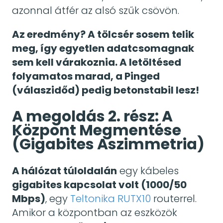
azonnal átfér az alsó szűk csövön.
Az eredmény? A tölcsér sosem telik
meg, így egyetlen adatcsomagnak
sem kell várakoznia. A letöltésed
folyamatos marad, a Pinged
(válaszidőd) pedig betonstabil lesz!
A megoldás 2. rész: A
Központ Megmentése
(Gigabites Aszimmetria)
A hálózat túloldalán
egy kábeles
gigabites kapcsolat volt (1000/50
Mbps)
, egy
Teltonika RUTX10
routerrel.
Amikor a központban az eszközök