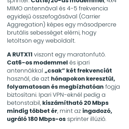
sprinter.
Cat18/20-as modemmel
, 4x4
MIMO antennával és 4-5 frekvencia
egyidejű összefogásával (Carrier
Aggregation) képes egy másodpercre
brutális sebességet elérni, hogy
letöltsön egy weboldalt.
A RUTX11
viszont egy maratonfutó.
Cat6-os modemmel
és ipari
antennákkal
„csak” két frekvenciát
használ, de azt
hónapokon keresztül,
folyamatosan és megbízhatóan
fogja
biztosítani. Ipari VPN-eknél pedig a
betonstabil,
kiszámítható 20 Mbps
mindig többet ér
, mint az
ingadozó,
ugráló 180 Mbps-os
sprinter illúzió.