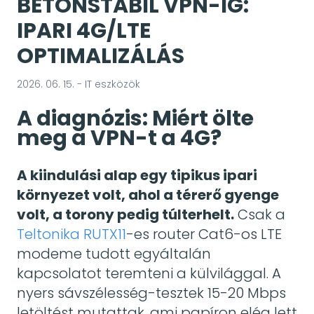
BETONSTABIL VPN-IG:
IPARI 4G/LTE
OPTIMALIZÁLÁS
2026. 06. 15. - IT eszközök
A diagnózis: Miért ölte
meg a VPN-t a 4G?
A kiindulási alap egy tipikus ipari
környezet volt, ahol a térerő gyenge
volt, a torony pedig túlterhelt.
Csak a
Teltonika RUTX11
-es router Cat6-os LTE
modeme tudott egyáltalán
kapcsolatot teremteni a külvilággal. A
nyers sávszélesség-tesztek 15-20 Mbps
letöltést mutattak, ami papíron elég lett