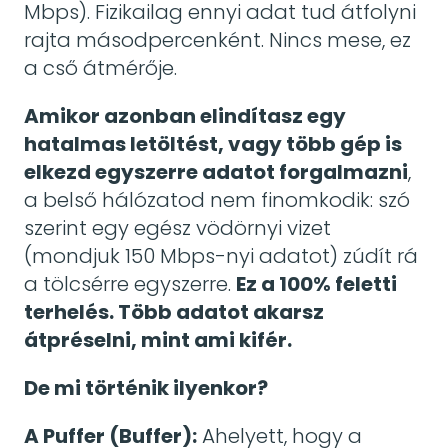
Mbps). Fizikailag ennyi adat tud átfolyni
rajta másodpercenként. Nincs mese, ez
a cső átmérője.
Amikor azonban elindítasz egy
hatalmas letöltést, vagy több gép is
elkezd egyszerre adatot forgalmazni
,
a belső hálózatod nem finomkodik: szó
szerint egy egész vödörnyi vizet
(mondjuk 150 Mbps-nyi adatot) zúdít rá
a tölcsérre egyszerre.
Ez a 100% feletti
terhelés. Több adatot akarsz
átpréselni, mint ami kifér.
De mi történik ilyenkor?
A Puffer (Buffer):
Ahelyett, hogy a