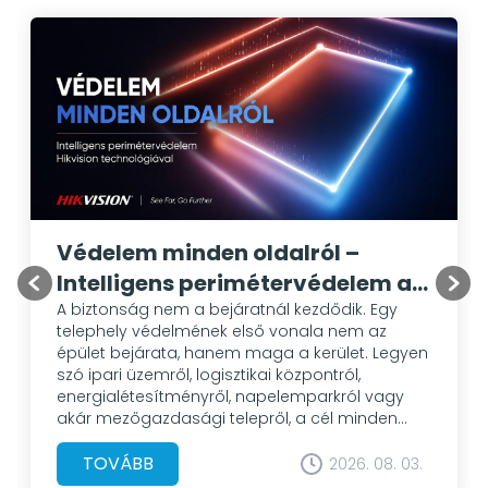
Védelem minden oldalról –
Intelligens perimétervédelem a
Hikvision megoldásaival
A biztonság nem a bejáratnál kezdődik. Egy
telephely védelmének első vonala nem az
épület bejárata, hanem maga a kerület. Legyen
szó ipari üzemről, logisztikai központról,
energialétesítményről, napelemparkról vagy
akár mezőgazdasági telepről, a cél minden
esetben ugyanaz: az illetéktelen behatolás
mielőbbi felismerése és megakadályozása. A
TOVÁBB
2026. 08. 03.
hagyományos videómegfigyelő rendszerek sok