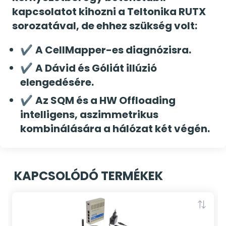
kapcsolatot kihozni a Teltonika RUTX
sorozatával, de ehhez szükség volt:
✔
A CellMapper-es diagnózisra.
✔
A Dávid és Góliát illúzió
elengedésére.
✔
Az SQM és a HW Offloading
intelligens, aszimmetrikus
kombinálására a hálózat két végén.
KAPCSOLÓDÓ TERMÉKEK