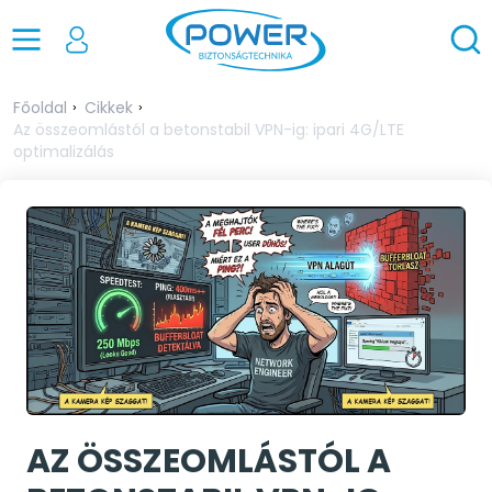
Főoldal
Cikkek
Az összeomlástól a betonstabil VPN-ig: ipari 4G/LTE
optimalizálás
AZ ÖSSZEOMLÁSTÓL A