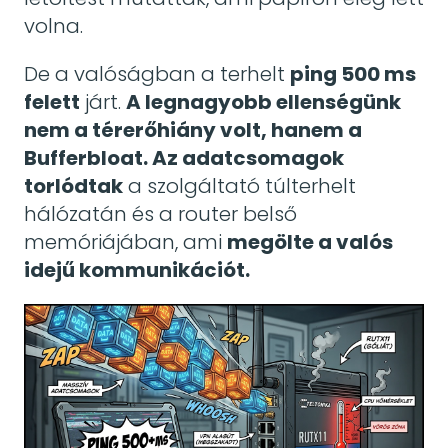
volna.
De a valóságban a terhelt
ping 500 ms
felett
járt.
A legnagyobb ellenségünk
nem a térerőhiány volt, hanem a
Bufferbloat. Az adatcsomagok
torlódtak
a szolgáltató túlterhelt
hálózatán és a router belső
memóriájában, ami
megölte a valós
idejű kommunikációt.