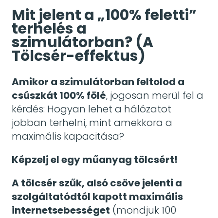
Mit jelent a „100% feletti”
terhelés a
szimulátorban? (A
Tölcsér-effektus)
Amikor a szimulátorban feltolod a
csúszkát 100% fölé
, jogosan merül fel a
kérdés: Hogyan lehet a hálózatot
jobban terhelni, mint amekkora a
maximális kapacitása?
Képzelj el egy műanyag tölcsért!
A tölcsér szűk, alsó csöve jelenti a
szolgáltatódtól kapott maximális
internetsebességet
(mondjuk 100