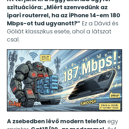
szituációra: „Miért szenvedünk az
ipari routerrel, ha az iPhone 14-em 180
Mbps-ot tud ugyanott?”
Ez a Dávid és
Góliát klasszikus esete, ahol a látszat
csal.
A zsebedben lévő modern telefon
egy