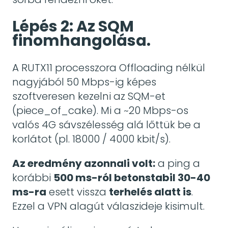
Lépés 2: Az SQM
finomhangolása.
A RUTX11 processzora Offloading nélkül
nagyjából 50 Mbps-ig képes
szoftveresen kezelni az SQM-et
(piece_of_cake). Mi a ~20 Mbps-os
valós 4G sávszélesség alá lőttük be a
korlátot (pl. 18000 / 4000 kbit/s).
Az eredmény azonnali volt:
a ping a
korábbi
500 ms-ról betonstabil 30-40
ms-ra
esett vissza
terhelés alatt is
.
Ezzel a VPN alagút válaszideje kisimult.