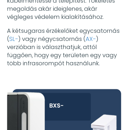
kábelmentessé a telepítést. Tökéletes
megoldás akár ideiglenes, akár
végleges védelem kialakításához.
A kétsugaras érzékelőket egycsatornás
(
SL-
) vagy négycsatornás (
AX-
)
verzióban is választhatjuk, attól
függően, hogy egy területen egy vagy
több infrasorompót használunk.