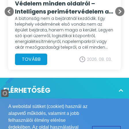
Védelem minden oldalról –
Intelligens perimétervédelem a
Hikvision megoldásaival
A biztonság nem a bejáratnál kezdődik. Egy
telephely védelmének első vonala nem az
épület bejárata, hanem maga a kerület. Legyen
szó ipari üzemről, logisztikai központról,
energialétesítményről, napelemparkról vagy
akár mezőgazdasági telepről, a cél minden
esetben ugyanaz: az illetéktelen behatolás
mielőbbi felismerése és megakadályozása. A
TOVÁBB
2026. 08. 03.
hagyományos videómegfigyelő rendszerek sok
esetben csak rögzítik az eseményeket. A
korszerű perimétervédelmi megoldások
azonban már aktív szerepet vállalnak a
védelemben: felismerik a veszélyt, riasztanak,
ELÉRHETŐSÉG
követik a célpontot, sőt szükség esetén
azonnali elrettentő jelzést is adnak.
Tájékoztatjuk Önöket, hogy a POWER
A weboldal sütiket (cookiet) használ az
Biztonságtechnikai Kft. nagykereskedés, így csak
alapvető működés, valamint a jobb
telepítőket és viszonteladókat áll módunkban
felhasználói élmény elérése
kiszolgálni. Megértésüket köszönjük.
érdekében. Az oldal használatával