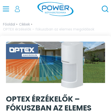
Főoldal
Cikkek
OPTEX érzékelők – fókuszban az elemes megoldások
OPTEX ÉRZÉKELŐK –
FÓKUSZBAN AZ ELEMES