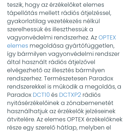
teszik, hogy az érzékelőket elemes
tápellátás mellett rádiós átjelzéssel,
gyakorlatilag vezetékezés nélkül
szerelhessük és illeszthessük a
vagyonvédelmi rendszerhez. Az
OPTEX
elemes
megoldása gyártófüggetlen,
így bármilyen vagyonvédelmi rendszer
által használt rádiós átjelzővel
elvégezhető az illesztés bármilyen
rendszerhez. Természetesen Paradox
rendszerekkel is működik a megoldás, a
Paradox
DCT10
és
DCTXP2
rádiós
nyitásérzékelőinek a zónabemenetét
használhatjuk az érzékelők jelzéseinek
átvitelére. Az elemes OPTEX érzékelőknek
része egy szerelő hátlap, melyben el