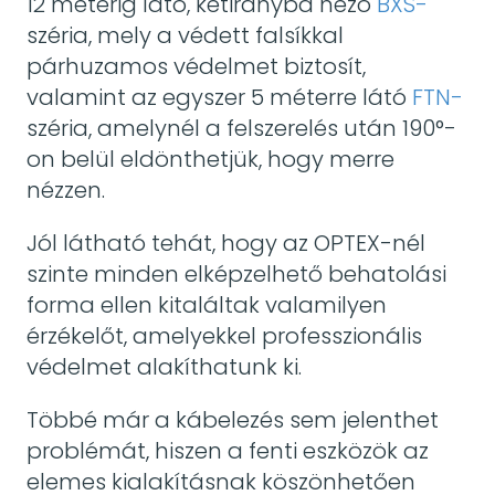
12 méterig látó, kétirányba néző
BXS-
széria, mely a védett falsíkkal
párhuzamos védelmet biztosít,
valamint az egyszer 5 méterre látó
FTN-
széria, amelynél a felszerelés után 190°-
on belül eldönthetjük, hogy merre
nézzen.
Jól látható tehát, hogy az OPTEX-nél
szinte minden elképzelhető behatolási
forma ellen kitaláltak valamilyen
érzékelőt, amelyekkel professzionális
védelmet alakíthatunk ki.
Többé már a kábelezés sem jelenthet
problémát, hiszen a fenti eszközök az
elemes kialakításnak köszönhetően