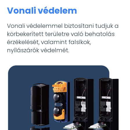
Vonali védelem
Vonali védelemmel biztosítani tudjuk a
körbekerített területre való behatolás
érzékelését, valamint falsíkok,
nyílászárók védelmét.