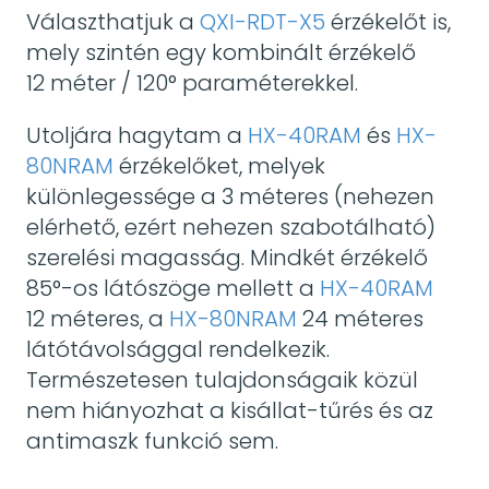
Választhatjuk a
QXI-RDT-X5
érzékelőt is,
mely szintén egy kombinált érzékelő
12 méter / 120° paraméterekkel.
Utoljára hagytam a
HX-40RAM
és
HX-
80NRAM
érzékelőket, melyek
különlegessége a 3 méteres (nehezen
elérhető, ezért nehezen szabotálható)
szerelési magasság. Mindkét érzékelő
85°-os látószöge mellett a
HX-40RAM
12 méteres, a
HX-80NRAM
24 méteres
látótávolsággal rendelkezik.
Természetesen tulajdonságaik közül
nem hiányozhat a kisállat-tűrés és az
antimaszk funkció sem.