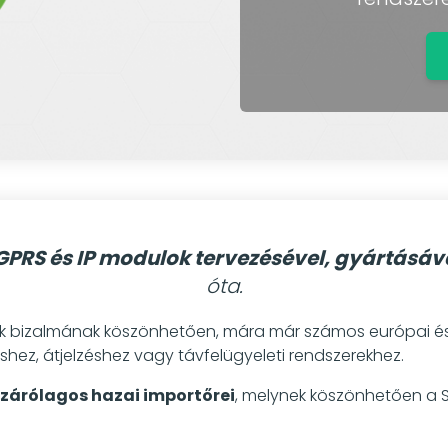
PRS és IP modulok tervezésével, gyártásáv
óta.
ik bizalmának köszönhetően, mára már számos európai és E
hez, átjelzéshez vagy távfelügyeleti rendszerekhez.
izárólagos hazai importőrei
, melynek köszönhetően a S