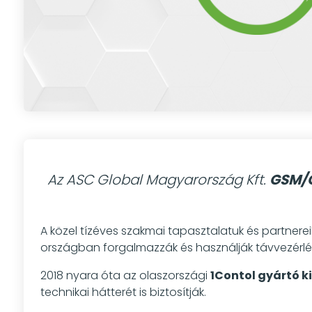
Az ASC Global Magyarország Kft.
GSM/G
A közel tízéves szakmai tapasztalatuk és partnere
országban forgalmazzák és használják távvezérlés
2018 nyara óta az olaszországi
1Contol gyártó k
technikai hátterét is biztosítják.