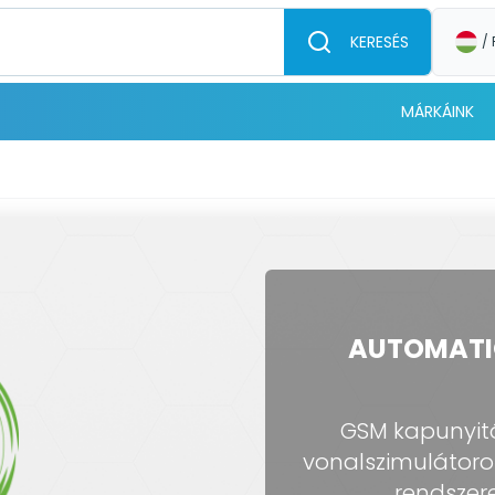
KERESÉS
/ 
MÁRKÁINK
AUTOMATI
GSM kapunyitó
vonalszimulátorok
rendszere