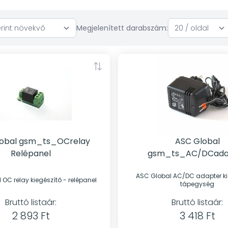
Megjelenített darabszám:
lobal gsm_ts_OCrelay
ASC Global
Relépanel
gsm_ts_AC/DCada
Tápegység
ASC Global AC/DC adapter kiegészítő -
ASC Global OC relay kiegészítő - relépanel
tápegység
Bruttó listaár:
Bruttó listaár:
2 893 Ft
3 418 Ft