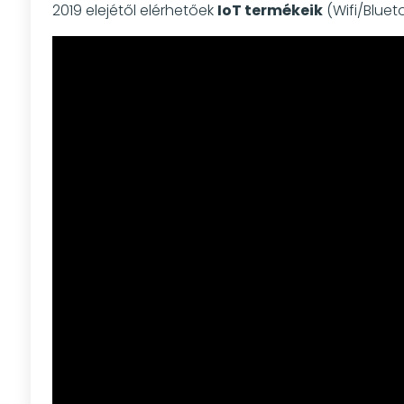
2019 elejétől elérhetőek
IoT termékeik
(Wifi/Bluet