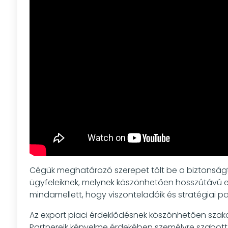
Cégük meghatározó szerepet tölt be a biztonságte
ügyfeleiknek, melynek köszönhetően hosszútávú egy
mindamellett, hogy viszonteladóik és stratégiai part
Az export piaci érdeklődésnek köszönhetően szakos
Partnereik kényelme érdekében személyre szabott 