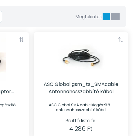
Megtekintés:
ASC Global gsm_ts_SMAcable
pter
Antennahosszabbító kábel
ASC Global SMA cable kiegészítő -
antennahosszabbító kábel
Bruttó listaár:
4 286 Ft