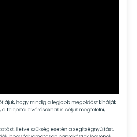
fiájuk, hogy mindig a legjobb megoldást kínálják
telepítői elvárásoknak is céljuk megfelelni,
tást, illetve szükség esetén a segítségnyújtást.
sítják, hogy folyamatosan naprakészek legyenek