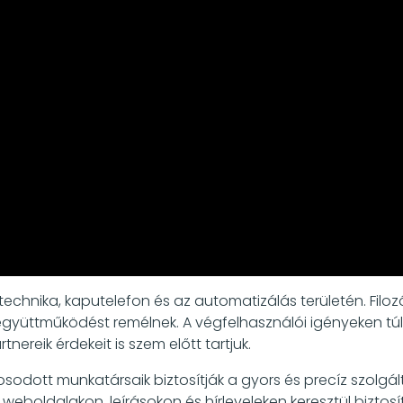
chnika, kaputelefon és az automatizálás területén. Filozó
üttműködést remélnek. A végfelhasználói igényeken túl, a 
nereik érdekeit is szem előtt tartjuk.
odott munkatársaik biztosítják a gyors és precíz szolgálta
weboldalakon, leírásokon és hírleveleken keresztül bizto