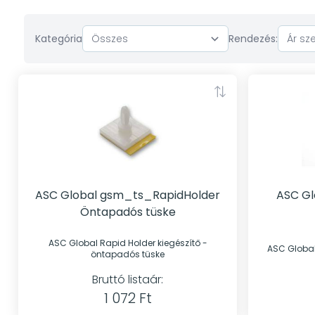
Kategória
Rendezés:
ASC Global gsm_ts_RapidHolder
ASC G
Öntapadós tüske
ASC Global Rapid Holder kiegészítő -
öntapadós tüske
Bruttó listaár:
1 072 Ft