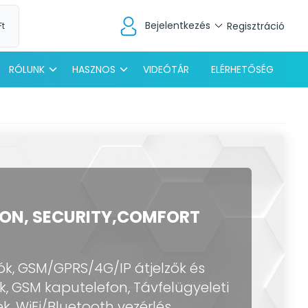
Bejelentkezés
Regisztráció
Ft
RÓLUNK
HASZNOS
VIDEÓTÁR
ELÉRHETŐSÉG
ON, SECURITY,COMFORT
k, GSM/GPRS/4G/IP átjelzők és
, GSM kaputelefon, Távfelügyeleti
k, WiFi/Bluetooth vezérlés