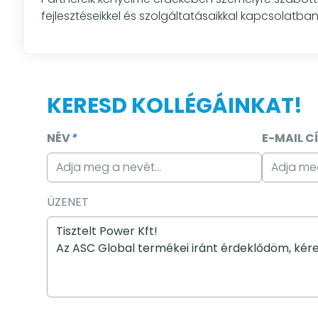
fejlesztéseikkel és szolgáltatásaikkal kapcsolatba
KERESD KOLLÉGÁINKAT!
NÉV
*
E-MAIL C
ÜZENET