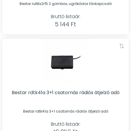
Bestar rutktx2r15 2 gombos, ugrókódos távkapcsoló
Bruttó listaár:
5 144 Ft
Bestar rdtk41a 3+1 csatornás rádiós átjelző adó
Bestar rdtk41a 3+1 csatornás rádiós átjelző adó
Bruttó listaár: