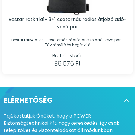
Bestar rdtk41a1v 3+1 csatornás rádiós átjelző adó-
vevő pár
Bestar rdtk41a1v 3+1 csatornás rádiós átjelző adó-vevő pár -
Távirányító és kiegészítő
Bruttó listaár:
36 576 Ft
ELÉRHETŐSÉG
Tájékoztatjuk Önöket, hogy a POWER
Biztonságtechnikai Kft. nagykereskedés, így csak
telepítőket és viszonteladókat áll módunkban