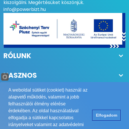
kiszolgálni. Megértésüket köszönjük.
info@powerbizt.hu
RÓLUNK
HASZNOS
A weboldal sütiket (cookiet) használ az
alapvető működés, valamint a jobb
felhasználói élmény elérése
Copyright © 1984-2026 POWER Biztonságtechnika Kft.
érdekében. Az oldal használatával
Elfogadom
Minden jog fenntartva.
elfogadja a sütikkel kapcsolatos
Elérhetőség
ÁSZF
Adatvédelem
Impresszum
irányelveket valamint az adatvédelmi