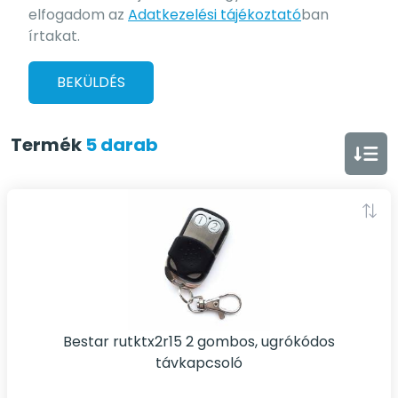
elfogadom az
Adatkezelési tájékoztató
ban
írtakat.
BEKÜLDÉS
Termék
5 darab
Bestar rutktx2r15 2 gombos, ugrókódos
távkapcsoló