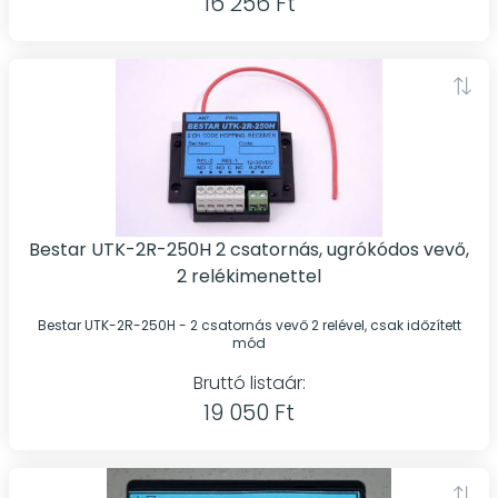
16 256 Ft
Bestar UTK-2R-250H 2 csatornás, ugrókódos vevő,
2 relékimenettel
Bestar UTK-2R-250H - 2 csatornás vevő 2 relével, csak időzített
mód
Bruttó listaár:
19 050 Ft