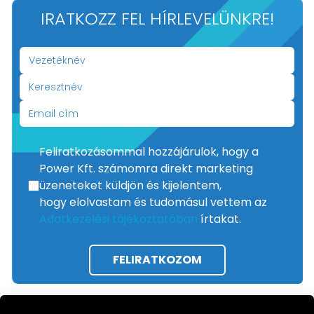
IRATKOZZ FEL HÍRLEVELÜNKRE!
Feliratkozásommal hozzájárulok, hogy a
Power Kft. számomra direkt marketing
üzeneteket küldjön és kijelentem,
hogy elolvastam és tudomásul vettem az
Adatkezelési tájékoztatóban
írtakat.
FELIRATKOZOM