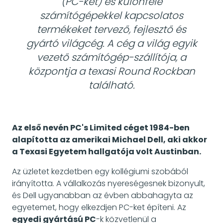
(PC-ket) és különféle
számítógépekkel kapcsolatos
termékeket tervező, fejlesztő és
gyártó világcég. A cég a világ egyik
vezető számítógép-szállítója, a
központja a texasi Round Rockban
található.
Az első nevén PC's Limited céget 1984-ben
alapította az amerikai Michael Dell, aki akkor
a Texasi Egyetem hallgatója volt Austinban.
Az üzletet kezdetben egy kollégiumi szobából
irányította. A vállalkozás nyereségesnek bizonyult,
és Dell ugyanabban az évben abbahagyta az
egyetemet, hogy elkezdjen PC-ket építeni. Az
egyedi gyártású PC
-k közvetlenül a