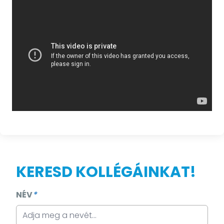
KERESD KOLLÉGÁINKAT!
NÉV
*