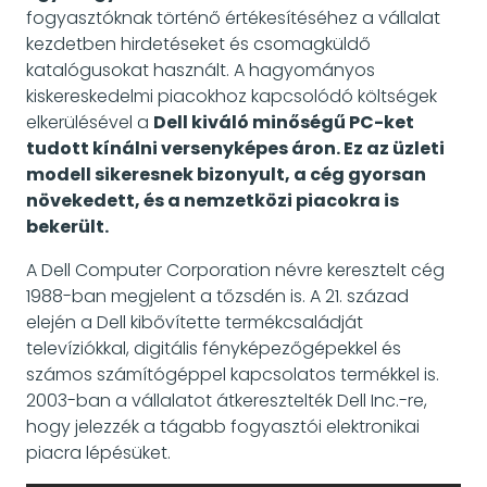
fogyasztóknak történő értékesítéséhez a vállalat
kezdetben hirdetéseket és csomagküldő
katalógusokat használt. A hagyományos
kiskereskedelmi piacokhoz kapcsolódó költségek
elkerülésével a
Dell kiváló minőségű PC-ket
tudott kínálni versenyképes áron. Ez az üzleti
modell sikeresnek bizonyult, a cég gyorsan
növekedett, és a nemzetközi piacokra is
bekerült.
A Dell Computer Corporation névre keresztelt cég
1988-ban megjelent a tőzsdén is. A 21. század
elején a Dell kibővítette termékcsaládját
televíziókkal, digitális fényképezőgépekkel és
számos számítógéppel kapcsolatos termékkel is.
2003-ban a vállalatot átkeresztelték Dell Inc.-re,
hogy jelezzék a tágabb fogyasztói elektronikai
piacra lépésüket.