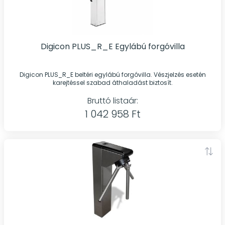
Digicon PLUS_R_E Egylábú forgóvilla
Digicon PLUS_R_E beltéri egylábú forgóvilla. Vészjelzés esetén
karejtéssel szabad áthaladást biztosít.
Bruttó listaár:
1 042 958 Ft