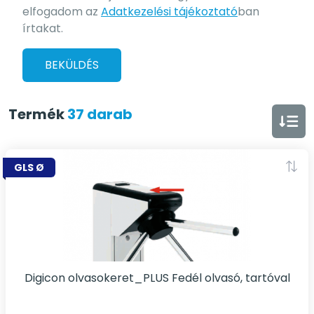
elfogadom az
Adatkezelési tájékoztató
ban
írtakat.
BEKÜLDÉS
Termék
37 darab
GLS Ø
Digicon olvasokeret_PLUS Fedél olvasó, tartóval