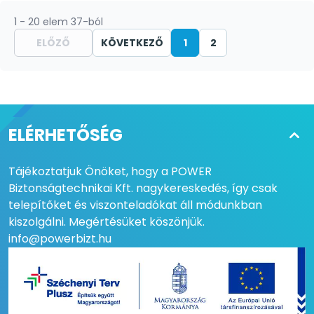
1 - 20 elem 37-ból
ELŐZŐ
KÖVETKEZŐ
1
2
ELÉRHETŐSÉG
Tájékoztatjuk Önöket, hogy a POWER
Biztonságtechnikai Kft. nagykereskedés, így csak
telepítőket és viszonteladókat áll módunkban
kiszolgálni. Megértésüket köszönjük.
info@powerbizt.hu