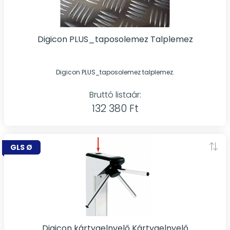
Digicon PLUS_taposolemez Talplemez
Digicon PLUS_taposolemez talplemez.
Bruttó listaár:
132 380 Ft
GLS Ø
Digicon kártyaelnyelő Kártyaelnyelő