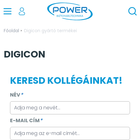
Főoldal
Digicon gyártó termékei
DIGICON
KERESD KOLLÉGÁINKAT!
NÉV
*
E-MAIL CÍM
*