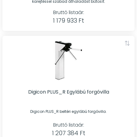
karejtéssel szabad áthaladást biztosít.
Bruttó listaár:
1 179 933 Ft
Digicon PLUS_R Egylábú forgóvilla
Digicon PLUS_R beltéri egylábú forgóvilla.
Bruttó listaár:
1 207 384 Ft