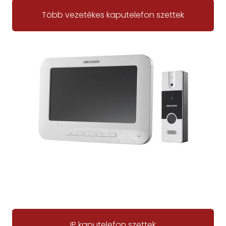
Több vezetékes kaputelefon szettek
IP kaputelefon szettek