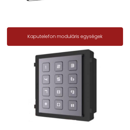
Kaputelefon moduláris egységek