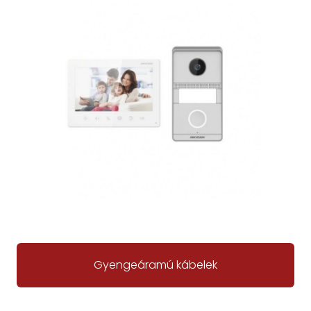
Gyengeáramú kábelek