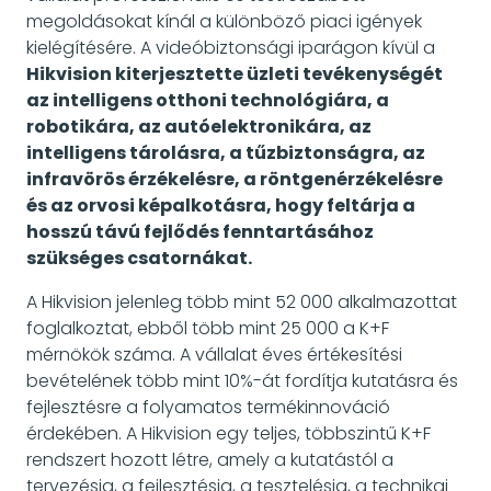
megoldásokat kínál a különböző piaci igények
kielégítésére. A videóbiztonsági iparágon kívül a
Hikvision kiterjesztette üzleti tevékenységét
az intelligens otthoni technológiára, a
robotikára, az autóelektronikára, az
intelligens tárolásra, a tűzbiztonságra, az
infravörös érzékelésre, a röntgenérzékelésre
és az orvosi képalkotásra, hogy feltárja a
hosszú távú fejlődés fenntartásához
szükséges csatornákat.
A Hikvision jelenleg több mint 52 000 alkalmazottat
foglalkoztat, ebből több mint 25 000 a K+F
mérnökök száma. A vállalat éves értékesítési
bevételének több mint 10%-át fordítja kutatásra és
fejlesztésre a folyamatos termékinnováció
érdekében. A Hikvision egy teljes, többszintű K+F
rendszert hozott létre, amely a kutatástól a
tervezésig, a fejlesztésig, a tesztelésig, a technikai