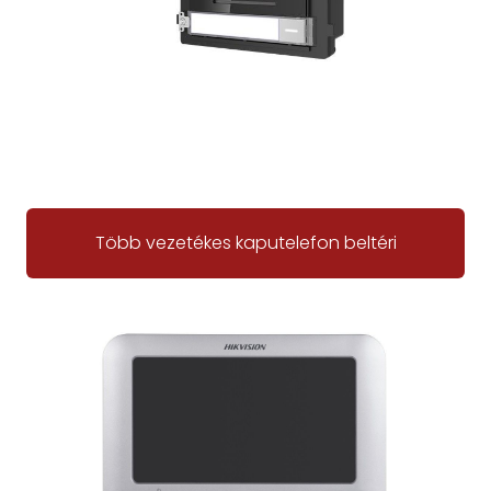
Több vezetékes kaputelefon beltéri