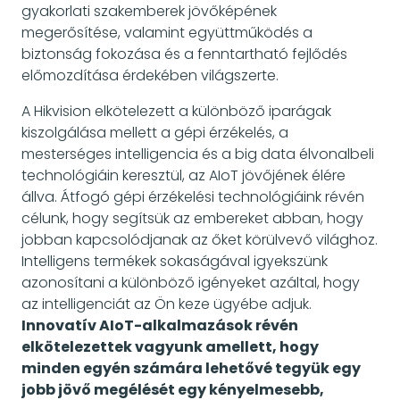
gyakorlati szakemberek jövőképének
megerősítése, valamint együttműködés a
biztonság fokozása és a fenntartható fejlődés
előmozdítása érdekében világszerte.
A Hikvision elkötelezett a különböző iparágak
kiszolgálása mellett a gépi érzékelés, a
mesterséges intelligencia és a big data élvonalbeli
technológiáin keresztül, az AIoT jövőjének élére
állva. Átfogó gépi érzékelési technológiáink révén
célunk, hogy segítsük az embereket abban, hogy
jobban kapcsolódjanak az őket körülvevő világhoz.
Intelligens termékek sokaságával igyekszünk
azonosítani a különböző igényeket azáltal, hogy
az intelligenciát az Ön keze ügyébe adjuk.
Innovatív AIoT-alkalmazások révén
elkötelezettek vagyunk amellett, hogy
minden egyén számára lehetővé tegyük egy
jobb jövő megélését egy kényelmesebb,