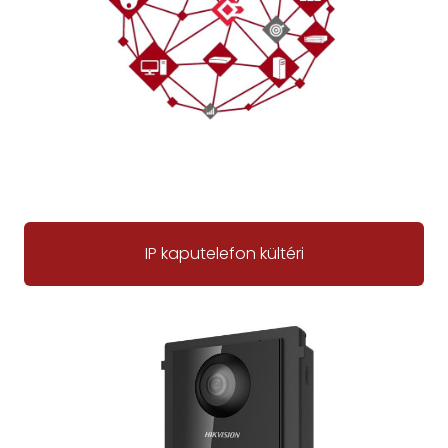
IP kaputelefon kültéri