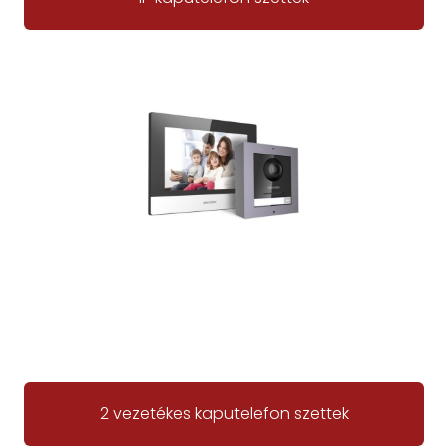
2 vezetékes kaputelefon szettek