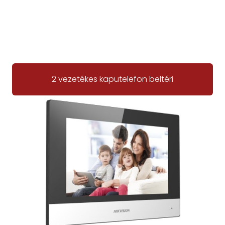
2 vezetékes kaputelefon beltéri