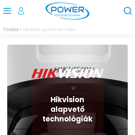
Főoldal
Hikvision gyártó termékei
Hikvision
alapvető
technológiák