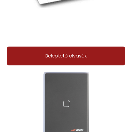
Beléptető olvasók