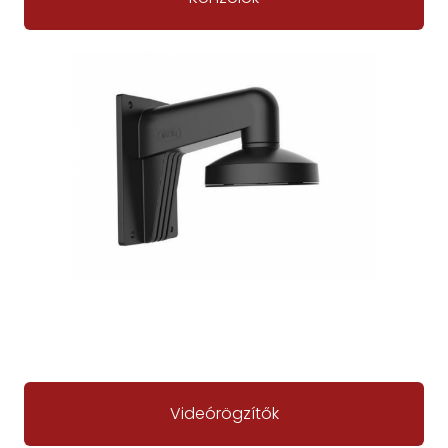
Videórögzítők