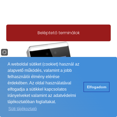
Beléptető terminálok
A weboldal sütiket (cookiet) használ az
alapvető működés, valamint a jobb
felhasználói élmény elérése
érdekében. Az oldal használatával
Elfogadom
elfogadja a sütikkel kapcsolatos
irányelveket valamint az adatvédelmi
tájékoztatóban foglaltakat.
Süti tájékoztató