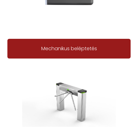
Mechanikus beléptetés