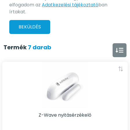
elfogadom az
Adatkezelési tájékoztató
ban
írtakat.
BEKÜLDÉS
Termék
7 darab
Z-Wave nyitásérzékelő