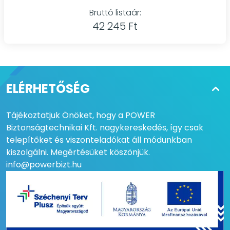
Bruttó listaár:
42 245 Ft
ELÉRHETŐSÉG
Tájékoztatjuk Önöket, hogy a POWER
Biztonságtechnikai Kft. nagykereskedés, így csak
telepítőket és viszonteladókat áll módunkban
kiszolgálni. Megértésüket köszönjük.
info@powerbizt.hu