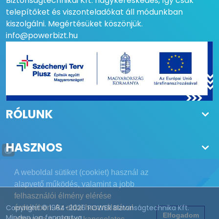
Biztonságtechnikai Kft. nagykereskedés, így csak
telepítőket és viszonteladókat áll módunkban
kiszolgálni. Megértésüket köszönjük.
info@powerbizt.hu
RÓLUNK
HASZNOS
A weboldal sütiket (cookiet) használ az
alapvető működés, valamint a jobb
felhasználói élmény elérése
Copyright © 1984-2026 POWER Biztonságtechnika Kft.
érdekében. Az oldal használatával
Elfogadom
Minden jog fenntartva.