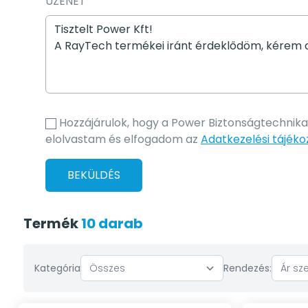
ÜZENET
Hozzájárulok, hogy a Power Biztonságtechnikai 
elolvastam és elfogadom az
Adatkezelési tájéko
BEKÜLDÉS
Termék
10 darab
Kategória
Rendezés: