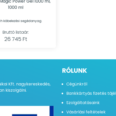
Magic Power Gel 1000 ml,
1000 ml
h kábelezési segédanyag.
Bruttó listaár:
26 745 Ft
RÓLUNK
kai Kft. nagykereskedés,
Cégünkről
n kiszolgálni.
Bankkártyás fizetés táj
Szolgáltatásaink
Vásárlási feltételek