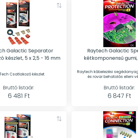
h Galactic Separator
Raytech Galactic Spe
ó készlet, 5 x 2,5 - 16 mm
kétkomponensű gumi,
Raytech kábelezési segédanyag, 
ech Csatlakozó készlet.
és rovar behatolás elleni 
Bruttó listaár:
Bruttó listaár:
6 481 Ft
6 847 Ft