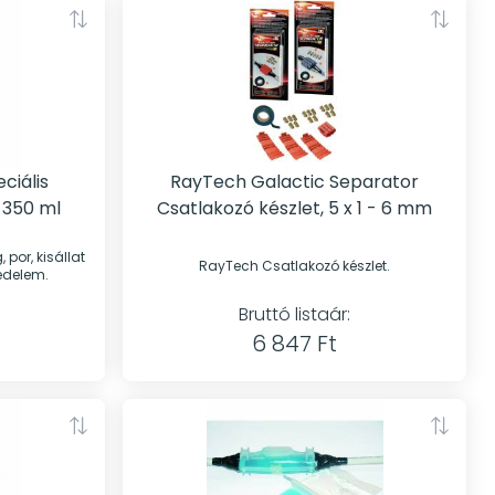
ciális
RayTech Galactic Separator
 350 ml
Csatlakozó készlet, 5 x 1 - 6 mm
por, kisállat
RayTech Csatlakozó készlet.
védelem.
Bruttó listaár:
6 847 Ft