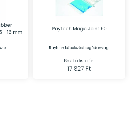
ubber
Raytech Magic Joint 50
,5 - 16 mm
zlet.
Raytech kábelezési segédanyag.
Bruttó listaár:
17 827 Ft