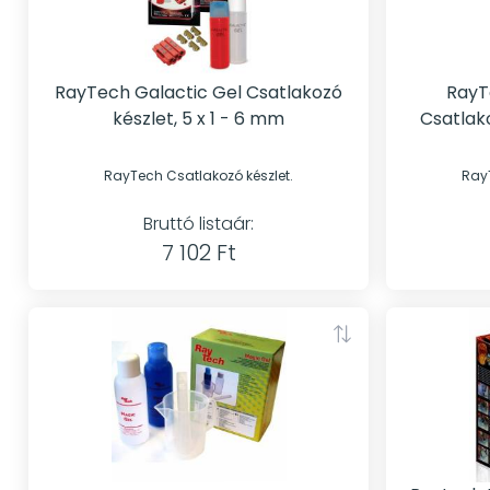
RayTech Galactic Gel Csatlakozó
RayT
készlet, 5 x 1 - 6 mm
Csatlako
RayTech Csatlakozó készlet.
RayT
Bruttó listaár:
7 102 Ft