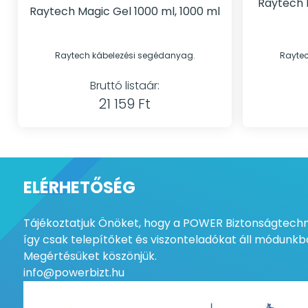
Raytech 
Raytech Magic Gel 1000 ml, 1000 ml
Raytech kábelezési segédanyag.
Raytec
Bruttó listaár:
21 159 Ft
ELÉRHETŐSÉG
Tájékoztatjuk Önöket, hogy a POWER Biztonságtechni
így csak telepítőket és viszonteladókat áll módunkba
Megértésüket köszönjük.
info@powerbizt.hu