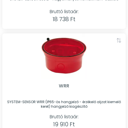
Bruttó listaár:
18 738 Ft
WRR
SYSTEM-SENSOR WRR (IP65-ös hangjelző - érzékelő aljzat kiemelő
keret) hangjelző kiagészítő
Bruttó listaár:
19 910 Ft