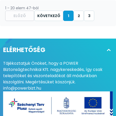
1 - 20 elem 47-ból
ELŐZŐ
KÖVETKEZŐ
1
2
3
ELÉRHETŐSÉG
Tájékoztatjuk Önöket, hogy a POWER
Biztonságtechnikai Kft. nagykereskedés, így csak
telepítőket és viszonteladókat áll módunkban
kiszolgálni. Megértésüket köszönjük.
info@powerbizt.hu