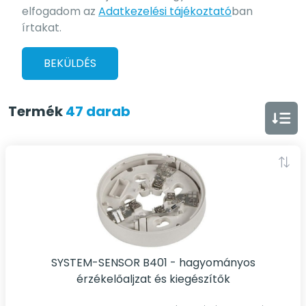
elfogadom az
Adatkezelési tájékoztató
ban
írtakat.
BEKÜLDÉS
Termék
47 darab
SYSTEM-SENSOR B401 - hagyományos
érzékelőaljzat és kiegészítők