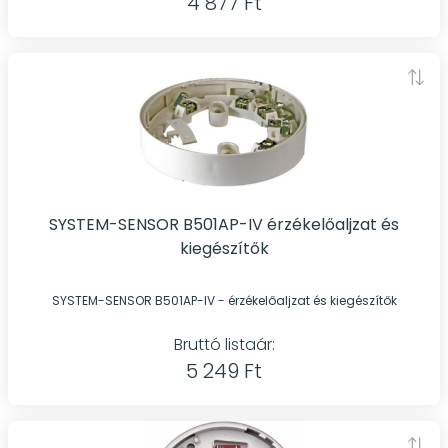
4 877 Ft
SYSTEM-SENSOR B501AP-IV érzékelőaljzat és
kiegészítők
SYSTEM-SENSOR B501AP-IV - érzékelőaljzat és kiegészítők
Bruttó listaár:
5 249 Ft