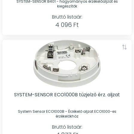
SYSTEM-SENSOR B401 - hagyományos érzékelőaljzat és
kiegészítők
Bruttó listaár:
4 096 Ft
SYSTEM-SENSOR ECO1000B tűzjelző érz. aljzat
System Sensor ECO1000B - Érzékelő aljzat ECO1000-es
érzékelőkhöz
Bruttó listaár: