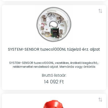
SYSTEM-SENSOR tuzeco1000NL tűzjelző érz. aljzat
SYSTEM-SENSOR tuzeco1000NL, vezetékes, érzékelő kiegészítő, ;
relékimenettel rendelkező aljzat. Memóriás vagy öntörlős
Bruttó listaár:
14 092 Ft