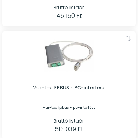
Bruttó listaár:
45 150 Ft
Var-tec FPBUS - PC-interfész
Var-tec fpbus - pc-interfész
Bruttó listaár:
513 039 Ft