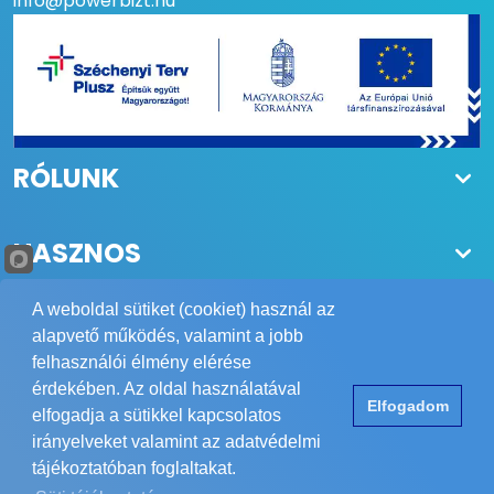
info@powerbizt.hu
RÓLUNK
HASZNOS
A weboldal sütiket (cookiet) használ az
alapvető működés, valamint a jobb
felhasználói élmény elérése
Copyright © 1984-2026 POWER Biztonságtechnika Kft.
érdekében. Az oldal használatával
Elfogadom
Minden jog fenntartva.
elfogadja a sütikkel kapcsolatos
Elérhetőség
ÁSZF
Adatvédelem
Impresszum
irányelveket valamint az adatvédelmi
tájékoztatóban foglaltakat.