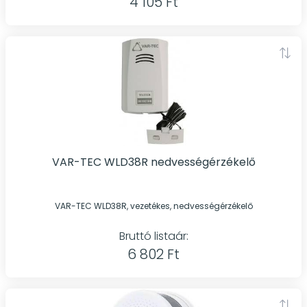
4 105 Ft
VAR-TEC WLD38R nedvességérzékelő
VAR-TEC WLD38R, vezetékes, nedvességérzékelő
Bruttó listaár:
6 802 Ft