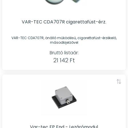
VAR-TEC CDA707R cigarettafüst-érz.
VAR-TEC CDA707R, önálló működésű, cigarettafüst-érzékelő,
másodkijelzővel
Bruttó listaár:
21 142 Ft
Var-tec FP End - Lezárómodul