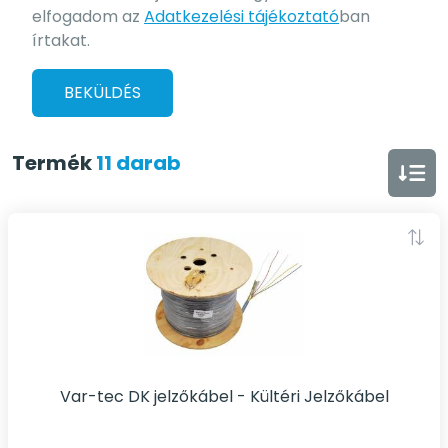
elfogadom az
Adatkezelési tájékoztató
ban
írtakat.
BEKÜLDÉS
Termék
11 darab
Var-tec DK jelzőkábel - Kültéri Jelzőkábel