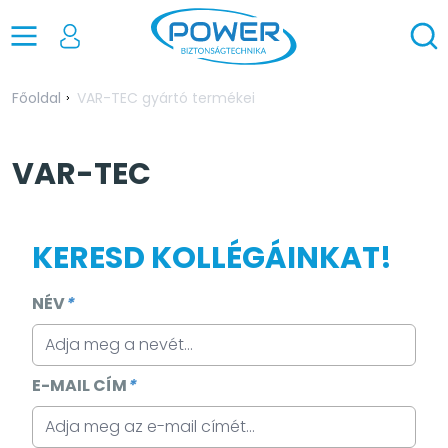
Főoldal
VAR-TEC gyártó termékei
VAR-TEC
KERESD KOLLÉGÁINKAT!
NÉV
*
E-MAIL CÍM
*