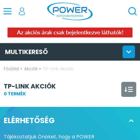
MULTIKERESŐ
Főoldal
Akciók
TP-Link Akciók
TP-LINK AKCIÓK
0 TERMÉK
ELÉRHETŐSÉG
Tájékoztatjuk Önöket, hogy a POWER