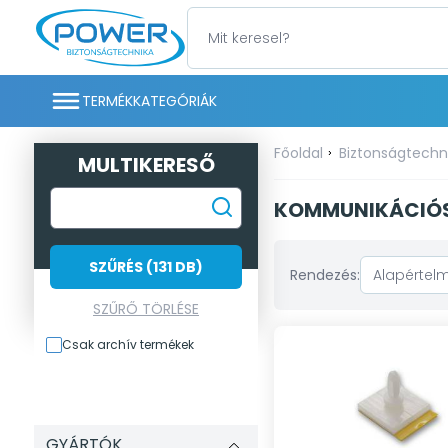
TERMÉKKATEGÓRIÁK
Főoldal
Biztonságtechn
MULTIKERESŐ
KOMMUNIKÁCIÓ
SZŰRÉS (131 DB)
Rendezés:
SZŰRŐ TÖRLÉSE
Csak archív termékek
GYÁRTÓK