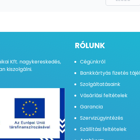
RÓLUNK
kai Kft. nagykereskedés,
Cégünkről
n kiszolgálni.
Bankkártyás fizetés táj
Szolgáltatásaink
Vásárlási feltételek
Garancia
Szervizügyintézés
Szállítási feltételek