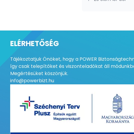
RS232 / RS485 átalakító
(1)
Segélyhívó gomb
(1)
Speciális kommunikációs
modul
(1)
Tápegység
(4)
ELÉRHETŐSÉG
Telefonvonali behallgató
(1)
Trikdis IO8 - bővítőmodul
Tájékoztatjuk Önöket, hogy a POWER Biztonságtechni
(E16/ G16 /G17F)
(1)
így csak telepítőket és viszonteladókat áll módunkba
USB memóriakulcs
Megértésüket köszönjük.
központokhoz
(1)
info@powerbizt.hu