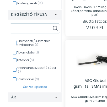
Távfelügyeleti
(14)
Kábel Paradox pan
Trikdis Trikdis CRP2 kiegészítő -
(SERIAL port
kábel paradox panelekhez
KIEGÉSZÍTŐ TÍPUSA
port)
Bruttó listaár:
2 973 Ft
8 bemeneti / 4 kimeneti
bővítőpanel
(1)
Akkumulátor
(1)
Antenna
(6)
Antennahosszabbító kábel
(5)
Bővítőpanel
(3)
ASC Global
gsm_ts_SMAslim GS
GPRS interfész
Összes kijelölése
(1)
antenna
GSM antenna
(8)
ÁR
ASC Global SMA slim kiegészítő -
gsm antenna
Hangmodul
(1)