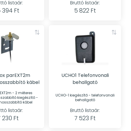
ttó listaár:
Bruttó listaár:
 394 Ft
5 822 Ft
ox parEXT2m
UCHO1 Telefonvonali
osszabbító kábel
behallgató
EXT2m - 2 méteres
UCHO-1 kiegészítő - telefonvonali
ó kiegészítő -
behallgató
osszabbító kábel
ttó listaár:
Bruttó listaár:
7 230 Ft
7 523 Ft