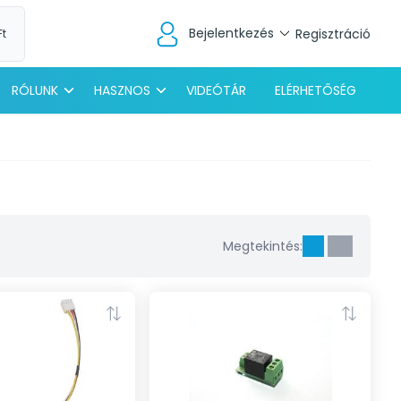
Bejelentkezés
Regisztráció
Ft
RÓLUNK
HASZNOS
VIDEÓTÁR
ELÉRHETŐSÉG
Megtekintés: