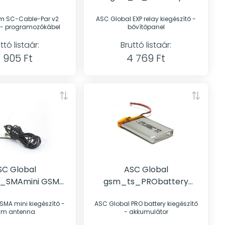
ramozókábel
Bővítőpanel
m SC-Cable-Par v2
ASC Global EXP relay kiegészítő -
ő - programozókábel
bővítőpanel
ttó listaár:
Bruttó listaár:
 905 Ft
4 769 Ft
SC Global
ASC Global
SMAmini GSM
gsm_ts_PRObattery
antenna
Akkumulátor
ni kiegészítő -
ASC Global PRO battery kiegészítő
sm antenna
- akkumulátor