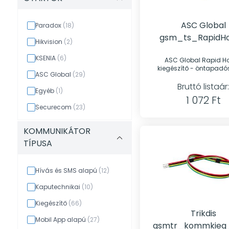
ASC Global
Paradox
(18)
gsm_ts_RapidHo
Hikvision
(2)
Öntapadós tüs
KSENIA
(6)
ASC Global Rapid Ho
kiegészítő - öntapadó
ASC Global
(29)
Bruttó listaár:
Egyéb
(1)
1 072 Ft
Securecom
(23)
TELL
(25)
KOMMUNIKÁTOR
Trikdis
(17)
TÍPUSA
Villbau
(3)
Hívás és SMS alapú
(12)
WM Rendszerház
(2)
Kaputechnikai
(10)
Kiegészítő
(66)
Trikdis
Mobil App alapú
(27)
gsmtr_kommkieg