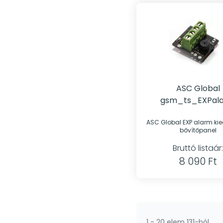
2,5 méter vezetékkel
(1)
Műanyag ház
(1)
Öntapadós GSM antenna,
2,5 méter vezetékkel
(1)
Öntapadós tüske
(1)
Optikai kábeles
buszhosszabbító
(1)
ASC Global
gsm_ts_EXPal
PCS265 akkumulátor
(1)
Bővítőpanel
Programozókábel
(6)
ASC Global EXP alarm kiegészítő -
bővítőpanel
Redundáns RS485 modul -
Ethernet kommunikációs
Bruttó listaár:
modul, G16, G16T
modulokhoz
(1)
8 090 Ft
Redundáns RS485 modul -
WiFi kommunikációs
modul, G16, G16T
modulokhoz
(1)
Relépanel
(1)
1 - 20 elem 131-ból