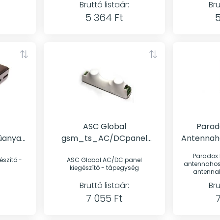
Bruttó listaár:
Bru
5 364 Ft
5
ASC Global
Parad
gsm_ts_AC/DCpanel
Antennah
Tápegység
Paradox 
ASC Global AC/DC panel
antennahosszabbít
kiegészítő - tápegység
antennah
Bruttó listaár:
Bru
7 055 Ft