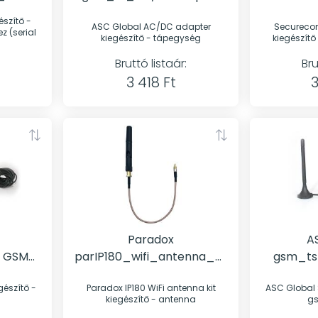
elekhez
Tápegység
Prog
ASC Global AC/DC adapter
Secureco
)
 (serial
kiegészítő - tápegység
kiegészít
Bruttó listaár:
Bru
3 418 Ft
3
Paradox
A
M
parIP180_wifi_antenna_kit
gsm_ts_
Antenna
Paradox IP180 WiFi antenna kit
ASC Global SMA mi
kiegészítő - antenna
g