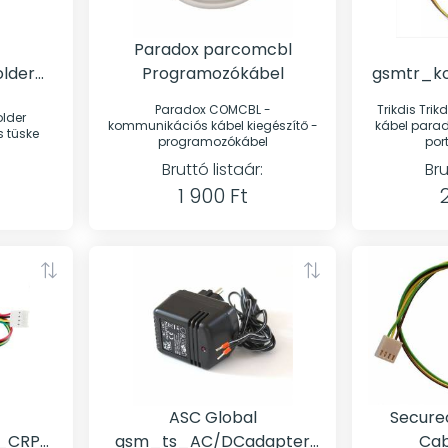
Paradox parcomcbl
lder
Programozókábel
gsmtr_k
ke
Kábel Pa
Paradox COMCBL -
Trikdis Trikdis CRP
lder
(SERIAL po
kommunikációs kábel kiegészítő -
kábel parad
s tüske
programozókábel
port
Bruttó listaár:
Bru
1 900 Ft
ASC Global
Secur
_CRP2
gsm_ts_AC/DCadapter
Cab