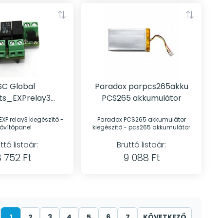
SC Global
Paradox parpcs265akku
s_EXPrelay3
PCS265 akkumulátor
vítőpanel
y3 kiegészítő -
Paradox PCS265 akkumulátor
ővítőpanel
kiegészítő - pcs265 akkumulátor
ttó listaár:
Bruttó listaár:
 752 Ft
9 088 Ft
1
2
3
4
5
6
7
KÖVETKEZŐ