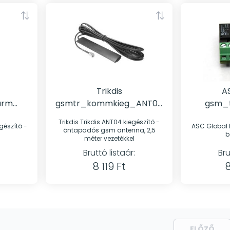
Trikdis
A
arm
gsmtr_kommkieg_ANT04
gsm_t
Öntapadós GSM antenna,
Bő
Trikdis Trikdis ANT04 kiegészítő -
ASC Global EXP rela
2,5 méter vezetékkel
öntapadós gsm antenna, 2,5
b
méter vezetékkel
Bruttó listaár:
Bru
8 119 Ft
8
ELŐZŐ