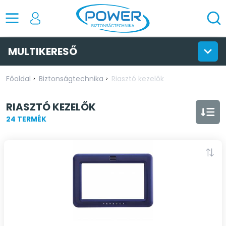
MULTIKERESŐ
Főoldal
Biztonságtechnika
Riasztó kezelők
RIASZTÓ KEZELŐK
24 TERMÉK