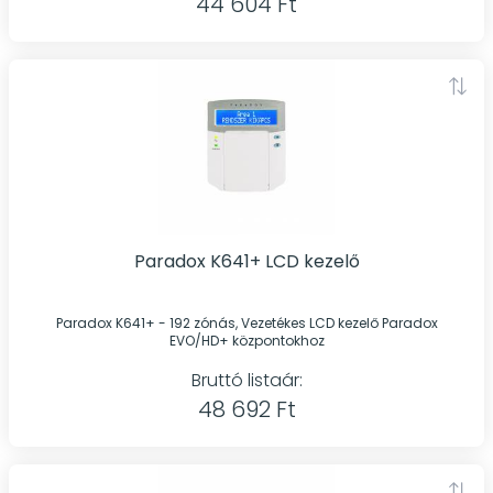
44 604 Ft
Paradox K641+ LCD kezelő
Paradox K641+ - 192 zónás, Vezetékes LCD kezelő Paradox
EVO/HD+ központokhoz
Bruttó listaár:
48 692 Ft