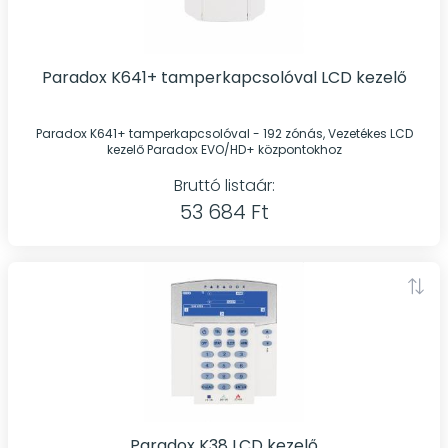
Paradox K641+ tamperkapcsolóval LCD kezelő
Paradox K641+ tamperkapcsolóval - 192 zónás, Vezetékes LCD
kezelő Paradox EVO/HD+ központokhoz
Bruttó listaár:
53 684 Ft
Paradox K38 LCD kezelő