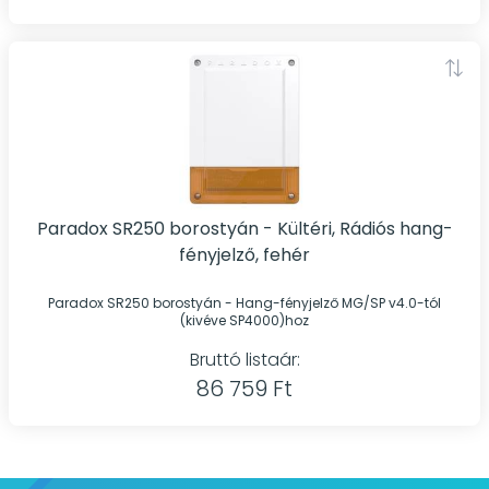
Paradox SR250 borostyán - Kültéri, Rádiós hang-
fényjelző, fehér
Paradox SR250 borostyán - Hang-fényjelző MG/SP v4.0-tól
(kivéve SP4000)hoz
Bruttó listaár:
86 759 Ft