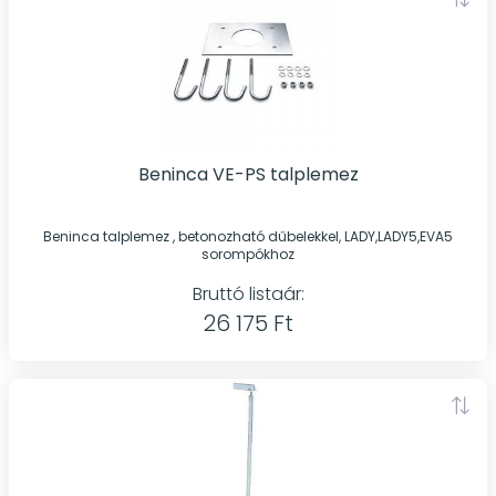
Beninca VE-PS talplemez
Beninca talplemez , betonozható dűbelekkel, LADY,LADY5,EVA5
sorompókhoz
Bruttó listaár:
26 175 Ft