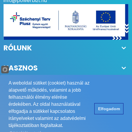
info@powerbizt.hu
RÓLUNK
HASZNOS
A weboldal sütiket (cookiet) használ az
alapvető működés, valamint a jobb
felhasználói élmény elérése
Copyright © 1984-2026 POWER Biztonságtechnika Kft.
érdekében. Az oldal használatával
Elfogadom
Minden jog fenntartva.
elfogadja a sütikkel kapcsolatos
Elérhetőség
ÁSZF
Adatvédelem
Impresszum
irányelveket valamint az adatvédelmi
tájékoztatóban foglaltakat.