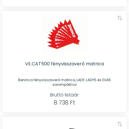
VE.CAT500 fényvisszaverő matrica
Beninca fényvisszaverő matrica, LADY, LADY5 és EVA5
sorompókhoz
Bruttó listaár:
8 738 Ft