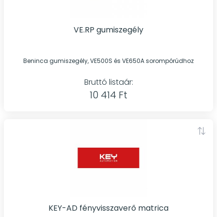
VE.RP gumiszegély
Beninca gumiszegély, VE500S és VE650A sorompórúdhoz
Bruttó listaár:
10 414 Ft
KEY-AD fényvisszaverő matrica