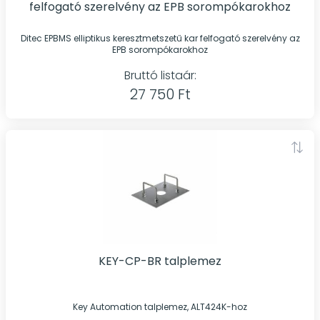
felfogató szerelvény az EPB sorompókarokhoz
Ditec EPBMS elliptikus keresztmetszetű kar felfogató szerelvény az
EPB sorompókarokhoz
Bruttó listaár:
27 750 Ft
KEY-CP-BR talplemez
Key Automation talplemez, ALT424K-hoz