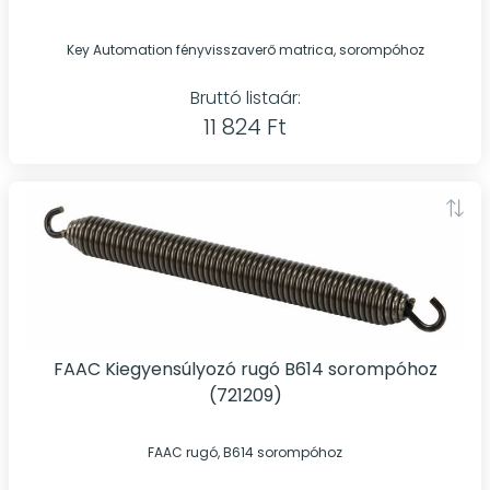
Key Automation fényvisszaverő matrica, sorompóhoz
Bruttó listaár:
11 824 Ft
FAAC Kiegyensúlyozó rugó B614 sorompóhoz
(721209)
FAAC rugó, B614 sorompóhoz