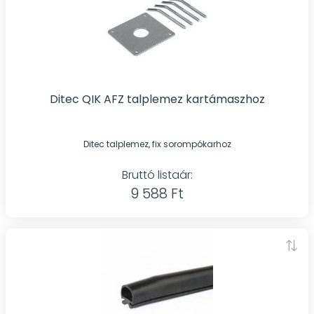
Ditec QIK AFZ talplemez kartámaszhoz
Ditec talplemez, fix sorompókarhoz
Bruttó listaár:
9 588 Ft