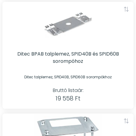
Ditec BPAB talplemez, SPID40B és SPID60B
sorompóhoz
Ditec talplemez, SPID40B, SPID60B sorompókhoz
Bruttó listaár:
19 558 Ft