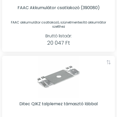
FAAC Akkumulátor csatlakozó (390080)
FAAC akkumulátor csatlakozó, szünetmentesítő akkumlátor
szetthez
Bruttó listaár:
20 047 Ft
Ditec QIKZ talplemez támasztó lábbal