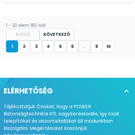
1 - 20 elem 182-ból
ELŐZŐ
KÖVETKEZŐ
1
2
3
4
5
6
...
9
10
ELÉRHETŐSÉG
Tájékoztatjuk Önöket, hogy a POWER
Biztonságtechnikai Kft. nagykereskedés, így csak
telepítőket és viszonteladókat áll módunkban
kiszolgálni. Megértésüket köszönjük.