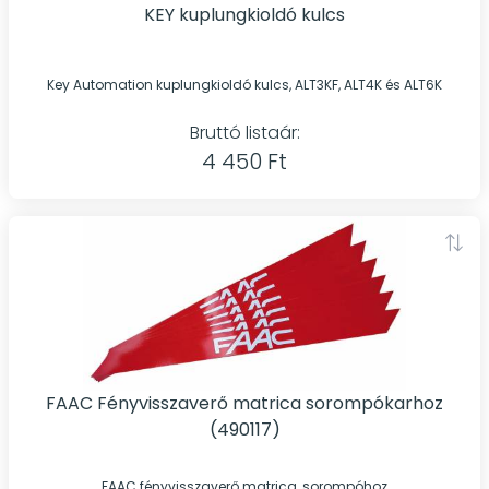
KEY kuplungkioldó kulcs
Key Automation kuplungkioldó kulcs, ALT3KF, ALT4K és ALT6K
Bruttó listaár:
4 450 Ft
FAAC Fényvisszaverő matrica sorompókarhoz
(490117)
FAAC fényvisszaverő matrica, sorompóhoz