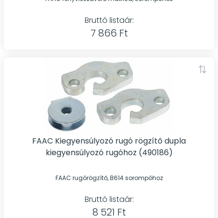
Bruttó listaár:
7 866 Ft
FAAC Kiegyensúlyozó rugó rögzítő dupla
kiegyensúlyozó rugóhoz (490186)
FAAC rugórögzítő, B614 sorompóhoz
Bruttó listaár:
8 521 Ft