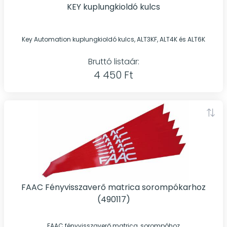
KEY kuplungkioldó kulcs
Key Automation kuplungkioldó kulcs, ALT3KF, ALT4K és ALT6K
Bruttó listaár:
4 450 Ft
FAAC Fényvisszaverő matrica sorompókarhoz
(490117)
FAAC fényvisszaverő matrica, sorompóhoz