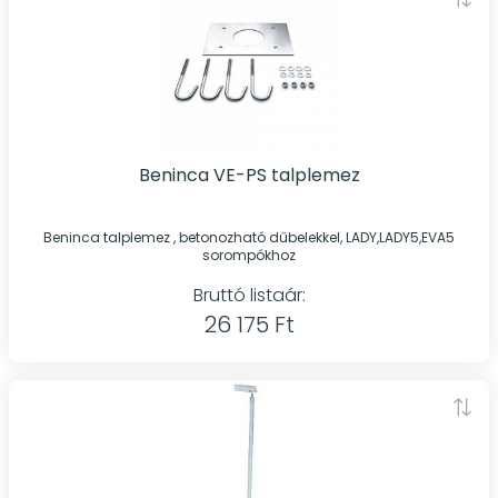
Beninca VE-PS talplemez
Beninca talplemez , betonozható dűbelekkel, LADY,LADY5,EVA5
sorompókhoz
Bruttó listaár:
26 175 Ft