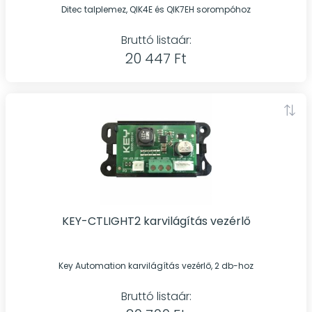
Ditec talplemez, QIK4E és QIK7EH sorompóhoz
Bruttó listaár:
20 447 Ft
KEY-CTLIGHT2 karvilágítás vezérlő
Key Automation karvilágítás vezérlő, 2 db-hoz
Bruttó listaár: