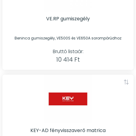
VE.RP gumiszegély
Beninca gumiszegély, VE500S és VE650A sorompórúdhoz
Bruttó listaár:
10 414 Ft
KEY-AD fényvisszaverő matrica