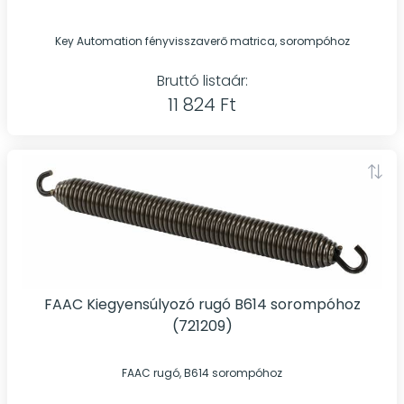
Key Automation fényvisszaverő matrica, sorompóhoz
Bruttó listaár:
11 824 Ft
FAAC Kiegyensúlyozó rugó B614 sorompóhoz
(721209)
FAAC rugó, B614 sorompóhoz