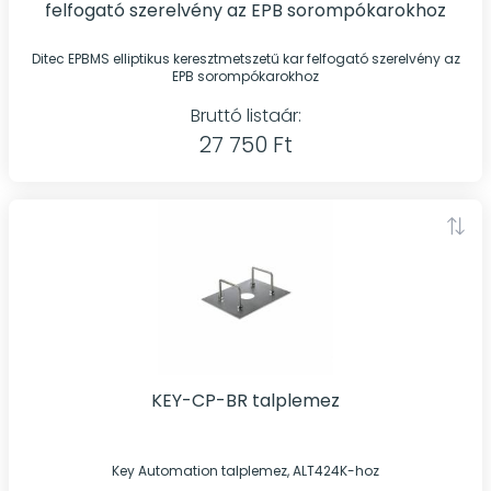
felfogató szerelvény az EPB sorompókarokhoz
Ditec EPBMS elliptikus keresztmetszetű kar felfogató szerelvény az
EPB sorompókarokhoz
Bruttó listaár:
27 750 Ft
KEY-CP-BR talplemez
Key Automation talplemez, ALT424K-hoz