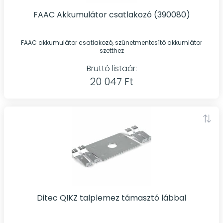
FAAC Akkumulátor csatlakozó (390080)
FAAC akkumulátor csatlakozó, szünetmentesítő akkumlátor
szetthez
Bruttó listaár:
20 047 Ft
Ditec QIKZ talplemez támasztó lábbal