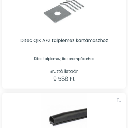
Ditec QIK AFZ talplemez kartámaszhoz
Ditec talplemez, fix sorompókarhoz
Bruttó listaár:
9 588 Ft