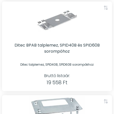
Ditec BPAB talplemez, SPID40B és SPID60B
sorompóhoz
Ditec talplemez, SPID40B, SPID60B sorompókhoz
Bruttó listaár:
19 558 Ft