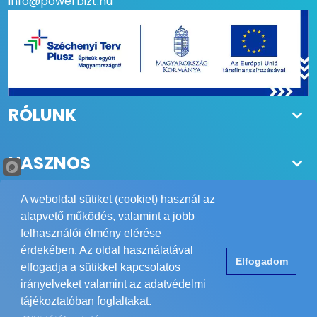
info@powerbizt.hu
RÓLUNK
HASZNOS
A weboldal sütiket (cookiet) használ az
alapvető működés, valamint a jobb
felhasználói élmény elérése
Copyright © 1984-2026 POWER Biztonságtechnika Kft.
érdekében. Az oldal használatával
Elfogadom
Minden jog fenntartva.
elfogadja a sütikkel kapcsolatos
Elérhetőség
ÁSZF
Adatvédelem
Impresszum
irányelveket valamint az adatvédelmi
tájékoztatóban foglaltakat.