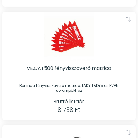
VE.CAT500 fényvisszaverő matrica
Beninca fényvisszaverő matrica, LADY, LADY5 és EVA5
sorompókhoz
Bruttó listaár:
8 738 Ft