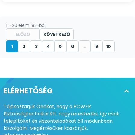
1 - 20 elem 183-ból
ELŐZŐ
KÖVETKEZŐ
1
2
3
4
5
6
...
9
10
ELÉRHETŐSÉG
Tájékoztatjuk Önöket, hogy a POWER
Biztonságtechnikai Kft. nagykereskedés, így csak
telepítőket és viszonteladókat áll módunkban
kiszolgálni. Megértésüket köszönjük.