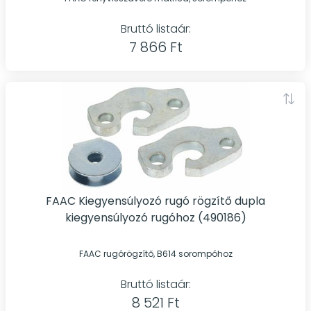
Bruttó listaár:
7 866 Ft
FAAC Kiegyensúlyozó rugó rögzítő dupla
kiegyensúlyozó rugóhoz (490186)
FAAC rugórögzítő, B614 sorompóhoz
Bruttó listaár:
8 521 Ft