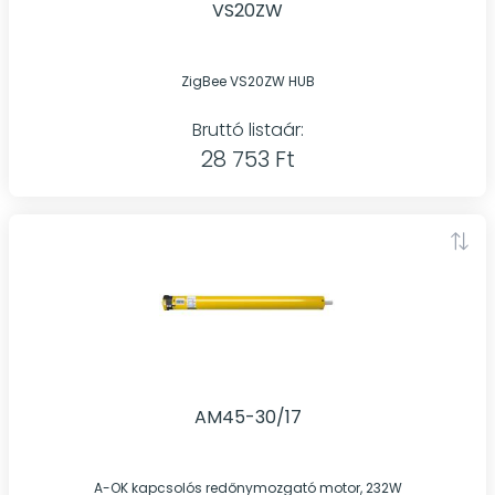
VS20ZW
ZigBee VS20ZW HUB
Bruttó listaár:
28 753 Ft
AM45-30/17
A-OK kapcsolós redőnymozgató motor, 232W