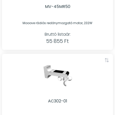
MV-45MR50
Mooove rádiós redőnymozgató motor, 232W
Bruttó listaár:
55 855 Ft
AC302-01