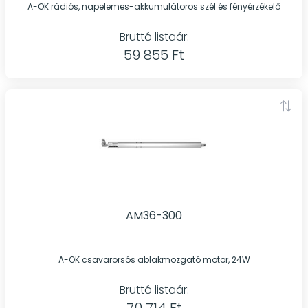
A-OK rádiós, napelemes-akkumulátoros szél és fényérzékelő
Bruttó listaár:
59 855 Ft
AM36-300
A-OK csavarorsós ablakmozgató motor, 24W
Bruttó listaár: