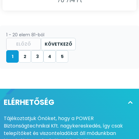
70 714 Ft
1 - 20 elem 81-ból
ELŐZŐ
KÖVETKEZŐ
1
2
3
4
5
ELÉRHETŐSÉG
Tájékoztatjuk Önöket, hogy a POWER
Biztonságtechnikai Kft. nagykereskedés, így csak
telepítőket és viszonteladókat áll módunkban