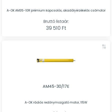
A-OK AM35-10R prémium kapcsolós, akadályérzékelős csőmotor
Bruttó listaár:
39 510 Ft
AM45-30/17E
A-OK rádiós redőnymozgató motor, 115W