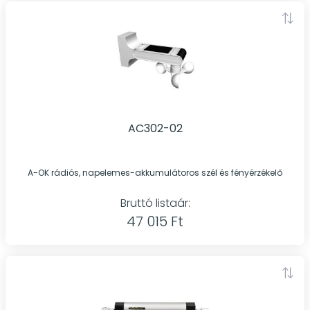
AC302-02
A-OK rádiós, napelemes-akkumulátoros szél és fényérzékelő
Bruttó listaár:
47 015 Ft