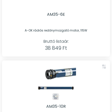
AM35-6E
A-OK rádiós redőnymozgató motor, 115W
Bruttó listaár:
38 849 Ft
AM35-10R