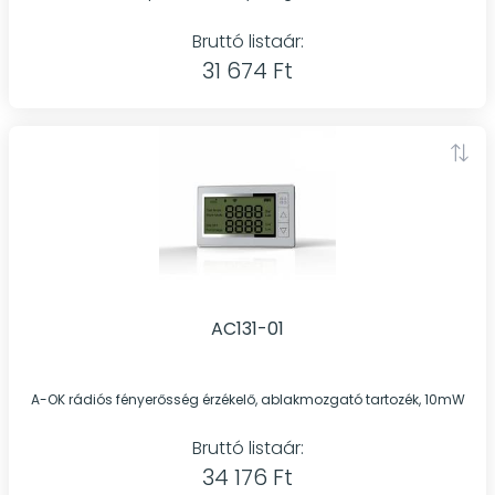
Bruttó listaár:
31 674 Ft
AC131-01
A-OK rádiós fényerősség érzékelő, ablakmozgató tartozék, 10mW
Bruttó listaár:
34 176 Ft