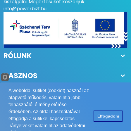
kiszolgálni. Megértésüket köszönjük.
info@powerbizt.hu
RÓLUNK
HASZNOS
A weboldal sütiket (cookiet) használ az
alapvető működés, valamint a jobb
felhasználói élmény elérése
Copyright © 1984-2026 POWER Biztonságtechnika Kft.
érdekében. Az oldal használatával
Elfogadom
Minden jog fenntartva.
elfogadja a sütikkel kapcsolatos
Elérhetőség
ÁSZF
Adatvédelem
Impresszum
irányelveket valamint az adatvédelmi