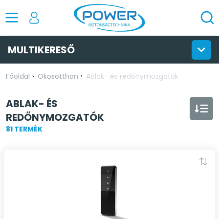
MULTIKERESŐ
Főoldal
Okosotthon
Ablak- és redőnymozgatók
ABLAK- ÉS
REDŐNYMOZGATÓK
81 TERMÉK