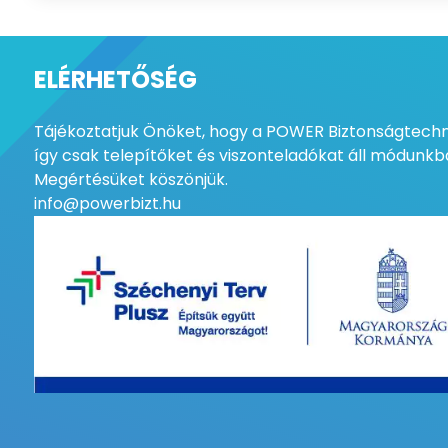
ELÉRHETŐSÉG
Tájékoztatjuk Önöket, hogy a POWER Biztonságtechni
így csak telepítőket és viszonteladókat áll módunkba
Megértésüket köszönjük.
info@powerbizt.hu