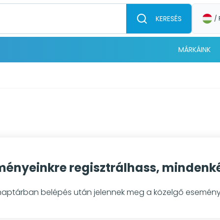
KERESÉS
/ 
MÁRKÁINK
ényeinkre regisztrálhass, mindenkép
naptárban belépés után jelennek meg a közelgő esemény