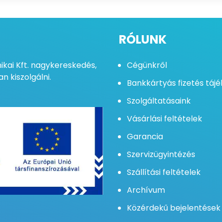
RÓLUNK
kai Kft. nagykereskedés,
Cégünkről
n kiszolgálni.
Bankkártyás fizetés táj
Szolgáltatásaink
Vásárlási feltételek
Garancia
Szervizügyintézés
Szállítási feltételek
Archívum
Közérdekű bejelentések