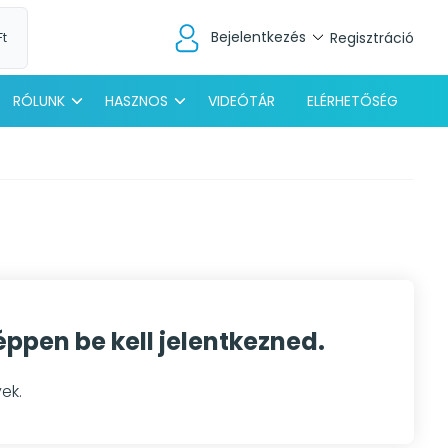
Bejelentkezés
Regisztráció
Ft
RÓLUNK
HASZNOS
VIDEÓTÁR
ELÉRHETŐSÉG
pen be kell jelentkezned.
ek.