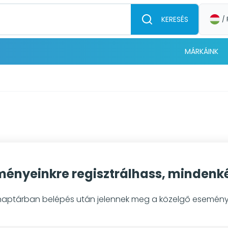
KERESÉS
/ 
MÁRKÁINK
ényeinkre regisztrálhass, mindenkép
naptárban belépés után jelennek meg a közelgő esemény