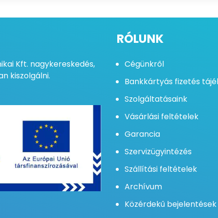
RÓLUNK
kai Kft. nagykereskedés,
Cégünkről
n kiszolgálni.
Bankkártyás fizetés táj
Szolgáltatásaink
Vásárlási feltételek
Garancia
Szervizügyintézés
Szállítási feltételek
Archívum
Közérdekű bejelentések