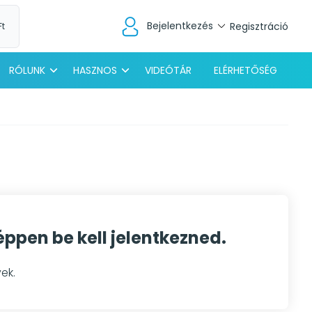
Bejelentkezés
Regisztráció
Ft
RÓLUNK
HASZNOS
VIDEÓTÁR
ELÉRHETŐSÉG
pen be kell jelentkezned.
ek.