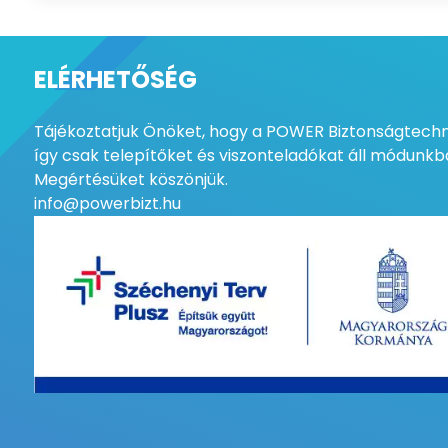
ELÉRHETŐSÉG
Tájékoztatjuk Önöket, hogy a POWER Biztonságtechni
így csak telepítőket és viszonteladókat áll módunkba
Megértésüket köszönjük.
info@powerbizt.hu