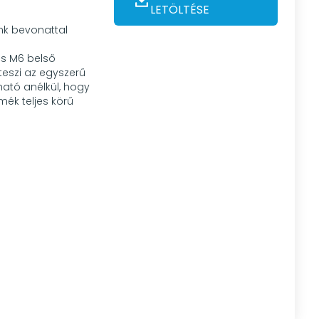
LETÖLTÉSE
ink bevonattal
cs M6 belső
teszi az egyszerű
rható anélkül, hogy
mék teljes körű