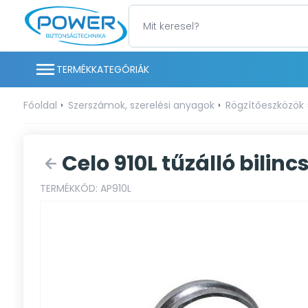
TERMÉKKATEGÓRIÁK
Főoldal
Szerszámok, szerelési anyagok
Rögzítőeszközök
Celo 910L tűzálló bilincs
TERMÉKKÓD: AP910L