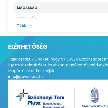
MAGASSÁG
MENNYISÉG
Több
ELÉRHETŐSÉG
Tájékoztatjuk Önöket, hogy a POWER Biztonságtechni
így csak telepítőket és viszonteladókat áll módunkba
Megértésüket köszönjük.
info@powerbizt.hu