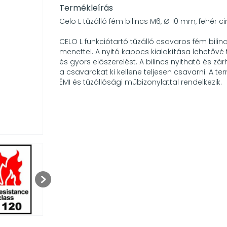
Termékleírás
Celo L tűzálló fém bilincs M6, Ø 10 mm, fehér c
CELO L funkciótartó tűzálló csavaros fém bilin
menettel. A nyitó kapocs kialakítása lehetővé 
és gyors előszerelést. A bilincs nyitható és zá
a csavarokat ki kellene teljesen csavarni. A ter
ÉMI és tűzállósági műbizonylattal rendelkezik.