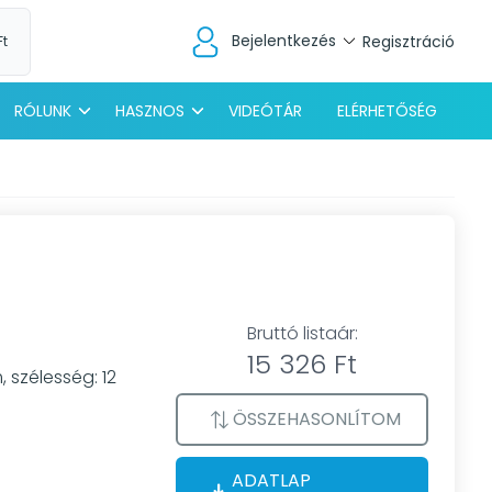
Bejelentkezés
Regisztráció
Ft
RÓLUNK
HASZNOS
VIDEÓTÁR
ELÉRHETŐSÉG
Bruttó listaár:
15 326 Ft
, szélesség: 12
ÖSSZEHASONLÍTOM
ADATLAP