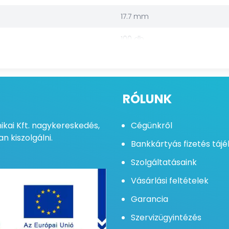
17.7 mm
100 db
RÓLUNK
kai Kft. nagykereskedés,
Cégünkről
n kiszolgálni.
Bankkártyás fizetés táj
Szolgáltatásaink
Vásárlási feltételek
Garancia
Szervizügyintézés